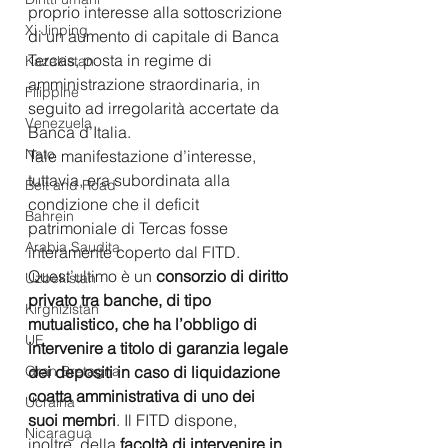
proprio interesse alla sottoscrizione 
Xi Jinping
di un aumento di capitale di Banca 
Tercas, posta in regime di 
Kazakistan
amministrazione straordinaria, in 
Filippine
seguito ad irregolarità accertate da 
Venezuela
Banca d’Italia.
Nato
Tale manifestazione d’interesse, 
tuttavia, era subordinata alla 
Belt and Road
condizione che il deficit 
Bahrein
patrimoniale di Tercas fosse 
Arabia Saudita
interamente coperto dal FITD. 
Quest’ultimo è un 
consorzio di diritto 
Uzbekistan
privato tra banche, di tipo 
Kirghizistan
mutualistico, che ha l’obbligo di 
UE
intervenire a titolo di garanzia legale 
dei depositi in caso di liquidazione 
Gran Bretagna
coatta amministrativa di uno dei 
Ucraina
suoi membri
. Il FITD dispone, 
Nicaragua
inoltre, della 
facoltà di intervenire in 