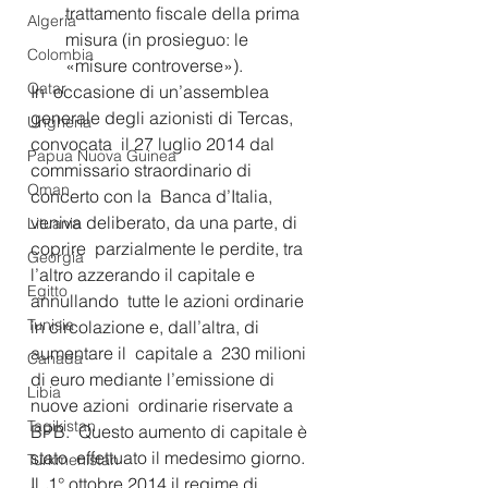
trattamento fiscale della prima 
Algeria
misura (in prosieguo: le  
Colombia
«misure controverse»).
Qatar
In  occasione di un’assemblea 
generale degli azionisti di Tercas, 
Ungheria
convocata  il 27 luglio 2014 dal 
Papua Nuova Guinea
commissario straordinario di 
Oman
concerto con la  Banca d’Italia, 
veniva deliberato, da una parte, di 
Lituania
coprire  parzialmente le perdite, tra 
Georgia
l’altro azzerando il capitale e 
Egitto
annullando  tutte le azioni ordinarie 
Tunisia
in circolazione e, dall’altra, di 
aumentare il  capitale a  230 milioni 
Canada
di euro mediante l’emissione di 
Libia
nuove azioni  ordinarie riservate a 
Tagikistan
BPB.  Questo aumento di capitale è 
stato  effettuato il medesimo giorno.
Turkmenistan
Il  1° ottobre 2014 il regime di 