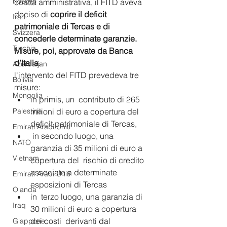
Kosovo
coatta amministrativa, il FITD aveva 
deciso di 
coprire il deficit 
Iran
patrimoniale di Tercas e di 
Svizzera
concederle determinate garanzie. 
Turchia
Misure, poi, approvate da Banca 
d’Italia.
Azerbaijan
l'intervento del FITD prevedeva tre 
Bolivia
misure:
Mongolia
in primis, un  contributo di 265 
milioni di euro a copertura del 
Palestina
deficit patrimoniale di Tercas,
Emirati Arabi Uniti
 in secondo luogo, una 
NATO
garanzia di 35 milioni di euro a 
Vietnam
copertura del  rischio di credito 
associato a determinate 
Emirati Arabi Uniti
esposizioni di Tercas 
Olanda
in  terzo luogo, una garanzia di 
Iraq
30 milioni di euro a copertura 
dei costi  derivanti dal 
Giappone