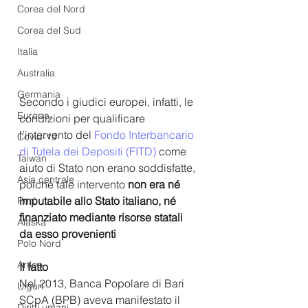
Corea del Nord
Corea del Sud
Italia
Australia
Germania
Secondo i giudici europei, infatti, le 
Europa
condizioni per qualificare 
l’intervento del
 Fondo Interbancario 
Covid-19
di Tutela dei Depositi (FITD) 
come 
Taiwan
aiuto di Stato non erano soddisfatte, 
Asia centrale
poiché tale intervento 
non era né 
imputabile allo Stato italiano, né 
Perù
finanziato mediante risorse statali 
Alaska
da esso provenienti
Polo Nord
Artico
Il fatto
Nel 2013, Banca Popolare di Bari 
Uiguri
SCpA (BPB) aveva manifestato il 
Diritti umani