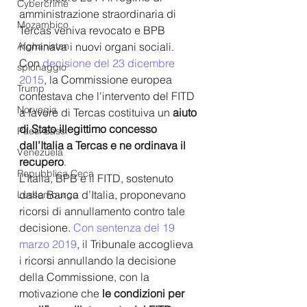
Cybercrime
amministrazione straordinaria di 
Mozambico
Tercas veniva revocato e BPB 
nominava i nuovi organi sociali. 
Afghanistan
Con 
decisione del 23 dicembre 
spionaggio
2015
, la Commissione europea 
Trump
contestava che l'intervento del FITD 
Norvegia
a favore di Tercas costituiva un 
aiuto 
di Stato illegittimo concesso 
Paesi Bassi
dall’Italia a Tercas e ne ordinava il 
Venezuela
recupero
.
Repubblica Ceca
L’Italia, BPB e il FITD, sostenuto 
dalla Banca d’Italia, proponevano 
Lussemburgo
ricorsi di annullamento contro tale 
decisione. 
Con sentenza del 19 
marzo 2019
, il Tribunale accoglieva 
i ricorsi annullando la decisione 
della Commissione, con la 
motivazione che 
le condizioni per 