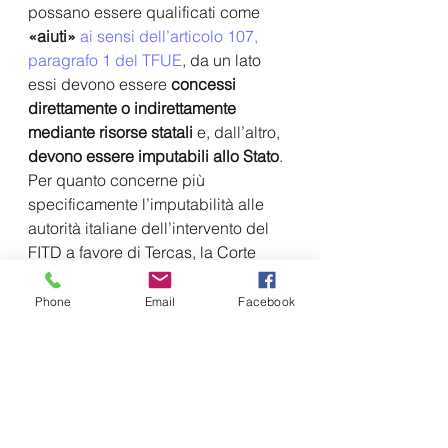
possano essere qualificati come 
«aiuti»
ai sensi dell’articolo 107, 
paragrafo 1 del TFUE
, da un lato 
essi devono essere 
concessi 
direttamente o indirettamente 
mediante risorse statali 
e, dall’altro, 
devono essere imputabili allo Stato
. 
Per quanto concerne più 
specificamente l’imputabilità alle 
autorità italiane dell’intervento del 
FITD a favore di Tercas, la Corte 
constata, poi, che il Tribunale 
non 
ha commesso errori dichiarando 
Phone
Email
Facebook
che gli indizi presentati dalla 
Commissione per dimostrare 
l’influenza delle autorità pubbliche 
italiane sul FITD non permettono di 
imputare il suo intervento a favore di 
Tercas alle autorità italiane.