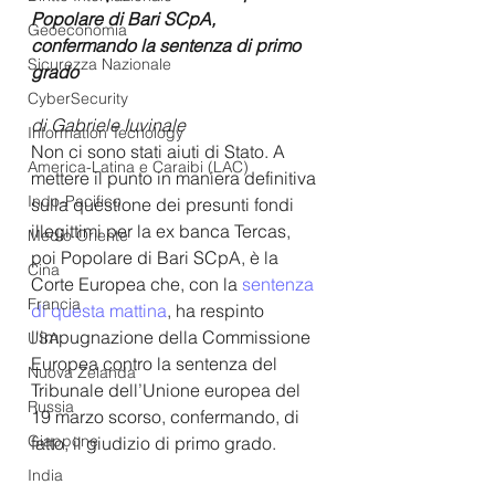
Popolare di Bari SCpA, 
Geoeconomia
confermando la sentenza di primo 
Sicurezza Nazionale
grado 
CyberSecurity
di Gabriele Iuvinale
Information Tecnology
Non ci sono stati aiuti di Stato. A 
America-Latina e Caraibi (LAC)
mettere il punto in maniera definitiva 
Indo-Pacifico
sulla questione dei presunti fondi 
illegittimi per la ex banca Tercas, 
Medio Oriente
poi Popolare di Bari SCpA, è la 
Cina
Corte Europea che, con la 
sentenza 
Francia
di questa mattina
, ha respinto 
l'impugnazione della Commissione 
USA
Europea contro la sentenza del 
Nuova Zelanda
Tribunale dell’Unione europea del 
Russia
19 marzo scorso, confermando, di 
Giappone
fatto, il giudizio di primo grado.
India