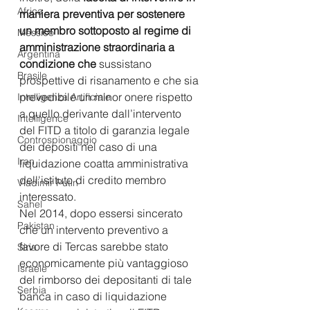
Africa
maniera preventiva per sostenere 
un membro sottoposto al regime di 
Messico
amministrazione straordinaria a 
Argentina
condizione che 
sussistano 
Brasile
prospettive di risanamento e che sia 
prevedibile un minor onere rispetto 
Intelligenza Artificiale
a quello derivante dall’intervento 
Intelligence
del FITD a titolo di garanzia legale 
Controspionaggio
dei depositi nel caso di una 
Iran
liquidazione coatta amministrativa 
dell'istituto di credito membro 
Vladimir Putin
interessato.
Sahel
Nel 2014, dopo essersi sincerato 
Pakistan
che un intervento preventivo a 
favore di Tercas sarebbe stato 
Siria
economicamente più vantaggioso 
Israele
del rimborso dei depositanti di tale 
Serbia
banca in caso di liquidazione 