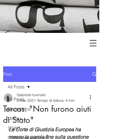
Post
All Posts
Gabriele Iuvinale
All Posts
2 mar 2021
Tempo di lettura: 4 min
Tercas: "Non furono aiuti
Geopolitica
di Stato"
Militare
OSINT
La Corte di Giustizia Europea ha 
messo la parola fine sulla questione 
Diritto Internazionale