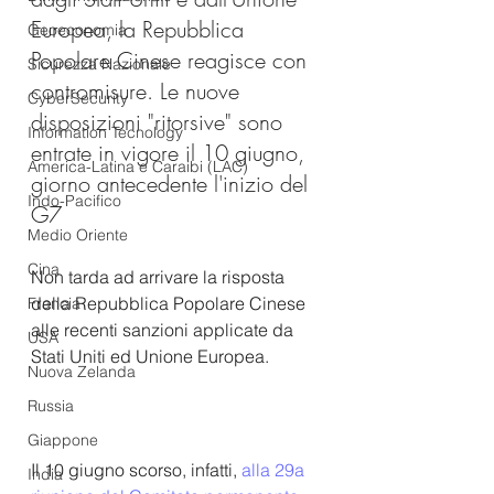
Europea, la Repubblica 
Geoeconomia
Popolare Cinese reagisce con 
Sicurezza Nazionale
contromisure. Le nuove 
CyberSecurity
disposizioni "ritorsive" sono 
Information Tecnology
entrate in vigore il 10 giugno, 
America-Latina e Caraibi (LAC)
giorno antecedente l'inizio del 
Indo-Pacifico
G7
Medio Oriente
Cina
Non tarda ad arrivare la risposta 
della Repubblica Popolare Cinese 
Francia
alle recenti sanzioni applicate da 
USA
Stati Uniti ed Unione Europea.
Nuova Zelanda
Russia
Giappone
Il 10 giugno scorso, infatti, 
alla 29a 
India