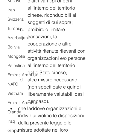
e altri vari tipi di beni 
Kosovo
all'interno del territorio 
Iran
cinese, riconducibili ai 
Svizzera
soggetti di cui sopra;
Turchia
proibire o limitare 
transazioni, la 
Azerbaijan
cooperazione e altre 
Bolivia
attività ritenute rilevanti con 
Mongolia
organizzazioni e/o persone 
all'interno del territorio 
Palestina
dello Stato cinese;
Emirati Arabi Uniti
altre misure necessarie 
NATO
(non specificate e quindi 
Vietnam
liberamente valutabili casi 
per caso).
Emirati Arabi Uniti
che laddove organizzazioni e 
Olanda
individui violino le disposizioni 
Iraq
della presente legge o le 
misure adottate nei loro 
Giappone