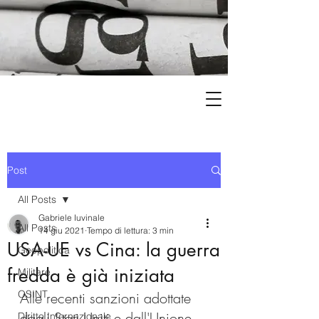
Post
All Posts
Gabriele Iuvinale
All Posts
14 giu 2021
Tempo di lettura: 3 min
USA-UE vs Cina: la guerra
Geopolitica
fredda è già iniziata
Militare
OSINT
Alle recenti sanzioni adottate 
dagli Stati Uniti e dall'Unione 
Diritto Internazionale