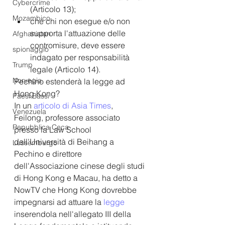
Cybercrime
(Articolo 13);
Mozambico
che chi non esegue e/o non 
supporta l'attuazione delle 
Afghanistan
contromisure, deve essere 
spionaggio
indagato per responsabilità 
Trump
legale (Articolo 14).
Norvegia
Pechino estenderà la legge ad 
Hong Kong? 
Paesi Bassi
In un 
articolo di Asia Times
,
Venezuela
Feilong, professore associato 
Repubblica Ceca
presso la Law School 
dell'Università di Beihang a 
Lussemburgo
Pechino e direttore 
dell'Associazione cinese degli studi 
di Hong Kong e Macau, ha detto a 
NowTV che Hong Kong dovrebbe 
impegnarsi ad attuare la 
legge
inserendola nell'allegato III della 