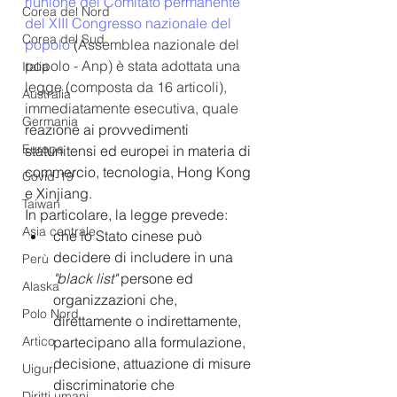
riunione del Comitato permanente 
Corea del Nord
del XIII Congresso nazionale del 
Corea del Sud
popolo
 (
Assemblea nazionale del 
popolo - Anp) è stata adottata una 
Italia
legge (composta da 16 articoli), 
Australia
immediatamente esecutiva, quale
Germania
reazione ai provvedimenti 
Europa
statunitensi ed europei in materia di 
commercio, tecnologia, Hong Kong 
Covid-19
e Xinjiang.
Taiwan
In particolare, la legge prevede:
Asia centrale
che lo Stato cinese può 
decidere di includere in una 
Perù
"black list"
 persone ed 
Alaska
organizzazioni che, 
Polo Nord
direttamente o indirettamente, 
partecipano alla formulazione, 
Artico
decisione, attuazione di misure 
Uiguri
discriminatorie che 
Diritti umani