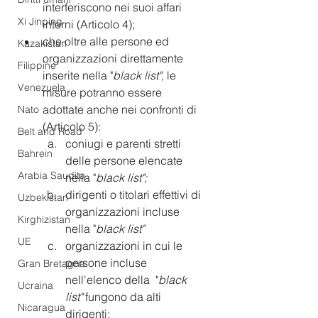
interferiscono nei suoi affari 
Xi Jinping
interni (Articolo 4);
che oltre alle persone ed 
Kazakistan
organizzazioni direttamente 
Filippine
inserite nella "
black list",
 le 
Venezuela
misure potranno essere 
adottate anche nei confronti di 
Nato
(Articolo 5):
Belt and Road
coniugi e parenti stretti 
Bahrein
delle persone elencate 
Arabia Saudita
nella "
black list";
dirigenti o titolari effettivi di 
Uzbekistan
organizzazioni incluse 
Kirghizistan
nella "
black list"
UE
organizzazioni in cui le 
persone incluse 
Gran Bretagna
nell'elenco della  "
black 
Ucraina
list"
 fungono da alti 
Nicaragua
dirigenti;