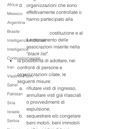
Africa
organizzazioni che sono 
effettivamente controllate o 
Messico
hanno partecipato alla 	
Argentina
Brasile
		costituzione e al 
funzionamento delle 
Intelligenza Artificiale
associazioni inserite nella 
Intelligence
"
black list".
Controspionaggio
la possibilità di adottare, nei 
confronti di persone e 
Iran
organizzazioni citate, le 
Vladimir Putin
seguenti misure: 
Sahel
rifiutare visti di ingresso, 
Pakistan
annullare visti già rilasciati 
o provvedimenti di 
Siria
espulsione;
Israele
sequestrare e/o congelare 
Serbia
beni mobili, beni immobili 