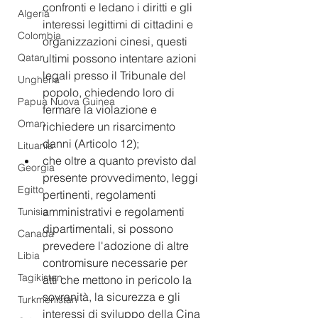
confronti e ledano i diritti e gli 
Algeria
interessi legittimi di cittadini e 
Colombia
organizzazioni cinesi, questi 
ultimi possono intentare azioni 
Qatar
legali presso il Tribunale del 
Ungheria
popolo, chiedendo loro di 
Papua Nuova Guinea
fermare la violazione e 
Oman
richiedere un risarcimento 
danni (Articolo 12);
Lituania
che oltre a quanto previsto dal 
Georgia
presente provvedimento, leggi 
Egitto
pertinenti, regolamenti 
amministrativi e regolamenti 
Tunisia
dipartimentali, si possono 
Canada
prevedere l'adozione di altre 
Libia
contromisure necessarie per 
Tagikistan
atti che mettono in pericolo la 
sovranità, la sicurezza e gli 
Turkmenistan
interessi di sviluppo della Cina 