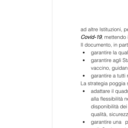
ad altre Istituzioni, 
Covid-19
, 
mettendo 
Il documento, in parti
garantire agli S
La strategia poggia s
adattare il quadro
alla flessibilità
disponibilità de
qualità, sicurez
garantire una 	produzione sufficiente di vaccini nell'UE e, quindi, forniture 	sufficienti 