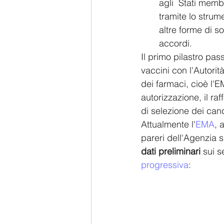
agli  Stati memb
tramite lo strum
altre forme di s
accordi.
Il primo pilastro pas
vaccini con l'Autori
dei farmaci, cioè l'
autorizzazione, il ra
di selezione dei cand
Attualmente l'
EMA
, 
pareri dell'Agenzia s
dati preliminari 
sui s
progressiva
: