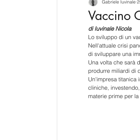
Gabriele Iuvinale
2
CyberSecurity
Information Te
Vaccino C
Francia
USA
Nuova Zel
di Iuvinale Nicola
Lo sviluppo di un va
Nell'attuale crisi pa
Italia
Australia
Germani
di sviluppare una im
Una volta che sarà d
produrre miliardi di 
Polo Nord
Un'impresa titanica i
cliniche, investendo,
materie prime per la