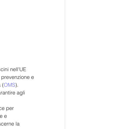
cini nell'UE 
 prevenzione e 
 (
OMS
). 
rantire agli 
ce per 
e e 
scerne la 