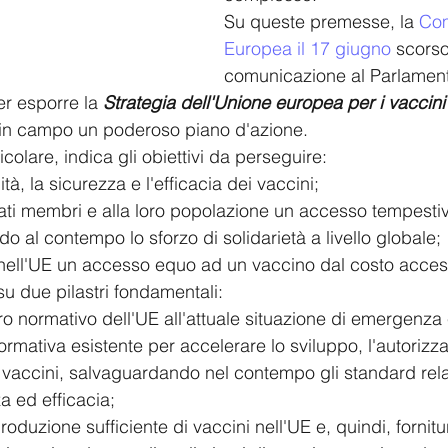
Su queste premesse, la
 Co
Europea il 17 giugno
 scorso
comunicazione al Parlamen
per esporre la 
Strategia dell'Unione europea per i vaccini 
in campo un poderoso piano d'azione.
colare, indica gli obiettivi da perseguire:  
garantire la qualità, la sicurezza e l'efficacia dei vaccini;  	
tati membri e alla loro popolazione un accesso tempestivo
u due pilastri fondamentali:  
 normativo dell'UE all'attuale situazione di emergenza e 	ricorre
 normativa esistente per accelerare lo sviluppo, l'autorizz
i vaccini, salvaguardando nel contempo gli standard relati
za ed efficacia;