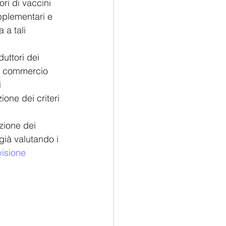
ri di vaccini 
pplementari e 
a tali  
uttori dei 
in commercio 
 
ione dei criteri 
zione dei 
già valutando i
isione 