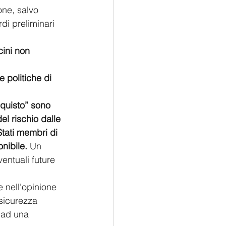
one, salvo 
di preliminari 
ini non 
e politiche di 
cquisto” sono 
el rischio dalle 
tati membri di 
nibile. 
Un 
entuali future 
 nell'opinione 
 sicurezza 
i ad una 