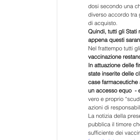
dosi secondo una chi
diverso accordo tra g
di acquisto. 
Quindi, tutti gli St
appena questi saranno
Nel frattempo tutti gl
vaccinazione restano
In attuazione delle f
state inserite delle 
case farmaceutiche a
un accesso equo  - e
vero e proprio “scud
azioni di responsabili
La notizia della pre
pubblica il timore ch
sufficiente dei vacci