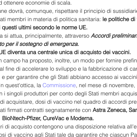
ed ottenere economie di scala. 
e dovrà, comunque, rispettare il principio di sussidiarie
i membri in materia di politica sanitaria: 
le politiche d
i questi ultimi secondo le norme UE. 
 si attua, principalmente, attraverso 
Accordi preliminari
to per il sostegno di emergenza.
UE diventa una centrale unica di acquisto dei vaccini.
n campo ha proposto, inoltre, un modo per fornire prefin
 al fine di accelerare lo sviluppo e la fabbricazione di ca
 e per garantire che gli Stati abbiano accesso ai vaccini 
In quest'ottica, la 
Commissione
, nel mese di novembre, 
 i singoli produttori per conto degli Stati membri acquis
to di acquistare, dosi di vaccino nel quadro di accordi prel
ati firmati contratti segnatamente con 
Astra Zeneca, San
 BioNtech-Pfizer, CureVac e Moderna.
ari di acquisto contengono una disposizione relativa all'
osi di vaccino agli Stati tale da garantire che ciascun Pa