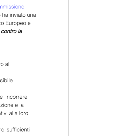
mmissione 
 ha inviato una 
to Europeo e 
contro la 
 al 	
vaccino, guidando al contempo lo sforzo di solidarietà a livello globale;  	
garantire a tutti nell'UE un accesso equo ad un vaccino dal costo accessibile.  	
re 
azione e la 
vi alla loro 