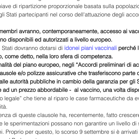
ave di ripartizione proporzionale basata sulla popolazi
li Stati partecipanti nel corso dell'attuazione degli accor
ati membri avranno, contemporaneamente, accesso ai vacc
 disponibili ed autorizzati a livello europeo.
i Stati dovranno dotarsi di 
idonei piani vaccinali
 perché l
, come detto, nella loro sfera di competenza. 
inalità del piano europeo, negli “Accordi preliminari di a
clausole e/o polizze assicurative che trasferiscono parte d
lle autorità pubbliche in cambio della garanzia per gli S
 ad un prezzo abbordabile -  al vaccino, una volta dispo
o legale” che tiene al riparo le case farmaceutiche da ev
tà. 
senza di queste clausole ha, recentemente, fatto crescere
e le sperimentazioni possano non garantire un livello di
ni. Proprio per questo, lo scorso 9 settembre si è arrivat