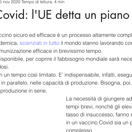
5 nov 2020
Tempo di lettura: 4 min
cnology
America-Latina e Caraibi (LAC)
Indo-Pacifico
ovid: l'UE detta un piano
anda
Russia
Giappone
India
Corea del Nord
ccino sicuro ed efficace è un processo altamente compl
ndemica, 
scienziati in tutto
 il mondo stanno lavorando con
a
Europa
Covid-19
Taiwan
Asia centrale
Pe
munizzazione efficace in brevissimo tempo.
isponibile, per coprire il fabbisogno mondiale sarà nece
dosi.
n un tempo così limitato. E' indispensabile, infatti, eseg
 in parallelo, nelle capacità di produzione. Bisogna, poi, 
 produzione in serie.
La necessità di giungere ad 
tempi brevi, nonché gli elevat
tasso di insuccesso, fanno s
in un vaccino Covid sia un 
complesso.