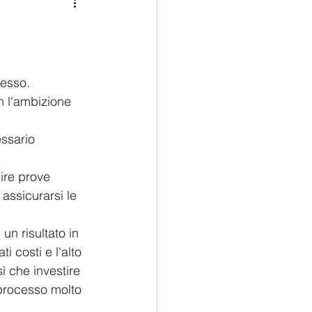
Medio Oriente
Cina
Corea del Sud
esso.  
 l'ambizione 
rù
Alaska
ssario 
uire prove 
assicurarsi le 
un risultato in 
i costi e l'alto 
ì che investire 
processo molto 