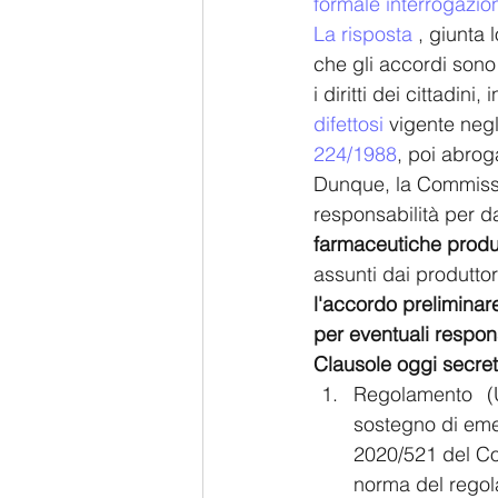
formale interrogazio
La risposta
 , giunta
che gli accordi sono 
i diritti dei cittadini,
difettosi
 vigente negl
224/1988
, poi abrog
Dunque, la Commissio
responsabilità per da
farmaceutiche produt
assunti dai produtto
l'accordo preliminar
per eventuali respons
Clausole oggi secret
Regolamento 	(UE) 2016/369 del Consiglio, del 15 marzo 2016, sulla fornitura di 	
sostegno di emergenz
2020/521 del Consiglio, del 
norma del regolamento (UE) 	2016/369 e ch