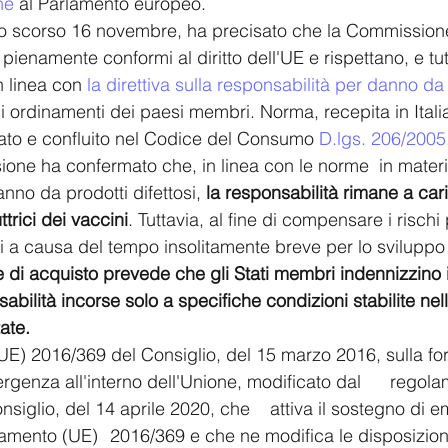
ne
 al Parlamento europeo. 
 lo scorso 16 novembre, ha precisato che la Commission
pienamente conformi al diritto dell'UE e rispettano, e t
 in linea con
 la direttiva sulla responsabilità per danno da 
i ordinamenti dei paesi membri. Norma, recepita in Italia
ato e confluito nel Codice del Consumo 
D
.lgs. 206/2005
ne ha confermato che, in linea con le norme  in materi
nno da prodotti difettosi, 
la responsabilità rimane a car
trici dei vaccini
. Tuttavia, al fine di compensare i rischi 
ri a causa del tempo insolitamente breve per lo sviluppo 
e di acquisto prevede che gli Stati membri indennizzino i
abilità incorse solo a specifiche condizioni stabilite nel
ate.
a all'interno dell'Unione, modificato dal 	regolamento (UE) 
14 aprile 2020, che 	attiva il sostegno di emergenza a 
e ne modifica le disposizioni in 