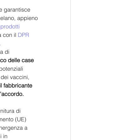
e garantisce 
utelano, appieno 
prodotti 
 con il 
DPR 
.
a di 
ico delle case 
potenziali 
dei vaccini, 
l fabbricante 
l'accordo. 