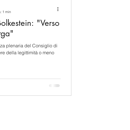
ina e Caraibi (LAC)
a: 1 min
Bolkestein: "Verso
a
Russia
rga"
nza plenaria del Consiglio di
Germania
e della legittimità o meno
Nord