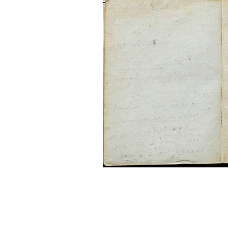
Sicurezza Nazionale
Cy
Indo-Pacifico
Medio Ori
Giappone
India
Co
Europa
Covid-19
T