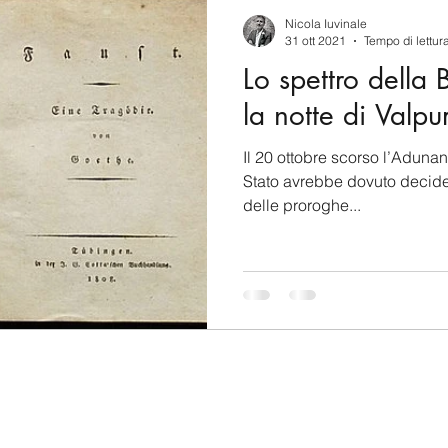
berSecurity
Information Tecnology
America-Lat
Nicola Iuvinale
31 ott 2021
Tempo di lettur
Lo spettro della 
ente
Cina
Francia
USA
Nuova Zeland
la notte di Valpu
Il 20 ottobre scorso l’Aduna
rea del Nord
Corea del Sud
Italia
Australia
Stato avrebbe dovuto decider
delle proroghe...
aiwan
Asia centrale
Perù
Alaska
Polo 