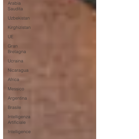
Arabia
Saudita
Uzbekistan
Kirghizistan
UE
Gran
Bretagna
Ucraina
Nicaragua
Africa
Messico
Argentina
Brasile
Intelligenza
Artificiale
Intelligence