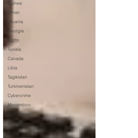
Guinea
Oman
Lituania
Georgia
Egitto
Tunisia
Canada
Libia
Tagikistan
Turkmenistan
Cybercrime
Mozambico
Afghanistan
spionaggio
Trump