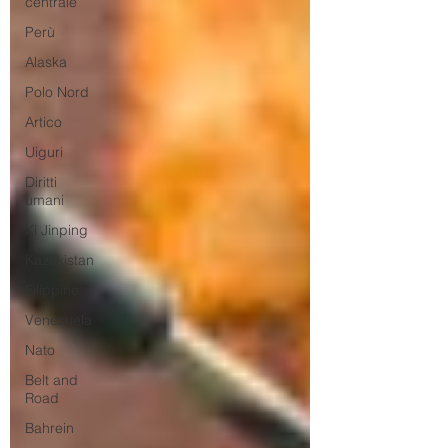
centrale
Perù
Alaska
Polo Nord
Artico
Uiguri
Diritti
umani
Xi Jinping
Kazakistan
Filippine
Venezuela
Nato
Belt and
Road
Bahrein