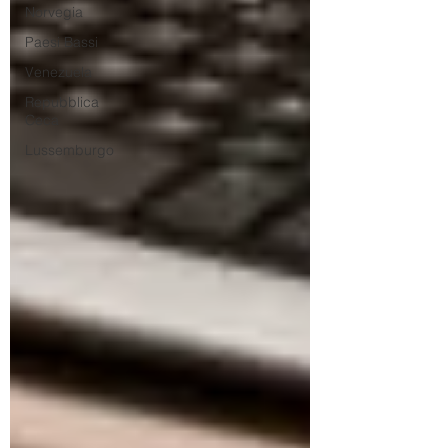
Norvegia
Paesi Bassi
Venezuela
Repubblica
Ceca
Lussemburgo