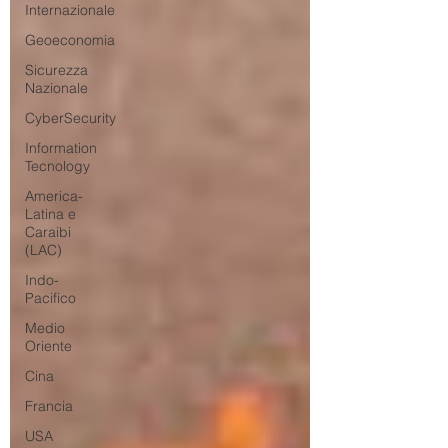
Internazionale
Geoeconomia
Sicurezza
Nazionale
CyberSecurity
Information
Tecnology
America-
Latina e
Caraibi
(LAC)
Indo-
Pacifico
Medio
Oriente
Cina
Francia
USA