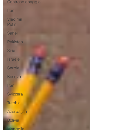
Controspionaggio
Iran
Vladimir
Putin
Sahel
Pakistan
Siria
Israele
Serbia
Kosovo
Iran
Svizzera
Turchia
Azerbaijan
Bolivia
Mongolia