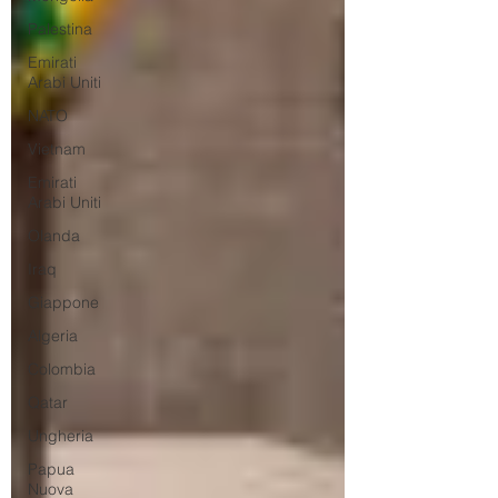
Palestina
Emirati
Arabi Uniti
NATO
Vietnam
Emirati
Arabi Uniti
Olanda
Iraq
Giappone
Algeria
Colombia
Qatar
Ungheria
Papua
Nuova