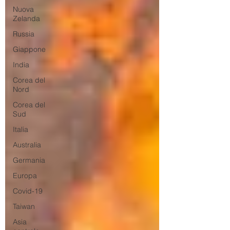
Nuova
Zelanda
Russia
Giappone
India
Corea del
Nord
Corea del
Sud
Italia
Australia
Germania
Europa
Covid-19
Taiwan
Asia