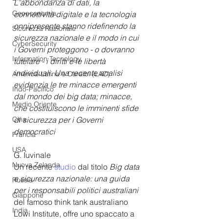
L'abbondanza di dati, la 
Geoeconomia
connettività digitale e la tecnologia 
onnipresente stanno ridefinendo la 
Sicurezza Nazionale
sicurezza nazionale e il modo in cui 
CyberSecurity
i Governi proteggono - o dovranno 
Information Tecnology
tutelare - i diritti e le libertà 
individuali. Una recente analisi 
America-Latina e Caraibi (LAC)
evidenzia le tre minacce emergenti 
Indo-Pacifico
dal mondo dei big data; minacce, 
Medio Oriente
che costituiscono le imminenti sfide 
Cina
di sicurezza per i Governi 
democratici
Francia
USA
G. Iuvinale
Nuova Zelanda
Un recente 
studio
 dal titolo 
Big data 
e sicurezza nazionale: una guida 
Russia
per i responsabili politici australiani 
Giappone
del famoso think tank australiano 
India
Lowi Institute, offre uno spaccato a 