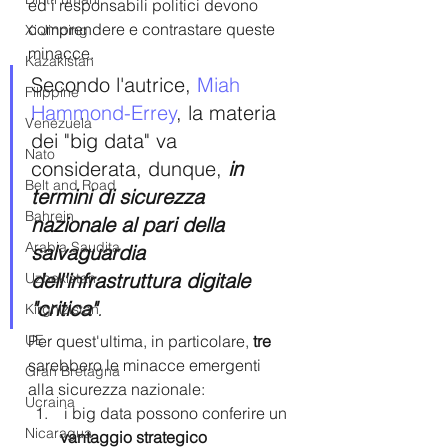
ed i responsabili politici devono 
comprendere e contrastare queste 
Xi Jinping
minacce. 
Kazakistan
Secondo l'autrice, 
Miah 
Filippine
Hammond-Errey
, la materia 
Venezuela
dei "big data" va 
Nato
considerata, dunque, 
in 
Belt and Road
termini di sicurezza 
Bahrein
nazionale al pari della 
Arabia Saudita
salvaguardia 
dell'infrastruttura digitale 
Uzbekistan
"critica"
.
Kirghizistan
UE
Per quest'ultima, in particolare, 
tre
sarebbero le minacce emergenti 
Gran Bretagna
alla sicurezza nazionale:
Ucraina
 i big data possono conferire un 
Nicaragua
vantaggio strategico