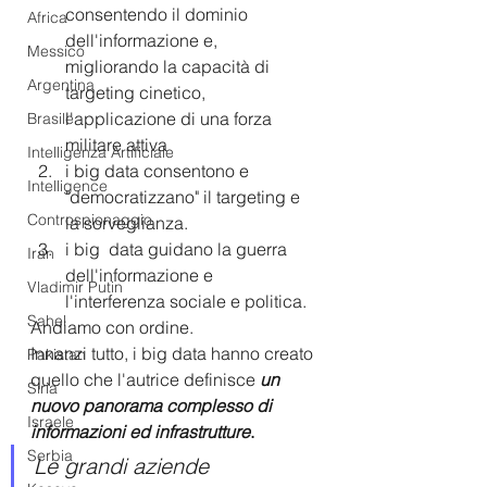
consentendo il dominio 
Africa
dell'informazione e, 
Messico
migliorando la capacità di 
Argentina
targeting cinetico, 
l'applicazione di una forza 
Brasile
militare attiva
Intelligenza Artificiale
i big data consentono e  
Intelligence
"democratizzano" il targeting e 
Controspionaggio
la sorveglianza.  
i big  data guidano la guerra 
Iran
dell'informazione e 
Vladimir Putin
l'interferenza sociale e politica. 
Sahel
Andiamo con ordine.
Innanzi tutto, i big data hanno creato 
Pakistan
quello che l'autrice definisce
 un 
Siria
nuovo panorama complesso di 
Israele
informazioni ed infrastrutture
.
Serbia
Le grandi aziende 