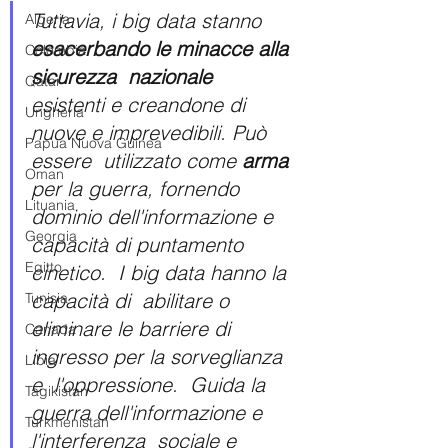
Tuttavia, i big data stanno 
Algeria
esacerbando le minacce alla 
Colombia
sicurezza  nazionale
Qatar
esistenti e creandone di 
Ungheria
nuove e imprevedibili. Può 
Papua Nuova Guinea
essere  utilizzato come 
arma
Oman
per la guerra, fornendo 
Lituania
dominio dell'informazione e  
Georgia
capacità di puntamento 
Egitto
cinetico.  I big data hanno la 
capacità di  abilitare o 
Tunisia
eliminare le barriere di 
Canada
ingresso per la sorveglianza 
Libia
e  l'oppressione.  Guida la 
Tagikistan
guerra dell'informazione e 
Turkmenistan
l'interferenza  sociale e 