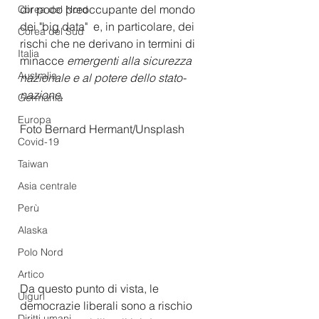
dir poco preoccupante del mondo 
Corea del Nord
dei "big data"  e, in particolare, dei 
Corea del Sud
rischi che ne derivano in termini di 
Italia
minacce 
emergenti alla sicurezza 
Australia
nazionale e al potere dello stato-
nazione. 
Germania
Europa
Foto Bernard Hermant/Unsplash
Covid-19
Taiwan
Asia centrale
Perù
Alaska
Polo Nord
Artico
Da questo punto di vista, le 
Uiguri
democrazie liberali sono a rischio 
Diritti umani