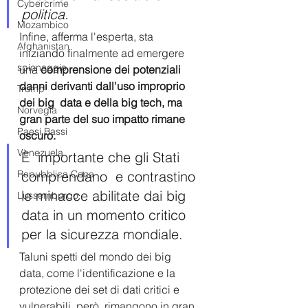
Cybercrime
politica. 
Mozambico
Infine, afferma l'esperta, sta 
Afghanistan
iniziando finalmente ad emergere 
spionaggio
una 
comprensione dei potenziali 
danni derivanti dall'uso improprio 
Trump
dei big  data e della big tech, ma 
Norvegia
gran parte del suo impatto rimane 
Paesi Bassi
oscuro.  
Venezuela
È  importante che gli Stati 
Repubblica Ceca
comprendano  e contrastino 
le minacce abilitate dai big 
Lussemburgo
data in un momento critico 
per la sicurezza mondiale.
Taluni spetti del mondo dei big 
data, come l'identificazione e la 
protezione dei set di dati critici e 
vulnerabili, però, rimangono in gran 