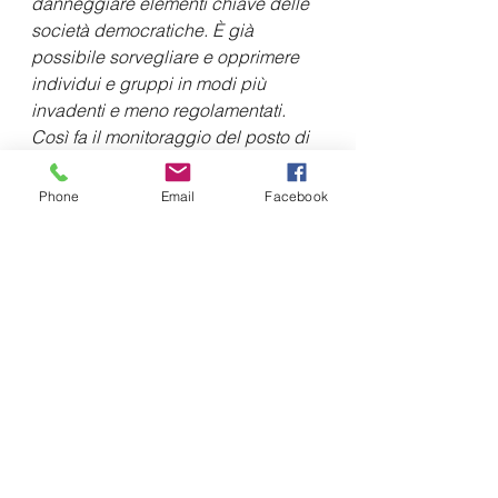
danneggiare elementi chiave delle 
società democratiche. È già  
possibile sorvegliare e opprimere 
individui e gruppi in modi più  
invadenti e meno regolamentati. 
Così fa il monitoraggio del posto di 
lavoro, il monitoraggio dello spazio 
privato e pubblico e il crowd 
Phone
Email
Facebook
sourcing di prove di reati incui gli 
investigatori raccolgono 
informazioni critiche e portano  
informazioni dal pubblico attraverso 
i social media. In futuro, possiamo  
aspettarci che gli stessi strumenti 
vengano utilizzati per facilitare  lo 
spionaggio, l'interferenza e altri 
metodi di concorrenza  interstatale. 
Minaccia 3 