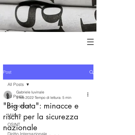
Post
All Posts
Gabriele Iuvinale
All Posts
3 feb 2022
Tempo di lettura: 5 min
"Big data": minacce e
Geopolitica
rischi per la sicurezza
Militare
OSINT
nazionale
Diritto Internazionale