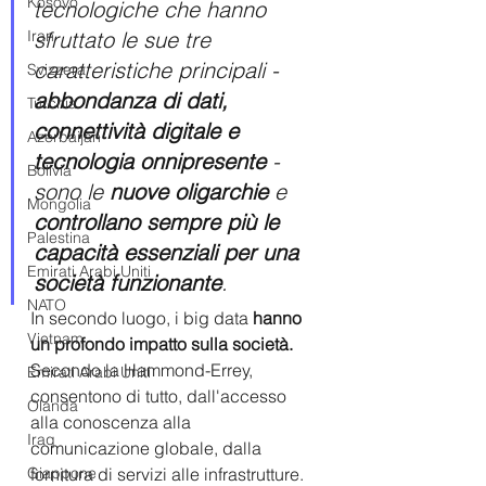
Kosovo
tecnologiche che hanno 
Iran
sfruttato le sue tre 
caratteristiche principali -  
Svizzera
abbondanza di dati, 
Turchia
connettività digitale e 
Azerbaijan
tecnologia onnipresente 
-  
Bolivia
sono le 
nuove oligarchie
 e 
Mongolia
controllano sempre più le 
Palestina
capacità essenziali per una 
Emirati Arabi Uniti
società funzionante
. 
NATO
In secondo luogo, i big data 
hanno 
Vietnam
un profondo impatto sulla società. 
Secondo la Hammond-Errey, 
Emirati Arabi Uniti
consentono di tutto, dall'accesso 
Olanda
alla conoscenza alla 
Iraq
comunicazione globale, dalla 
Giappone
fornitura di servizi alle infrastrutture. 