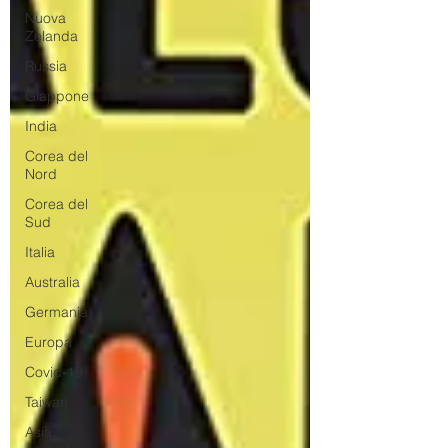
Nuova
Zelanda
Russia
Giappone
India
Corea del
Nord
Corea del
Sud
Italia
Australia
Germania
Europa
Covid-19
Taiwan
Asia