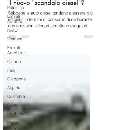
salveranno il pianeta. Saranno
Palestina
il nuovo "scandalo diesel"?
Emirati
Arabi Uniti
Sebbene le auto diesel tendano a essere più
NATO
efficienti in termini di consumo di carburante
Vietnam
con emissioni inferiori, emettono maggiori...
Emirati
Arabi Uniti
Olanda
Iraq
Giappone
Algeria
Colombia
Qatar
Ungheria
Papua
Nuova