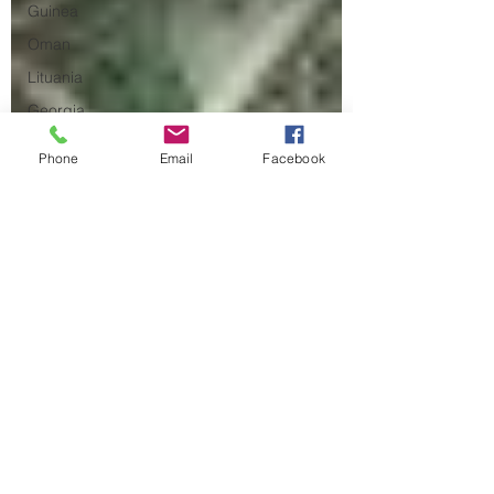
Guinea
Oman
Lituania
Georgia
Egitto
Phone
Email
Facebook
Tunisia
Canada
Libia
Tagikistan
Turkmenistan
Cybercrime
Mozambico
Afghanistan
spionaggio
Trump