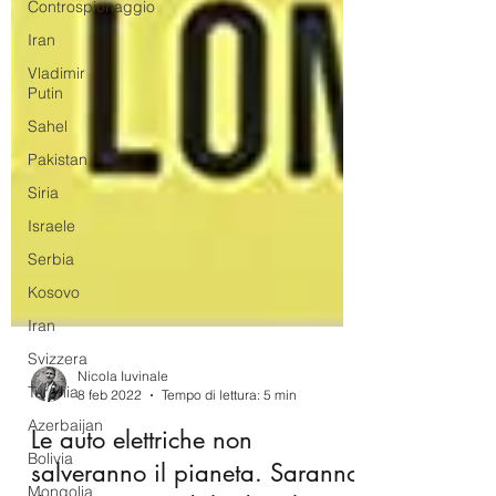
Controspionaggio
Iran
Vladimir
Putin
Sahel
Pakistan
Siria
Israele
Serbia
Kosovo
Iran
Svizzera
Turchia
Azerbaijan
Nicola Iuvinale
8 feb 2022
Tempo di lettura: 5 min
Bolivia
Le auto elettriche non
Mongolia