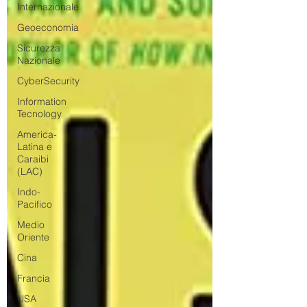
Internazionale
Geoeconomia
Sicurezza
Nazionale
CyberSecurity
Information
Tecnology
America-
Latina e
Caraibi
(LAC)
Indo-
Pacifico
Medio
Oriente
Cina
Francia
USA