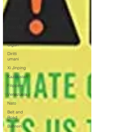
centrale
Perù
Alaska
Polo Nord
Artico
Uiguri
Diritti
umani
Xi Jinping
Kazakistan
Filippine
Venezuela
Nato
Belt and
Road
Bahrein