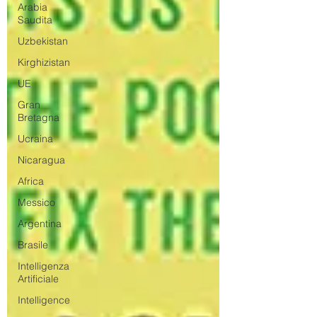
Arabia
Saudita
Uzbekistan
Kirghizistan
UE
Gran
Bretagna
Ucraina
Nicaragua
Africa
Messico
Argentina
Brasile
Intelligenza
Artificiale
Intelligence