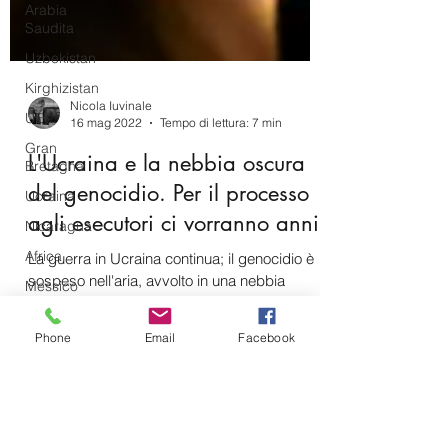
Arabia
Saudita
Uzbekistan
Kirghizistan
UE
Nicola Iuvinale
Gran
16 mag 2022
Tempo di lettura: 7 min
Bretagna
Ucraina
L'Ucraina e la nebbia oscura
Nicaragua
del genocidio. Per il processo
Africa
agli esecutori ci vorranno anni
Messico
La guerra in Ucraina continua; il genocidio è
Argentina
sospeso nell'aria, avvolto in una nebbia
Phone
Email
Facebook
oscura. Le prove vengono raccolte giorno
Brasile
per...
Intelligenza
Artificiale
Intelligence