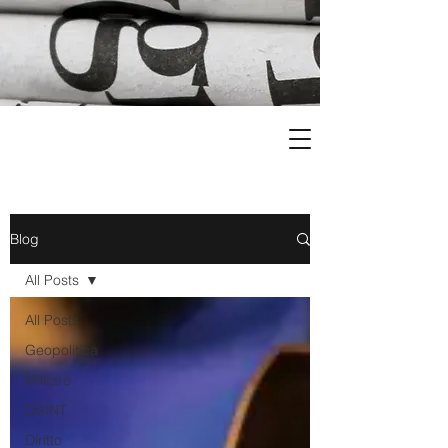
Blog
All Posts
All Posts
Geopolitica
Militare
OSINT
Diritto