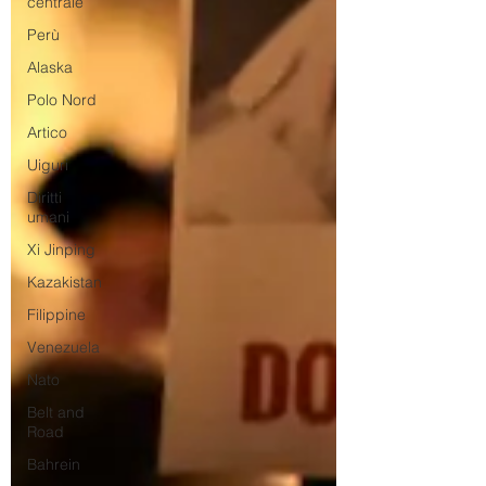
centrale
Perù
Alaska
Polo Nord
Artico
Uiguri
Diritti
umani
Xi Jinping
Kazakistan
Filippine
Venezuela
Nato
Belt and
Road
Bahrein