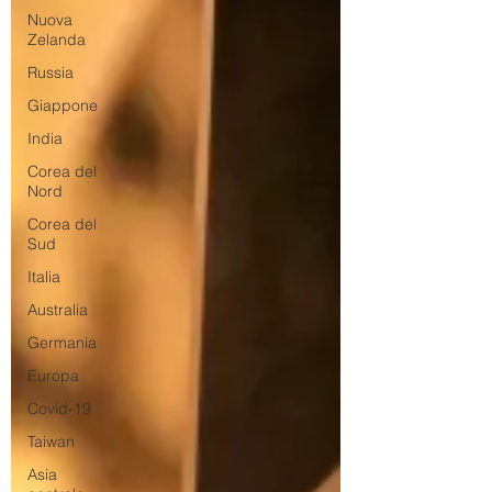
Nuova
Zelanda
Russia
Giappone
India
Corea del
Nord
Corea del
Sud
Italia
Australia
Germania
Europa
Covid-19
Taiwan
Asia