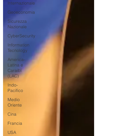
Internazionale
Geoeconomia
Sicurezza
Nazionale
CyberSecurity
Information
Tecnology
America-
Latina e
Caraibi
(LAC)
Indo-
Pacifico
Medio
Oriente
Cina
Francia
USA