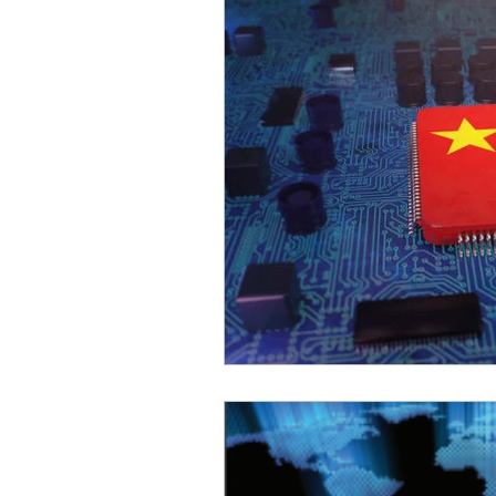
Sicurezza Nazionale
Cy
Indo-Pacifico
Medio Ori
Giappone
India
Co
Europa
Covid-19
T