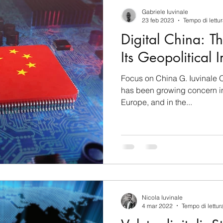
berSecurity
Information Tecnology
America-Lat
Gabriele Iuvinale
23 feb 2023
Tempo di lettur
Digital China: T
ente
Cina
Francia
USA
Nuova Zeland
Its Geopolitical 
Focus on China G. Iuvinale O
rea del Nord
Corea del Sud
Italia
Australia
has been growing concern inside the U
Europe, and in the...
aiwan
Asia centrale
Perù
Alaska
Polo 
Nicola Iuvinale
4 mar 2022
Tempo di lettur