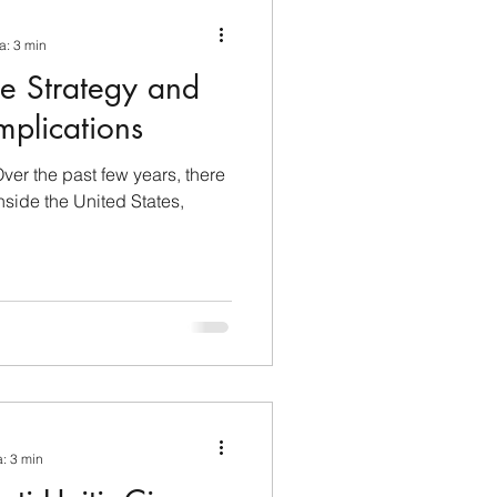
ina e Caraibi (LAC)
a: 3 min
he Strategy and
a
Russia
Implications
ver the past few years, there
Germania
nited States,
Nord
a: 3 min