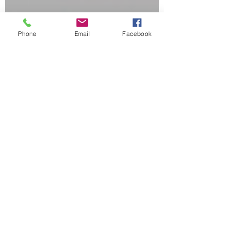
Phone
Email
Facebook