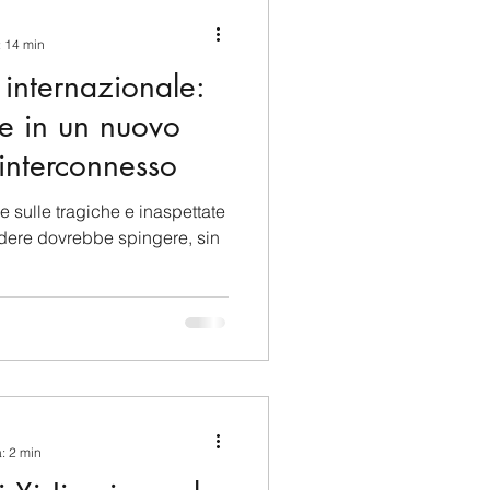
ina e Caraibi (LAC)
: 14 min
a internazionale:
a
Russia
e in un nuovo
interconnesso
Germania
 sulle tragiche e inaspettate
ndere dovrebbe spingere, sin
Nord
a: 2 min