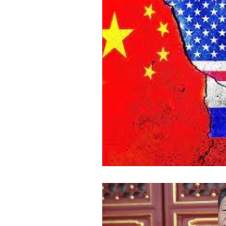
Sicurezza Nazionale
Cy
Indo-Pacifico
Medio Ori
Giappone
India
Co
Europa
Covid-19
T