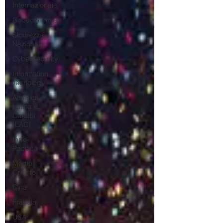
Internazionale
Geoeconomia
Sicurezza
Nazionale
CyberSecurity
Information
Tecnology
America-
Latina e
Caraibi
(LAC)
Indo-
Pacifico
Medio
Oriente
Cina
Francia
USA