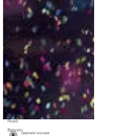
centrale
Perù
Alaska
Polo Nord
Artico
Uiguri
Diritti
umani
Xi Jinping
Kazakistan
Filippine
Venezuela
Nato
Belt and
Road
Bahrein