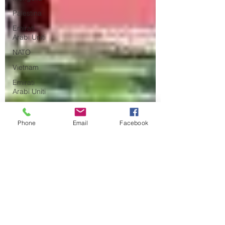
Palestina
Emirati
Arabi Uniti
NATO
Vietnam
Emirati
Arabi Uniti
Olanda
Iraq
Phone
Email
Facebook
Giappone
Algeria
Colombia
Qatar
Ungheria
Papua
Nuova