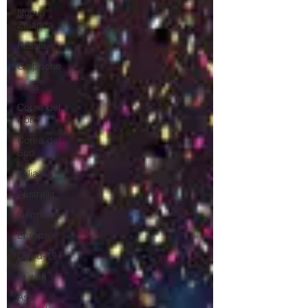
Nuova
Zelanda
Russia
Giappone
India
Corea del
Nord
Corea del
Sud
Italia
Australia
Germania
Europa
Covid-19
Taiwan
Asia