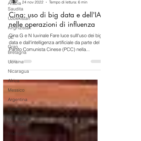
Arabia
Saudita
Gabriele Iuvinale
Uzbekistan
24 nov 2022
Tempo di lettura: 6 min
Kirghizistan
Cina: uso di big data e dell'IA
UE
nelle operazioni di influenza
Gran
Cina G e N Iuvinale Fare luce sulll'uso dei big
Bretagna
data e dall'intelligenza artificiale da parte del
Ucraina
Partito Comunista Cinese (PCC) nella...
Nicaragua
Africa
Messico
Argentina
Brasile
Intelligenza
Artificiale
Intelligence