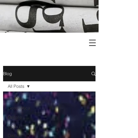
Blog
All Posts
All Posts
Geopolitica
Militare
OSINT
Diritto