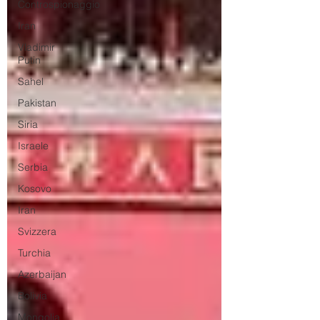
Controspionaggio
Iran
Vladimir
Putin
Sahel
Pakistan
Siria
Israele
Serbia
Kosovo
Iran
Svizzera
Turchia
Azerbaijan
Bolivia
Mongolia