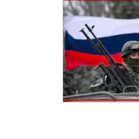
Sicurezza Nazionale
Cy
Indo-Pacifico
Medio Ori
Giappone
India
Co
Europa
Covid-19
T