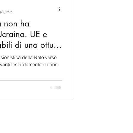
ina e Caraibi (LAC)
a: 8 min
a non ha
a
Russia
'Ucraina. UE e
ili di una ottusa
Germania
sionistica della Nato verso
a avanti testardamente da anni
Nord