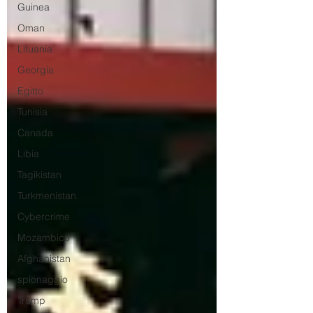
Guinea
Oman
Lituania
Georgia
Egitto
Tunisia
Canada
Libia
Tagikistan
Turkmenistan
Cybercrime
Mozambico
Afghanistan
spionaggio
Trump