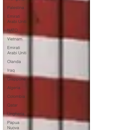
Palestina
Emirati
Arabi Uniti
NATO
Vietnam
Emirati
Arabi Uniti
Olanda
Iraq
Giappone
Algeria
Colombia
Qatar
Ungheria
Papua
Nuova