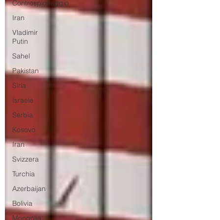
Controspionaggio
Iran
Vladimir
Putin
Sahel
Pakistan
Siria
Israele
Serbia
Kosovo
Iran
Svizzera
Turchia
Azerbaijan
Bolivia
Mongolia