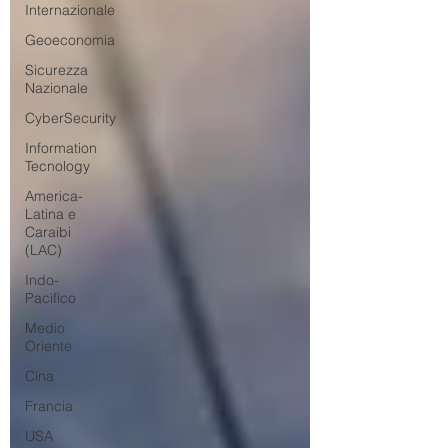
Internazionale
Geoeconomia
Sicurezza
Nazionale
CyberSecurity
Information
Tecnology
America-
Latina e
Caraibi
(LAC)
Indo-
Pacifico
Medio
Oriente
Cina
Francia
USA