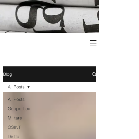
Blog
All Posts
All Posts
Geopolitica
Militare
OSINT
Diritto