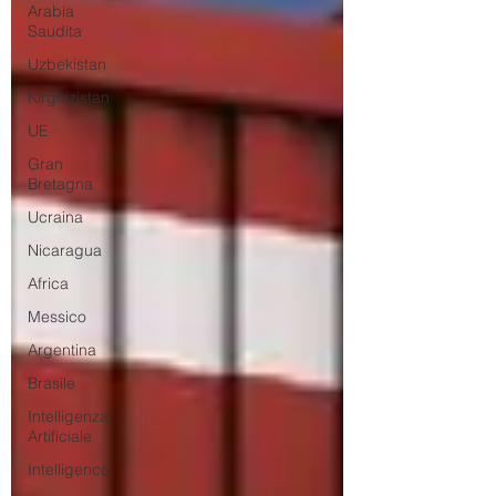
Arabia
Saudita
Uzbekistan
Kirghizistan
UE
Gran
Bretagna
Ucraina
Nicaragua
Africa
Messico
Argentina
Brasile
Intelligenza
Artificiale
Intelligence