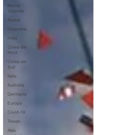
Nuova
Zelanda
Russia
Giappone
India
Corea del
Nord
Corea del
Sud
Italia
Australia
Germania
Europa
Covid-19
Taiwan
Asia