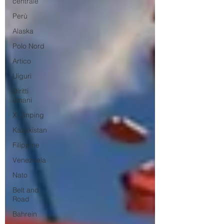
centrale
Perù
Alaska
Polo Nord
Artico
Uiguri
Diritti
umani
Xi Jinping
Kazakistan
Filippine
Venezuela
Nato
Belt and
Road
Bahrein