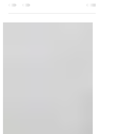
Delano Roosevelt diede saggiamente la
priorità alla sconfitta della Germania
nazista,...