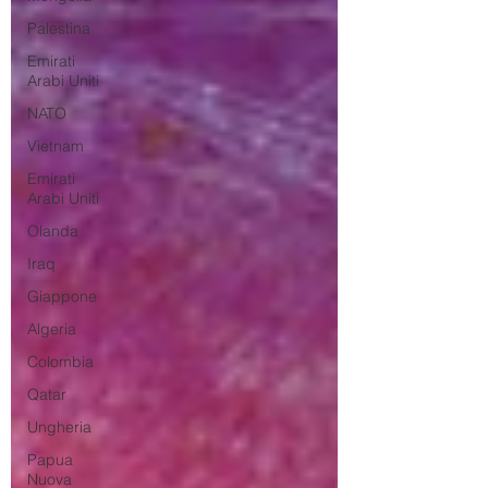
Palestina
Emirati
Arabi Uniti
NATO
Vietnam
Emirati
Arabi Uniti
Olanda
Iraq
Giappone
Algeria
Colombia
Qatar
Ungheria
Papua
Nuova