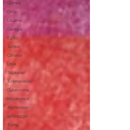
Guinea
Oman
Lituania
Georgia
Egitto
Tunisia
Canada
Libia
Tagikistan
Turkmenistan
Cybercrime
Mozambico
Afghanistan
spionaggio
Trump