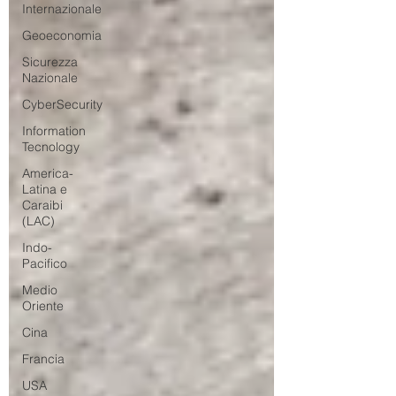
Internazionale
Geoeconomia
Sicurezza
Nazionale
CyberSecurity
Information
Tecnology
America-
Latina e
Caraibi
(LAC)
Indo-
Pacifico
Medio
Oriente
Cina
Francia
USA