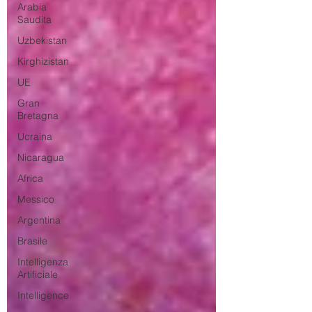
Arabia
Saudita
Uzbekistan
Kirghizistan
UE
Gran
Bretagna
Ucraina
Nicaragua
Africa
Messico
Argentina
Brasile
Intelligenza
Artificiale
Intelligence