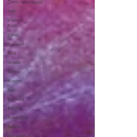
Controspionaggio
Iran
Vladimir
Putin
Sahel
Pakistan
Siria
Israele
Serbia
Kosovo
Iran
Svizzera
Turchia
Azerbaijan
Bolivia
Mongolia