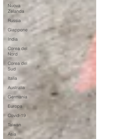
Nuova
Zelanda
Russia
Giappone
India
Corea del
Nord
Corea del
Sud
Italia
Australia
Germania
Europa
Covid-19
Taiwan
Asia