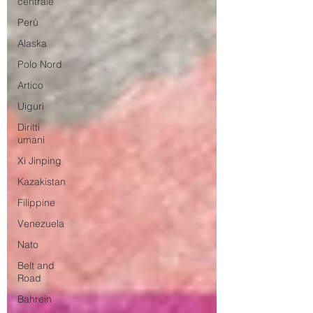
centrale
Perù
Alaska
Polo Nord
Artico
Uiguri
Diritti
umani
Xi Jinping
Kazakistan
Filippine
Venezuela
Nato
Belt and
Road
Bahrein