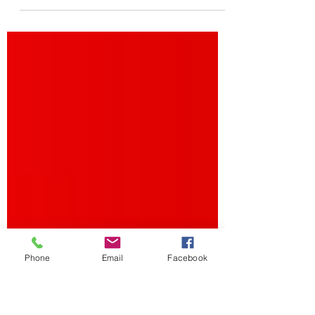
sorveglianza cinese al di fuori della
Repubblica popolare cinese e lo sviluppo o
l'uso della...
Phone
Email
Facebook