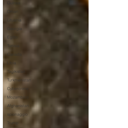
Guinea
Oman
Lituania
Georgia
Egitto
Tunisia
Canada
Libia
Tagikistan
Turkmenistan
Cybercrime
Mozambico
Afghanistan
spionaggio
Trump