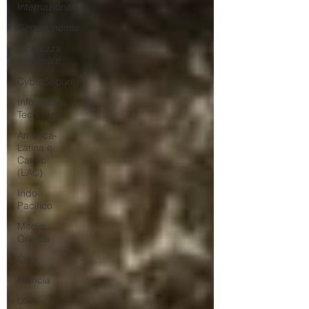
Internazionale
Geoeconomia
Sicurezza
Nazionale
CyberSecurity
Information
Tecnology
America-
Latina e
Caraibi
(LAC)
Indo-
Pacifico
Medio
Oriente
Cina
Francia
USA