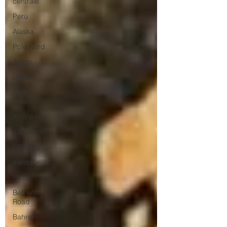
centrale
Perù
Alaska
Polo Nord
Artico
Uiguri
Diritti
umani
Xi Jinping
Kazakistan
Filippine
Venezuela
Nato
Belt and
Road
Bahrein