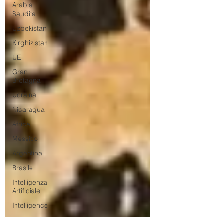
Arabia
Saudita
Uzbekistan
Kirghizistan
UE
Gran
Bretagna
Ucraina
Nicaragua
Africa
Messico
Argentina
Brasile
Intelligenza
Artificiale
Intelligence