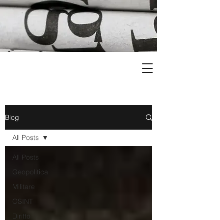
Blog
All Posts
All Posts
Geopolitica
Militare
OSINT
Diritto