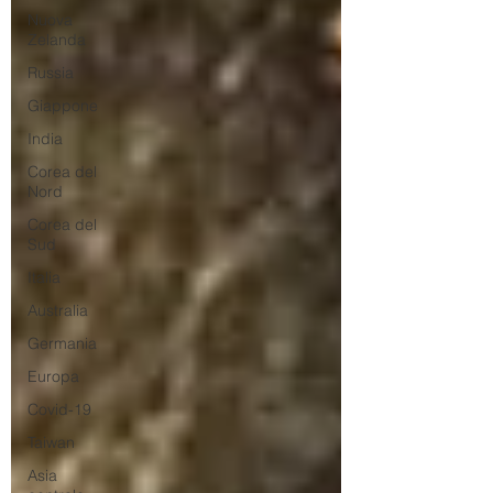
Nuova
Zelanda
Russia
Giappone
India
Corea del
Nord
Corea del
Sud
Italia
Australia
Germania
Europa
Covid-19
Taiwan
Asia