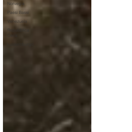
Norvegia
Paesi Bassi
Venezuela
Repubblica
Ceca
Lussemburgo