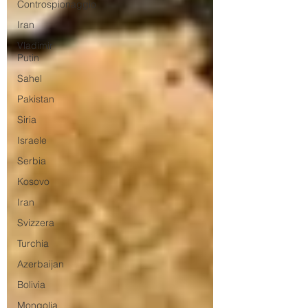
Controspionaggio
Iran
Vladimir
Putin
Sahel
Pakistan
Siria
Israele
Serbia
Kosovo
Iran
Svizzera
Turchia
Azerbaijan
Bolivia
Mongolia