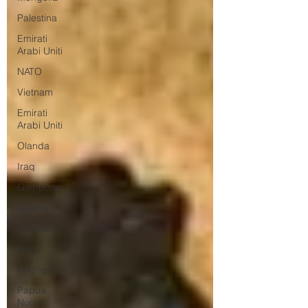
Palestina
Emirati
Arabi Uniti
NATO
Vietnam
Emirati
Arabi Uniti
Olanda
Iraq
Giappone
Algeria
Colombia
Qatar
Ungheria
Papua
Nuova