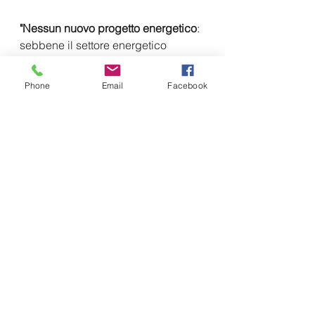
"Nessun nuovo progetto energetico
: 
sebbene il settore energetico 
africano abbia storicamente 
ricevuto il maggior numero di 
Phone
Email
Facebook
prestiti cinesi, il 
database CLA
 non 
ha identificato prestiti sovrani per 
progetti energetici nel 2021 e nel 
2022. Considerata la pesante 
composizione di combustibili fossili 
della finanza cinese per progetti 
energetici in 
Africa
 e gli impegni 
della 
Cina 
per rendere più verde la 
BRI
, è probabile che quella che 
sembra essere un blocco definitivo 
dei finanziamenti nei progetti 
energetici possa essere invece solo 
una pausa, poiché i finanziatori 