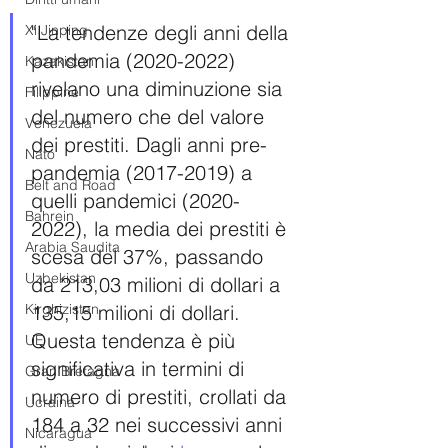
"La tendenze degli anni della 
Xi Jinping
pandemia (2020-2022) 
Kazakistan
rivelano una diminuzione sia 
Filippine
del numero che del valore 
Venezuela
dei prestiti. Dagli anni pre-
Nato
pandemia (2017-2019) a 
Belt and Road
quelli pandemici (2020-
Bahrein
2022), la media dei prestiti è 
Arabia Saudita
scesa del 37%, passando 
Uzbekistan
da 213,03 milioni di dollari a 
Kirghizistan
135,15 milioni di dollari. 
Questa tendenza è più 
UE
significativa in termini di 
Gran Bretagna
numero di prestiti, crollati da 
Ucraina
184 a 32 nei successivi anni 
Nicaragua