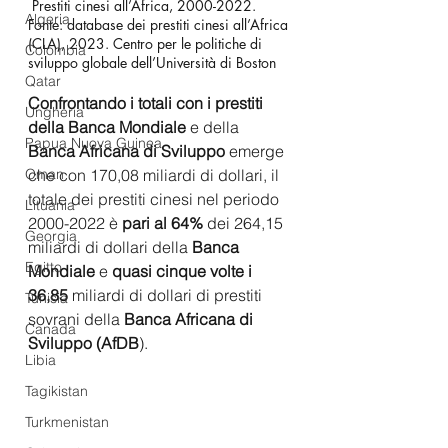
 Prestiti cinesi all’Africa, 2000-2022. 
Algeria
Fonte: database dei prestiti cinesi all’Africa 
(CLA), 2023. Centro per le politiche di 
Colombia
sviluppo globale dell’Università di Boston
Qatar
Confrontando i totali con i prestiti 
Ungheria
della Banca Mondiale 
e della
Papua Nuova Guinea
Banca Africana di Sviluppo
 emerge 
che con 170,08 miliardi di dollari, il 
Oman
totale dei prestiti cinesi nel periodo 
Lituania
2000-2022 è 
pari al 64% 
dei 264,15 
Georgia
miliardi di dollari della 
Banca 
Egitto
Mondiale
 e
 quasi cinque volte i 
36,85 
miliardi di dollari di prestiti 
Tunisia
sovrani della 
Banca Africana di 
Canada
Sviluppo (AfDB
). 
Libia
Tagikistan
Turkmenistan