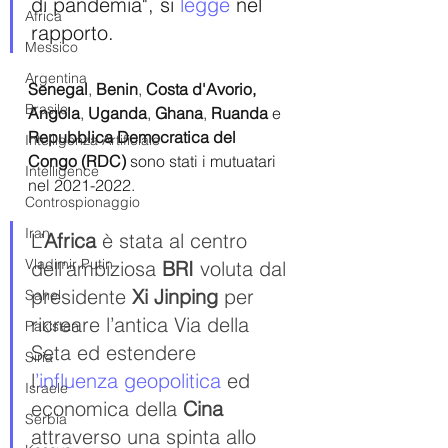
di pandemia", si 
legge 
nel 
Africa
rapporto.
Messico
Argentina
Senegal
, 
Benin
, 
Costa d'Avorio, 
Brasile
Angola
, 
Uganda
, 
Ghana
, 
Ruanda
 e
Repubblica Democratica del 
Intelligenza Artificiale
Congo (RDC)
 sono stati i mutuatari 
Intelligence
nel 2021-2022.
Controspionaggio
Iran
L’
Africa
 è stata al centro 
Vladimir Putin
dell’ambiziosa
 BRI 
voluta dal 
presidente 
Xi Jinping 
per 
Sahel
ricreare l’antica Via della 
Pakistan
Seta ed estendere 
Siria
l
’
influenza geopolitica
 ed 
Israele
economica della
 Cina 
Serbia
attraverso una spinta allo 