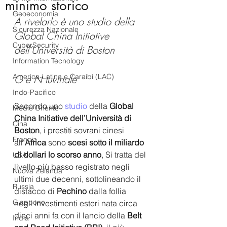
minimo storico
Geoeconomia
A rivelarlo è uno studio della 
Sicurezza Nazionale
Global China Initiative 
CyberSecurity
dell’Università di Boston
Information Tecnology
America-Latina e Caraibi (LAC)
G e N Iuvinale
Indo-Pacifico
Secondo uno 
studio 
della
 Global 
Medio Oriente
China Initiative dell’Università di 
Cina
Boston
, i prestiti sovrani cinesi 
Francia
all'
Africa
 sono
 scesi sotto il miliardo 
di dollari lo scorso anno
, Si tratta del 
USA
livello più basso registrato negli 
Nuova Zelanda
ultimi due decenni, sottolineando il 
Russia
distacco di 
Pechino
 dalla follia 
Giappone
negli investimenti esteri nata circa 
dieci anni fa con il lancio della 
Belt 
India