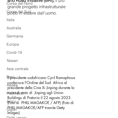
and Road Initiative (BRI),
 il più 
Corea del Nord
grande progetto infrastrutturale 
Corea del Sud
posto in essere dall'uomo.
Italia
Australia
Germania
Europa
Covid-19
Taiwan
Asia centrale
Perù
Il presidente sudafricano Cyril Ramaphosa 
conferisce l'Ordine del Sud  Africa al 
Alaska
presidente della Cina Xi Jinping durante la 
visita di stato di  Jinping agli Union 
Polo Nord
Buildings di Pretoria il 22 agosto 2023. 
Artico
(Foto di  PHILL MAGAKOE / AFP) (Foto di 
PHILL MAGAKOE/AFP tramite Getty 
Uiguri
Images) 
Diritti umani