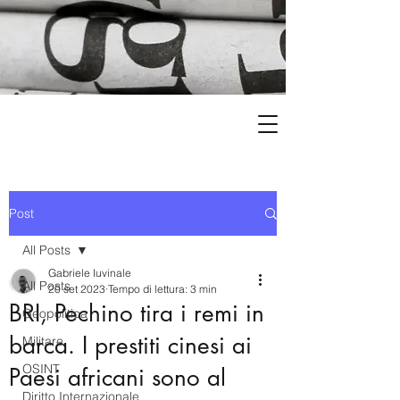
Post
All Posts
Gabriele Iuvinale
All Posts
20 set 2023
Tempo di lettura: 3 min
BRI, Pechino tira i remi in
Geopolitica
barca. I prestiti cinesi ai
Militare
OSINT
Paesi africani sono al
Diritto Internazionale