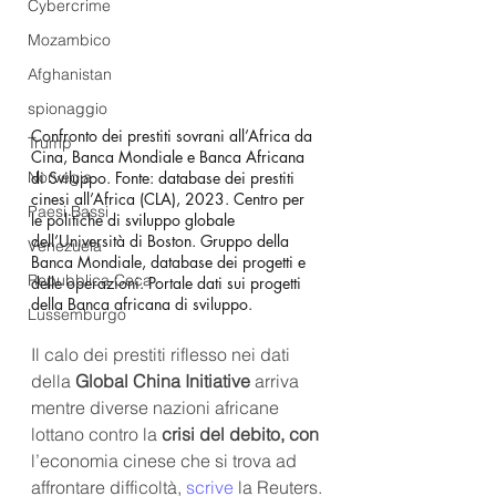
Cybercrime
Mozambico
Afghanistan
spionaggio
Confronto dei prestiti sovrani all’Africa da 
Trump
Cina, Banca Mondiale e Banca Africana 
Norvegia
di Sviluppo. Fonte: database dei prestiti 
cinesi all’Africa (CLA), 2023. Centro per 
Paesi Bassi
le politiche di sviluppo globale 
dell’Università di Boston. Gruppo della 
Venezuela
Banca Mondiale, database dei progetti e 
Repubblica Ceca
delle operazioni. Portale dati sui progetti 
della Banca africana di sviluppo.
Lussemburgo
Il calo dei prestiti riflesso nei dati 
della 
Global China Initiative
 arriva 
mentre diverse nazioni africane 
lottano contro la 
crisi del debito, con
l’economia cinese che si trova ad 
affrontare difficoltà, 
scrive
 la Reuters.