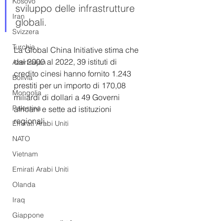
Kosovo
sviluppo delle infrastrutture 
Iran
globali.
Svizzera
Turchia
La Global China Initiative stima che 
dal 2000 al 2022, 39 istituti di 
Azerbaijan
credito cinesi hanno fornito 1.243 
Bolivia
prestiti per un importo di 170,08 
Mongolia
miliardi di dollari a 49 Governi 
Palestina
africani e sette ad istituzioni 
regionali.
Emirati Arabi Uniti
NATO
Vietnam
Emirati Arabi Uniti
Olanda
Iraq
Giappone