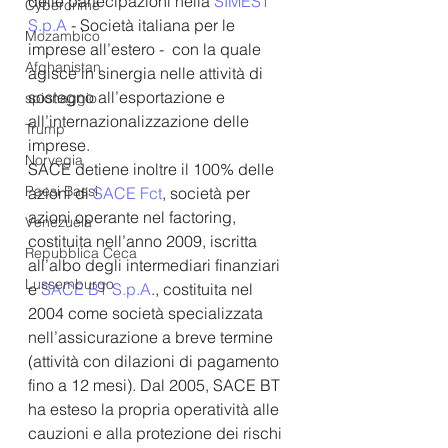
delle partecipazioni nella 
SIMEST 
Cybercrime
S.p.A
 - Società italiana per le 
Mozambico
imprese all’estero -  con la quale 
Afghanistan
agisce in sinergia nelle attività di 
sostegno all’esportazione e 
spionaggio
all’internazionalizzazione delle 
Trump
imprese. 
Norvegia
SACE detiene inoltre il 100% delle 
Paesi Bassi
azioni di 
SACE Fct
, società per 
azioni operante nel factoring, 
Venezuela
costituita nell’anno 2009, iscritta 
Repubblica Ceca
all’albo degli intermediari finanziari 
Lussemburgo
e 
SACE BT S.p.A
., costituita nel 
2004 come società specializzata 
nell’assicurazione a breve termine 
(attività con dilazioni di pagamento 
fino a 12 mesi). Dal 2005, SACE BT 
ha esteso la propria operatività alle 
cauzioni e alla protezione dei rischi 