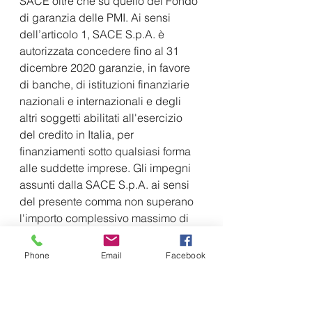
SACE oltre che su quello del Fondo 
di garanzia delle PMI. Ai sensi 
dell’articolo 1, SACE S.p.A. è 
autorizzata concedere fino al 31 
dicembre 2020 garanzie, in favore 
di banche, di istituzioni finanziarie 
nazionali e internazionali e degli 
altri soggetti abilitati all'esercizio 
del credito in Italia, per 
finanziamenti sotto qualsiasi forma 
alle suddette imprese. Gli impegni 
assunti dalla SACE S.p.A. ai sensi 
del presente comma non superano 
l'importo complessivo massimo di 
200 miliardi di euro e sulle 
esposizioni assunte dalla Società 
Phone
Email
Facebook
opera la garanzia dello Stato.
Il successivo 
D.L. n. 34/2020
, 
articolo 35 e articolo 31, comma 1, 