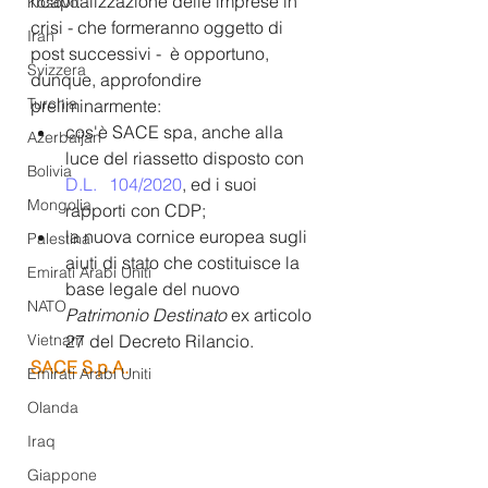
ricapitalizzazione delle imprese in 
Kosovo
crisi - che formeranno oggetto di 
Iran
post successivi -  è opportuno, 
Svizzera
dunque, approfondire 
Turchia
preliminarmente:
cos'è SACE spa, anche alla 
Azerbaijan
luce del riassetto disposto con 
Bolivia
D.L. 	104/2020
, ed i suoi 
Mongolia
rapporti con CDP;
la nuova cornice europea sugli 
Palestina
aiuti di stato che costituisce la 
Emirati Arabi Uniti
base legale del nuovo 
NATO
Patrimonio Destinato
ex articolo 
Vietnam
27 del Decreto Rilancio. 
SACE S.p.A. 
Emirati Arabi Uniti
Olanda
Iraq
Giappone