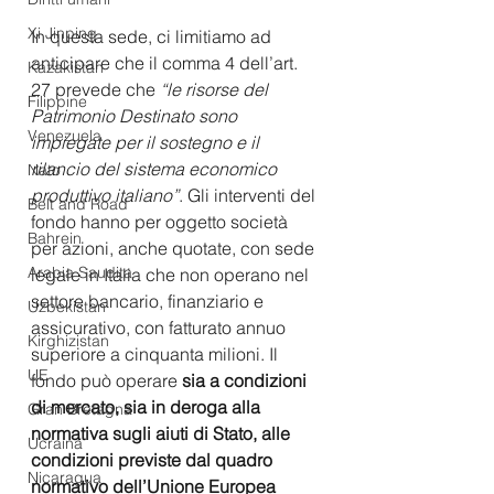
Xi Jinping
In questa sede, ci limitiamo ad 
anticipare che il comma 4 dell’art. 
Kazakistan
27 prevede che
“le risorse del 
Filippine
Patrimonio Destinato sono 
Venezuela
impiegate per il sostegno e il 
rilancio del sistema economico 
Nato
produttivo italiano”
. 
Gli interventi del 
Belt and Road
fondo hanno per oggetto società 
Bahrein
per azioni, anche quotate, con sede 
Arabia Saudita
legale in Italia che non operano nel 
settore bancario, finanziario e 
Uzbekistan
assicurativo, con fatturato annuo 
Kirghizistan
superiore a cinquanta milioni.
Il 
UE
fondo può operare
 sia a condizioni 
di mercato, sia in deroga alla 
Gran Bretagna
normativa sugli aiuti di Stato, alle 
Ucraina
condizioni previste dal quadro 
Nicaragua
normativo dell’Unione Europea 