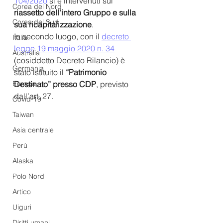
104/2020
 si è intervenuti sul 
Corea del Nord
riassetto dell'intero Gruppo e sulla 
Corea del Sud
sua ricapitalizzazione
.
In secondo luogo, con il 
decreto 
Italia
legge 19 maggio 2020 n. 34
Australia
(cosiddetto Decreto Rilancio) è 
Germania
stato istituito il
 “Patrimonio 
Europa
Destinato” presso CDP
, previsto 
dall’art. 27.
Covid-19
Taiwan
Asia centrale
Perù
Alaska
Polo Nord
Artico
Uiguri
Diritti umani