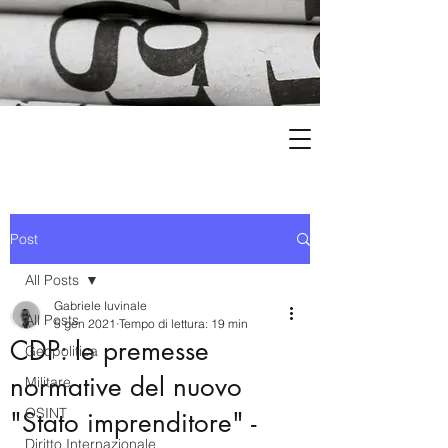
Post
All Posts
Gabriele Iuvinale
All Posts
5 gen 2021
Tempo di lettura: 19 min
CDP: le premesse
Geopolitica
normative del nuovo
Militare
OSINT
"Stato imprenditore" -
Diritto Internazionale