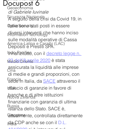
Docupost 6
Geoeconomia
di Gabriele Iuvinale
Sicurezza Nazionale
A seguito della crisi da Covid 19, in 
Italia sono stati posti in essere 
CyberSecurity
diversi interventi che hanno inciso 
Information Tecnology
sulle modalità operative di Cassa 
America-Latina e Caraibi (LAC)
Depositi e Prestiti SPA.
Indo-Pacifico
Innanzitutto, con il 
decreto legge n. 
23 dell’8 aprile 2020
 è stata 
Medio Oriente
assicurata la liquidità alle imprese 
Cina
di medie e grandi proporzioni, con 
Francia
sede in Italia, da 
SACE
 attraverso il 
rilascio di garanzie in favore di 
USA
banche e di altre istituzioni 
Nuova Zelanda
finanziarie con garanzia di ultima 
Russia
istanza dello Stato. SACE è, 
Giappone
attualmente, controllata direttamente 
da CDP anche se con il 
D.L. 
India