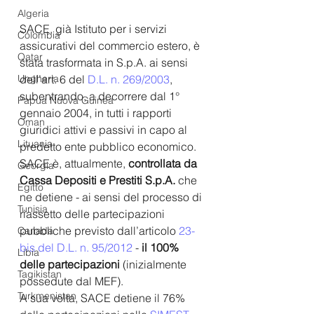
Algeria
SACE, già Istituto per i servizi 
Colombia
assicurativi del commercio estero, è 
Qatar
stata trasformata in S.p.A. ai sensi 
dell’art. 6 del 
D.L. n. 269/2003
, 
Ungheria
subentrando, a decorrere dal 1° 
Papua Nuova Guinea
gennaio 2004, in tutti i rapporti 
Oman
giuridici attivi e passivi in capo al 
Lituania
predetto ente pubblico economico. 
SACE è, attualmente, 
controllata da 
Georgia
Cassa Depositi e Prestiti S.p.A. 
che 
Egitto
ne detiene - ai sensi del processo di 
Tunisia
riassetto delle partecipazioni 
pubbliche previsto dall’articolo 
23- 
Canada
bis del D.L. n. 95/2012
 - 
il 100% 
Libia
delle partecipazioni
 (inizialmente 
Tagikistan
possedute dal MEF). 
Turkmenistan
A sua volta, SACE detiene il 76% 