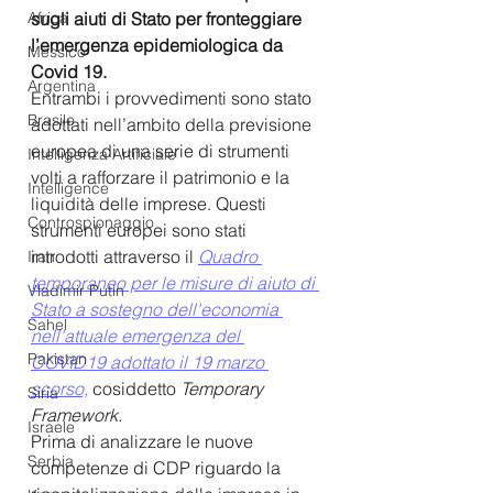
Africa
sugli aiuti di Stato per fronteggiare 
l’emergenza epidemiologica da 
Messico
Covid 19.
Argentina
Entrambi i provvedimenti sono stato 
Brasile
adottati nell’ambito della previsione 
europea di una serie di strumenti 
Intelligenza Artificiale
volti a rafforzare il patrimonio e la 
Intelligence
liquidità delle imprese. Questi 
Controspionaggio
strumenti europei sono stati  
introdotti attraverso il 
Quadro 
Iran
temporaneo per le misure di aiuto di 
Vladimir Putin
Stato a sostegno dell'economia 
Sahel
nell'attuale emergenza del 
Pakistan
COVID19 adottato il 19 marzo 
scorso,
 cosiddetto 
Temporary 
Siria
Framework.
Israele
Prima di analizzare le nuove 
Serbia
competenze di CDP riguardo la 