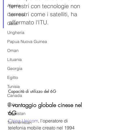
terrestri con tecnologie non 
Algeria
terrestri come i satelliti, ha 
Colombia
affermato l'ITU.
Qatar
Ungheria
Papua Nuova Guinea
Oman
Lituania
Georgia
Egitto
Tunisia
Capacità di utilizzo del 6G
Canada
Il vantaggio globale cinese nel 
Libia
6G
Tagikistan
China Unicom
, l'operatore di 
Turkmenistan
telefonia mobile creato nel 1994 