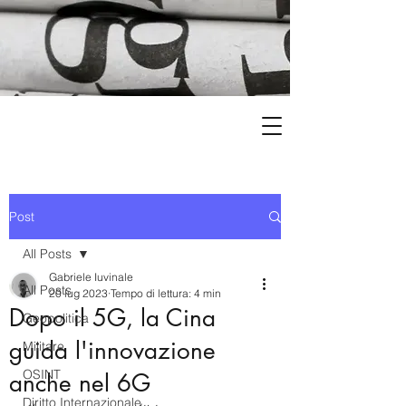
Post
All Posts
Gabriele Iuvinale
All Posts
20 lug 2023
Tempo di lettura: 4 min
Dopo il 5G, la Cina
Geopolitica
guida l'innovazione
Militare
OSINT
anche nel 6G
Diritto Internazionale