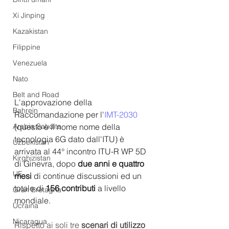
Xi Jinping
Kazakistan
Filippine
Venezuela
Nato
Belt and Road
L'approvazione della 
Bahrein
Raccomandazione per l'
IMT-2030
(questo è il nome nome della 
Arabia Saudita
tecnologia 6G dato dall'ITU) è 
Uzbekistan
arrivata al 44° incontro ITU-R WP 5D 
Kirghizistan
di Ginevra, dopo 
due anni e quattro 
UE
mesi
 di continue discussioni ed un 
totale di 
156 contributi 
a livello 
Gran Bretagna
mondiale.
Ucraina
Nicaragua
Rispetto ai soli tre 
scenari di utilizzo 