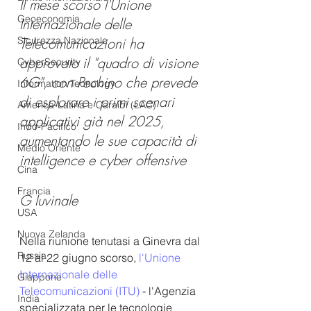
Il mese scorso l'Unione 
Geoeconomia
Internazionale delle 
Sicurezza Nazionale
Telecomunicazioni ha 
approvato il "quadro di visione 
CyberSecurity
6G", con Pechino che prevede 
Information Tecnology
di esplorare i primi scenari 
America-Latina e Caraibi (LAC)
applicativi già nel 2025, 
Indo-Pacifico
aumentando le sue capacità di 
Medio Oriente
intelligence e cyber offensive 
Cina
Francia
G Iuvinale
USA
Nuova Zelanda
Nella riunione tenutasi a Ginevra dal 
Russia
12 al 22 giugno scorso,
 l'
Unione 
Internazionale delle 
Giappone
Telecomunicazioni 
(ITU) 
- 
l'Agenzia 
India
specializzata per le tecnologie 