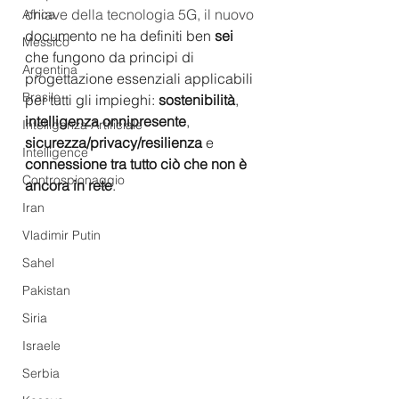
chiave della tecnologia 5G, il nuovo 
Africa
documento ne ha definiti ben 
sei
Messico
che fungono da principi di 
Argentina
progettazione essenziali applicabili 
Brasile
per tutti gli impieghi: 
sostenibilità
, 
intelligenza onnipresente
, 
Intelligenza Artificiale
sicurezza/privacy/resilienza
 e 
Intelligence
connessione tra tutto ciò che non è 
Controspionaggio
ancora in rete
.
Iran
Vladimir Putin
Sahel
Pakistan
Siria
Israele
Serbia