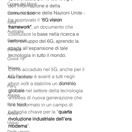
Corea del Nord
dell'informazione e della 
comunicazione delle Nazioni Unite - 
Corea del Sud
ha approvato il "
6G 
vision 
Italia
framework"
,
 un 
documento
 che 
Australia
costituisce la
 base nella ricerca e 
Germania
nello sviluppo del 6G, aprendo la 
strada all'espansione di tale 
Europa
tecnologia in tutto il mondo.
Covid-19
Taiwan
Come accaduto nel 5G, anche per il 
6G Pechino è avanti a tutti negli 
Asia centrale
sforzi volti a stabilire un 
dominio 
Perù
globale
 nel settore della tecnologia 
Alaska
wireless di nuova generazione che 
Polo Nord
si è trasformato in un campo di 
battaglia chiave per la
 “
quarta 
Artico
rivoluzione industriale dell’era 
Uiguri
moderna
”.
Diritti umani