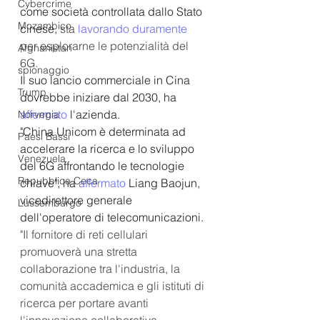
Cybercrime
come società controllata dallo Stato 
Mozambico
cinese, 
sta 
lavorando duramente
per esplorarne le potenzialità del 
Afghanistan
6G.
spionaggio
Il suo lancio commerciale in Cina 
Trump
dovrebbe iniziare dal 2030, ha 
affermato
 l'azienda.
Norvegia
"China Unicom è determinata ad 
Paesi Bassi
accelerare la ricerca e lo sviluppo 
Venezuela
del 6G affrontando le tecnologie 
Repubblica Ceca
chiave", ha
 affermato
 Liang Baojun, 
vicedirettore generale 
Lussemburgo
dell'operatore di telecomunicazioni.
"Il fornitore di reti cellulari 
promuoverà una stretta 
collaborazione tra l'industria, la 
comunità accademica e gli istituti di 
ricerca per portare avanti 