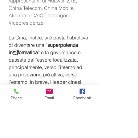
rappresentanti di Huawei, ZTE, 
China Telecom, China Mobile, 
Alibaba e CAICT detengono 
Vicepresidenze.
La Cina, inoltre, si è posta l’obiettivo 
di diventare una “
superpotenza 
informatica
” e la governance è 
passata dall’essere focalizzata, 
principalmente, verso l’interno ad 
una proiezione più attiva, verso 
l’esterno. In breve, i leader cinesi 
hanno deciso che il controllo 
dell’Internet domestico era 
Phone
Email
Facebook
necessario, ma non sufficiente, ed 
ora stanno plasmando anche 
l’Internet globale.
Per raggiungere questi obiettivi, 