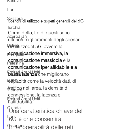
Kosovo
Iran
Svizzera
Scenari di utilizzo e aspetti generali del 6G
Turchia
Come detto, tre di questi sono 
Azerbaijan
ulteriori miglioramenti degli scenari 
Bolivia
di utilizzodel 5G, ovvero la 
comunicazione immersiva, la 
Mongolia
comunicazione massiccia
 e la 
Palestina
comunicazione iper affidabile e a 
Emirati Arabi Uniti
bassa latenza
 che migliorano 
capacità come la velocità dati, di 
NATO
traffico nell'area, la densità di 
Vietnam
connessione, la latenza e 
Emirati Arabi Uniti
l'affidabilità.
Olanda
Una caratteristica chiave del 
Iraq
6G è che consentirà 
Giappone
l'interoperabilità delle reti 