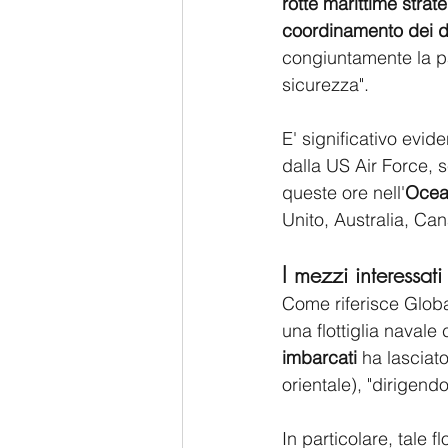
rotte marittime strat
coordinamento dei d
congiuntamente la pac
sicurezza".
E' significativo evid
dalla US Air Force, 
queste ore nell'
Ocea
Unito, Australia, C
I mezzi interessati
Come riferisce Globa
una flottiglia naval
imbarcati 
ha lasciato
orientale), "dirigend
In particolare, tale flo