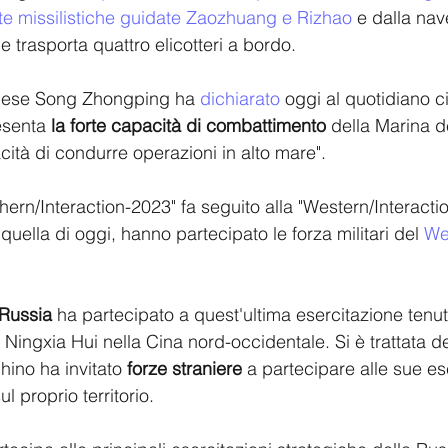
te missilistiche guidate Zaozhuang e Rizhao
 e dalla nav
e trasporta quattro elicotteri a bordo. 
cinese Song Zhongping ha 
dichiarato
 oggi al quotidiano c
senta 
la forte capacità di combattimento
 della Marina d
ità di condurre operazioni in alto mare".
hern/Interaction-2023" fa seguito alla "Western/Interacti
 quella di oggi, hanno partecipato le forza militari del
 We
Russia
 ha partecipato a quest'ultima esercitazione tenut
Ningxia Hui nella Cina nord-occidentale. Si è trattata de
hino ha invitato 
forze straniere
 a partecipare alle sue es
l proprio territorio.