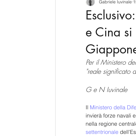
Gabriele Iuvinale
1
CyberSecurity
Information Te
Esclusivo
Francia
USA
Nuova Zel
e Cina si
Giappon
Italia
Australia
Germani
Per il Ministero de
"reale significato
Polo Nord
G e N Iuvinale
Il 
Ministero della Dif
invierà forze navali 
nella regione centr
settentrionale
 dell'E