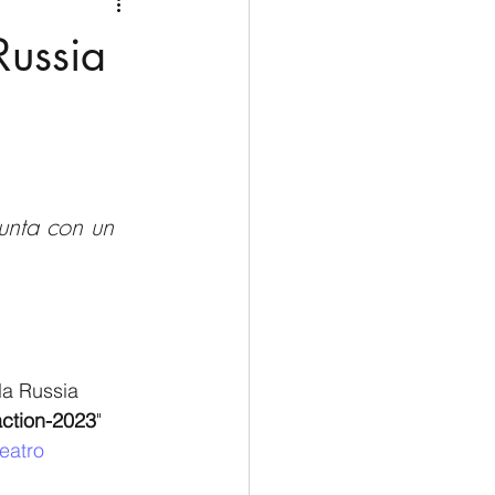
Medio Oriente
Cina
Russia
Corea del Sud
rù
Alaska
iunta con un 
la Russia 
action-2023
" 
teatro 