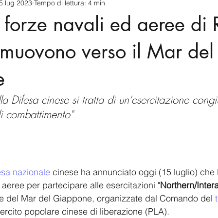
5 lug 2023
Tempo di lettura: 4 min
cnology
America-Latina e Caraibi (LAC)
Indo-Pacifico
: forze navali ed aeree di 
anda
Russia
Giappone
India
Corea del Nord
 muovono verso il Mar del
e
a
Europa
Covid-19
Taiwan
Asia centrale
Pe
lla Difesa cinese si tratta di un'esercitazione cong
 di combattimento"
esa nazionale
 cinese ha annunciato oggi (15 luglio) che 
e aeree per partecipare alle esercitazioni "
Northern/Inter
ale del Mar del Giappone, organizzate dal Comando del 
sercito popolare cinese di liberazione (PLA).