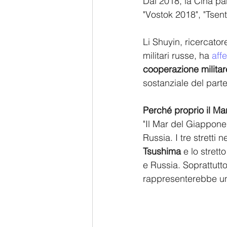
Dal 2018, la Cina par
"Vostok 2018", "Tsen
Li Shuyin, ricercator
militari russe, ha 
aff
cooperazione militare
sostanziale del part
Perché proprio il M
"Il Mar del Giappone
Russia. I tre stretti 
Tsushima
 e lo stretto
e Russia. Soprattutto
rappresenterebbe una