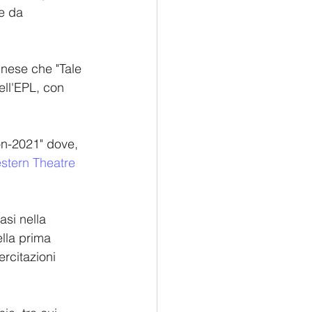
e da 
inese che "Tale 
ell'EPL, con 
on-2021" dove, 
stern Theatre 
asi nella 
lla prima 
ercitazioni 