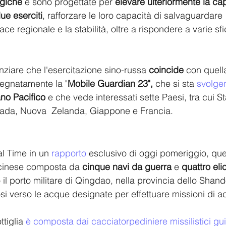
egiche
 e sono progettate per 
elevare ulteriormente la cap
ue eserciti
, rafforzare le loro capacità di salvaguardare 
e regionale e la stabilità, oltre a rispondere a varie sfi
enziare che l'esercitazione sino-russa
 coincide
 con quell
segnatamente la "
Mobile Guardian 23", 
che si sta 
svolge
no Pacifico
 e che vede interessati sette Paesi, tra cui St
anada, Nuova  Zelanda, Giappone e Francia.
l Time in un 
rapporto
 esclusivo di oggi pomeriggio, que
e cinese composta da 
cinque navi da guerra
 e 
quattro elic
 il porto militare di Qingdao, nella provincia dello Shan
osi verso le acque designate per effettuare missioni di 
ttiglia 
è composta dai cacciatorpediniere missilistici gui