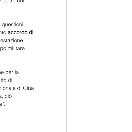
ia, tra cui 
 questioni 
nto 
accordo di 
estazione 
o militare".
e per la 
etto di 
zionale di Cina 
, ciò 
a".