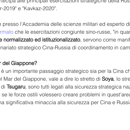
tecipa alle principali esercitazioni strategiche della Russ
tr-2019" e "Kavkaz-2020". 
e presso l'Accademia delle scienze militari ed esperto di
ermato
 che le esercitazioni congiunte sino-russe, "in qua
 normalizzato ed istituzionalizzato
, servono come manif
enariato strategico Cina-Russia di coordinamento in camp
ar del Giappone?
 è un importante passaggio strategico sia per la Cina ch
nel Mar del Giappone, vale a dire lo stretto di 
Soya
, lo str
 di
 Tsugaru
, sono tutti legati alla sicurezza strategica na
 se le forze ostili volessero creare problemi in quest'area
 significativa minaccia alla sicurezza per Cina e Russi