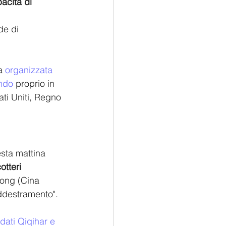
acità di 
de di 
a 
organizzata
ndo
 proprio in 
ati Uniti, Regno 
sta mattina 
otteri 
dong (Cina 
addestramento". 
dati Qiqihar e 