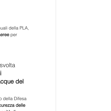
uali della PLA, 
aeree
 per 
 
svolta 
i 
acque del 
o della Difesa 
curezza delle 