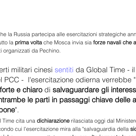
he la Russia partecipa alle esercitazioni strategiche ann
tto la 
prima volta
 che Mosca invia sia 
forze navali che 
i organizzati da Pechino.
i militari cinesi 
sentiti 
da Global Time - il
l PCC -  l'esercitazione odierna verrebbe "
forte e chiaro
 di 
salvaguardare gli interess
entrambe le parti in passaggi chiave delle 
ppone
".
l Time cita una 
dichiarazione
 rilasciata oggi dal Minister
ondo cui l'esercitazione mira alla "salvaguardia della 
si