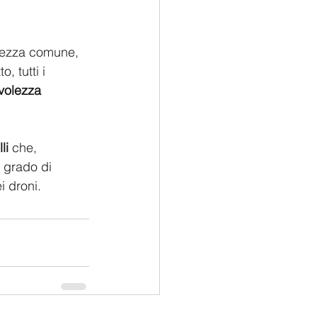
urezza comune, 
 tutti i 
olezza 
li 
che, 
n grado di 
i droni. 