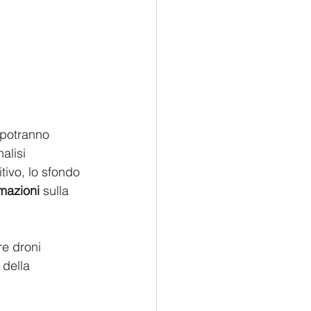
, potranno 
alisi 
tivo, lo sfondo 
mazioni 
sulla 
e droni 
della 