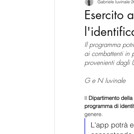
Gabriele Iuvinale
2
CyberSecurity
Information Te
Esercito 
Francia
USA
Nuova Zel
l'identif
Il programma potrà
Italia
Australia
Germani
ai combattenti in 
provenienti dagli 
Polo Nord
G e N Iuvinale
Il 
Dipartimento della 
programma di identif
genere.
L'app potrà e