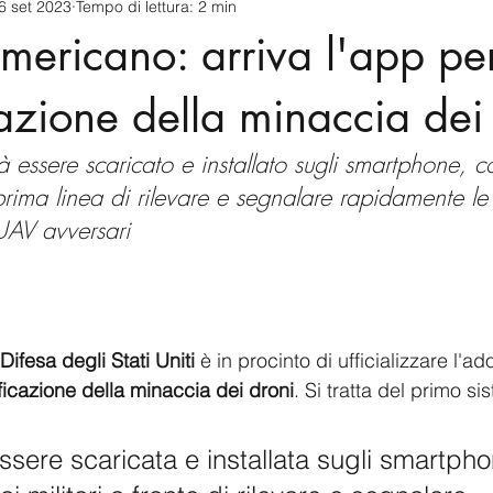
6 set 2023
Tempo di lettura: 2 min
cnology
America-Latina e Caraibi (LAC)
Indo-Pacifico
americano: arriva l'app pe
anda
Russia
Giappone
India
Corea del Nord
icazione della minaccia dei
 essere scaricato e installato sugli smartphone, 
a
Europa
Covid-19
Taiwan
Asia centrale
Pe
prima linea di rilevare e segnalare rapidamente l
UAV avversari
Difesa degli Stati Uniti
 è in procinto di ufficializzare l'a
icazione della minaccia dei droni
. Si tratta del primo si
ssere scaricata e installata sugli smartpho