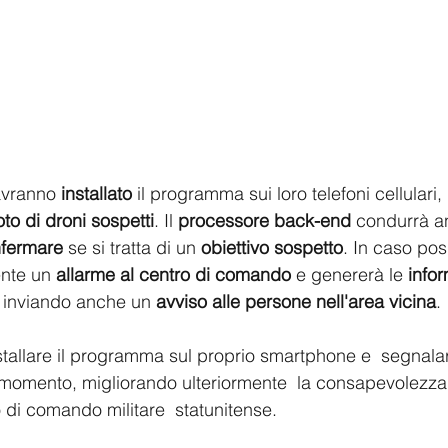
avranno
 installato
 il programma sui loro telefoni cellulari
oto di droni sospetti
. Il 
processore back-end 
condurrà an
fermare 
se si tratta di un 
obiettivo sospetto
. In caso posi
nte un 
allarme al centro di comando
 e genererà le 
infor
, inviando anche un
 avviso alle persone nell'area vicina
.
stallare il programma sul proprio smartphone e  segnalar
i momento, migliorando ulteriormente  la consapevolezza 
 di comando militare  statunitense. 