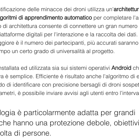
ificazione delle minacce dei droni utilizza un'
architettur
lgoritmi di apprendimento automatico
 per completare l'an
po di architettura consente di connettere un gran numero d
attaforme digitali per l'interazione e la raccolta dei dati. 
giore è il numero dei partecipanti, più accurati saranno i 
po un certo grado di universalità al progetto. 
tallata ed utilizzata sia sui sistemi operativi
 Android
 ch
va è semplice. Efficiente è risultato anche l'algoritmo di
do di identificare con precisione bersagli di droni sospett
tri, è possibile inviare avvisi agli utenti entro l'interval
ogia è particolarmente adatta per grandi 
 che hanno una protezione debole, obiettivi
olta di persone. 