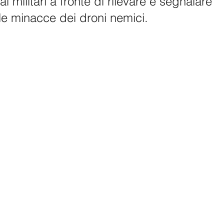
 militari a fronte di rilevare e segnalare 
e minacce dei droni nemici.