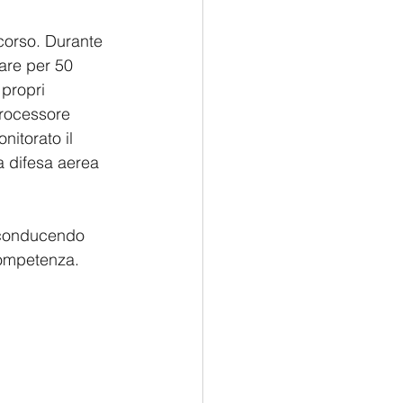
scorso. Durante 
are per 50  
 propri 
processore 
nitorato il 
a difesa aerea 
conducendo 
 competenza.