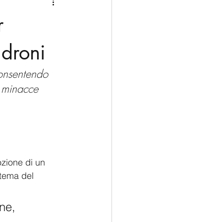
Medio Oriente
Cina
r
Corea del Sud
 droni
consentendo 
rù
Alaska
e minacce 
dozione di un 
stema del 
ne,  