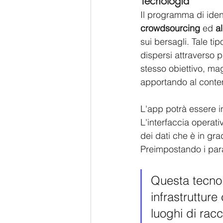
Tecnologia
Il programma di ident
crowdsourcing
 ed 
a
sui bersagli. Tale ti
dispersi attraverso pi
stesso obiettivo, mag
apportando al contem
L'app potrà essere ins
L'interfaccia operati
dei dati che è in gra
Preimpostando i parame
Questa tecnol
infrastrutture
luoghi di racc