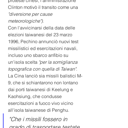
proteste cinesi, l'amministrazione 
Clinton motivò il transito come una 
"diversione per cause 
meteorologiche")
. 
Con l'avvicinarsi della data delle 
elezioni taiwanesi del 23 marzo 
1996, Pechino annunciò nuovi test 
missilistici ed esercitazioni navali, 
incluso uno sbarco anfibio su 
un'isola scelta 
"per la somiglianza 
topografica con quella di Taiwan".
La Cina lanciò sia missili balistici M-
9, che si schiantarono non lontano 
dai porti taiwanesi di Keelung e 
Kaohsiung, che condusse 
esercitazioni a fuoco vivo vicino 
all'isola taiwanese di Penghu.
"Che i missili fossero in 
grado di trasportare testate 