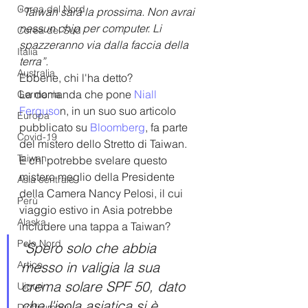
Corea del Nord
“
Taiwan sarà la prossima. Non avrai 
nessun chip per computer. Li 
Corea del Sud
spazzeranno via dalla faccia della 
Italia
terra”.
Australia
Ebbene, chi l'ha detto?
La domanda che pone 
Niall 
Germania
Ferguso
n, in un suo suo articolo 
Europa
pubblicato su 
Bloomberg
, fa parte 
Covid-19
del mistero dello Stretto di Taiwan.
Taiwan
E chi potrebbe svelare questo 
mistero meglio della Presidente 
Asia centrale
della Camera Nancy Pelosi, il cui 
Perù
viaggio estivo in Asia potrebbe 
Alaska
includere una tappa a Taiwan? 
Polo Nord
"Spero solo che abbia 
Artico
messo in valigia la sua 
crema solare SPF 50, dato 
Uiguri
che l'isola asiatica si è 
Diritti umani