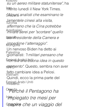
Kosovo
su un aereo militare statunitense",
 ha 
Iran
riferito lunedì il New York Times. 
"Alcuni analisti che esaminano le 
Svizzera
lamentele cinesi alla visita, 
Turchia
affermano che la Cina potrebbe 
Azerbaijan
inviare aerei per "scortare" quello 
del Presidente della Camera e 
Bolivia
impedirne l'atterraggio". 
Mongolia
Un nervoso Biden ha detto ai 
Palestina
giornalisti: 
"I militari pensano che 
Emirati Arabi Uniti
non sia una buona idea in questo 
momento"
. Questo, sembra non aver 
NATO
fatto cambiare idea a Pelosi.
Vietnam
Quindi, ecco la prima parte del 
Emirati Arabi Uniti
mistero. 
Olanda
"Perché il Pentagono ha 
Iraq
impiegato tre mesi per 
capire che un viaggio del 
Giappone