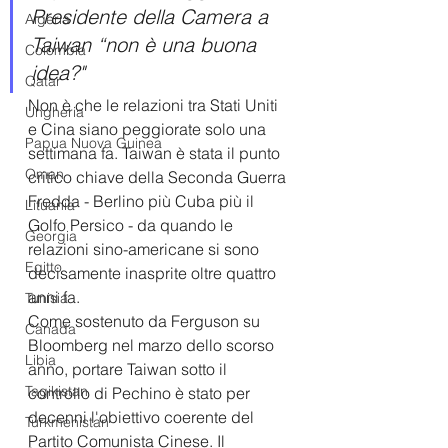
Presidente della Camera a 
Algeria
Taiwan “non è una buona 
Colombia
idea?" 
Qatar
Non è che le relazioni tra Stati Uniti 
Ungheria
e Cina siano peggiorate solo una 
Papua Nuova Guinea
settimana fa. Taiwan è stata il punto 
Oman
critico chiave della Seconda Guerra 
Fredda - Berlino più Cuba più il 
Lituania
Golfo Persico - da quando le 
Georgia
relazioni sino-americane si sono 
Egitto
decisamente inasprite oltre quattro 
anni fa.
Tunisia
Come sostenuto da Ferguson su 
Canada
Bloomberg nel marzo dello scorso 
Libia
anno, portare Taiwan sotto il 
Tagikistan
controllo di Pechino è stato per 
decenni l'obiettivo coerente del 
Turkmenistan
Partito Comunista Cinese. Il 