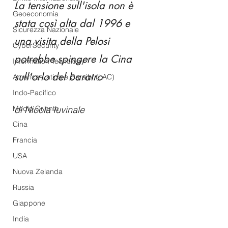
La tensione sull'isola non è 
Geoeconomia
stata così alta dal 1996 e 
Sicurezza Nazionale
una visita della Pelosi 
CyberSecurity
potrebbe spingere la Cina 
Information Tecnology
sull'orlo del baratro
America-Latina e Caraibi (LAC)
Indo-Pacifico
Medio Oriente
di Nicola Iuvinale
Cina
Francia
USA
Nuova Zelanda
Russia
Giappone
India