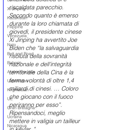
riscaldata parecchio. 
Xi Jinping
Secondo quanto è emerso 
Kazakistan
durante la loro chiamata di 
Filippine
giovedì, il presidente cinese 
Venezuela
Xi Jinping ha avvertito Joe 
Nato
Biden che “la salvaguardia 
Belt and Road
risoluta della sovranità 
Bahrein
nazionale e dell'integrità 
territoriale della Cina è la 
Arabia Saudita
ferma volontà di oltre 1,4 
Uzbekistan
miliardi di cinesi. … Coloro 
Kirghizistan
che giocano con il fuoco 
UE
periranno per esso”. 
Gran Bretagna
Ripensandoci, meglio 
Ucraina
mettere in valigia un tailleur 
Nicaragua
in kevlar..".