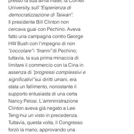
presso la sua alma mater, la Cornell 
University, sull'
"Esperienza di 
democratizzazione di Taiwan".
Il presidente Bill Clinton non 
cercava guai con Pechino. Aveva 
fatto una campagna contro George 
HW Bush con l'impegno di non 
"coccolare"
 i 
"tiranni" 
di Pechino; 
tuttavia, la sua prima minaccia di 
limitare il commercio con la Cina in 
assenza di
 "progressi complessivi e 
significativi"
 sui diritti umani, era 
stata un fallimento, nonostante il 
supporto entusiasta di una certa 
Nancy Pelosi. L'amministrazione 
Clinton aveva già negato a Lee 
Teng-hui un visto in precedenza. 
Tuttavia, questa volta, il Congresso 
forzò la mano, approvando una 