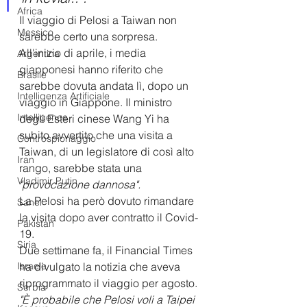
Africa
Il viaggio di Pelosi a Taiwan non 
Messico
sarebbe certo una sorpresa. 
All'inizio di aprile, i media 
Argentina
giapponesi hanno riferito che 
Brasile
sarebbe dovuta andata lì, dopo un 
Intelligenza Artificiale
viaggio in Giappone. Il ministro 
Intelligence
degli Esteri cinese Wang Yi ha 
subito avvertito che una visita a 
Controspionaggio
Taiwan, di un legislatore di così alto 
Iran
rango, sarebbe stata una 
Vladimir Putin
"provocazione dannosa". 
La Pelosi ha però dovuto rimandare 
Sahel
la visita dopo aver contratto il Covid-
Pakistan
19. 
Siria
Due settimane fa, il Financial Times 
Israele
ha divulgato la notizia che aveva 
riprogrammato il viaggio per agosto.
Serbia
"È probabile che Pelosi voli a Taipei 