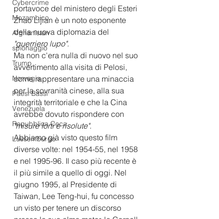
Cybercrime
portavoce del ministero degli Esteri 
Mozambico
Zhao Lijian è un noto esponente 
della nuova diplomazia del 
Afghanistan
"guerriero lupo".
spionaggio
Ma non c'era nulla di nuovo nel suo 
Trump
avvertimento alla visita di Pelosi, 
Norvegia
come rappresentare una minaccia 
per la sovranità cinese, alla sua 
Paesi Bassi
integrità territoriale e che la Cina 
Venezuela
avrebbe dovuto rispondere con 
Repubblica Ceca
"misure forti e risolute".
Abbiamo già visto questo film 
Lussemburgo
diverse volte: nel 1954-55, nel 1958 
e nel 1995-96. Il caso più recente è 
il più simile a quello di oggi. Nel 
giugno 1995, al Presidente di 
Taiwan, Lee Teng-hui, fu concesso 
un visto per tenere un discorso 