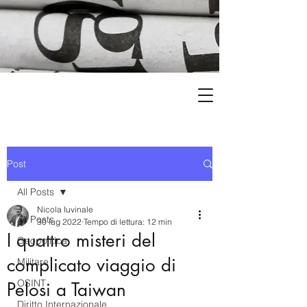
Post
All Posts
Nicola Iuvinale
All Posts
30 lug 2022
Tempo di lettura: 12 min
I quattro misteri del
Geopolitica
complicato viaggio di
Militare
OSINT
Pelosi a Taiwan
Diritto Internazionale