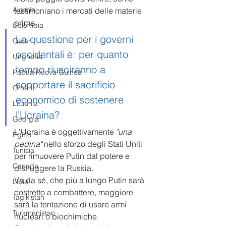
Algeria
testimoniano i mercati delle materie 
prime.
Colombia
La questione per i governi 
Qatar
occidentali è: per quanto 
Ungheria
tempo riusciranno a 
Papua Nuova Guinea
sopportare il sacrificio 
Oman
economico di sostenere 
Lituania
l'Ucraina?
Georgia
L'Ucraina è oggettivamente 
"una 
Egitto
pedina"
 nello sforzo degli Stati Uniti 
Tunisia
per rimuovere Putin dal potere e 
Canada
distruggere la Russia. 
Va da sé, che più a lungo Putin sarà 
Libia
costretto a combattere, maggiore 
Tagikistan
sarà la tentazione di usare armi 
Turkmenistan
nucleari o biochimiche.