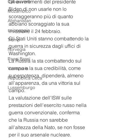
Gli avvertimenti del presidente 
Cybercrime
Biden di non usarle non lo 
Mozambico
scoraggeranno più di quanto 
Afghanistan
abbiano scoraggiato la sua 
spionaggio
invasione il 24 febbraio.
Gli Stati Uniti stanno combattendo la 
Trump
guerra in sicurezza dagli uffici di 
Norvegia
Washington. 
Paesi Bassi
La Russia la sta combattendo sul 
campo e la sua credibilità, come 
Venezuela
superpotenza, dipenderà, almeno 
Repubblica Ceca
all'apparenza, da una vittoria sul 
Lussemburgo
campo.
La valutazione dell'ISW sulle 
prestazioni dell'esercito russo nella 
guerra convenzionale, conferma 
che la Russia non sarebbe 
all'altezza della Nato, se non fosse 
per il suo arsenale nucleare. 