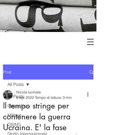
Post
All Posts
Nicola Iuvinale
All Posts
6 apr 2022
Tempo di lettura: 3 min
Il tempo stringe per
Geopolitica
contenere la guerra
Militare
OSINT
Ucraina. E' la fase
Diritto Internazionale