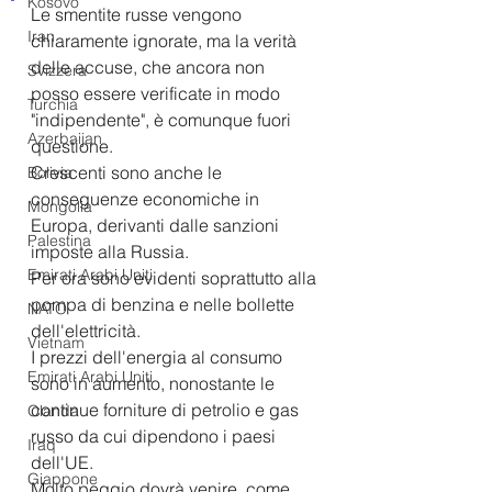
Kosovo
Le smentite russe vengono 
Iran
chiaramente ignorate, ma la verità 
delle accuse, che ancora non 
Svizzera
posso essere verificate in modo 
Turchia
"indipendente", è comunque fuori 
Azerbaijan
questione.
Crescenti sono anche le 
Bolivia
conseguenze economiche in 
Mongolia
Europa, derivanti dalle sanzioni 
Palestina
imposte alla Russia. 
Emirati Arabi Uniti
Per ora sono evidenti soprattutto alla 
pompa di benzina e nelle bollette 
NATO
dell'elettricità. 
Vietnam
I prezzi dell'energia al consumo 
Emirati Arabi Uniti
sono in aumento, nonostante le 
continue forniture di petrolio e gas 
Olanda
russo da cui dipendono i paesi 
Iraq
dell'UE. 
Giappone
Molto peggio dovrà venire, come 