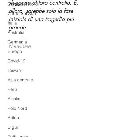
sfuggono al loro controllo. E, 
Corea del Nord
allora, sarebbe solo la fase 
Corea del Sud
iniziale di una tragedia più 
Italia
grande
Australia
Germania
N Iuvinale
Europa
Covid-19
Taiwan
Asia centrale
Perù
Alaska
Polo Nord
Artico
Uiguri
Diritti umani