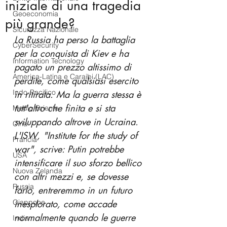
iniziale di una tragedia
Geoeconomia
più grande?
Sicurezza Nazionale
La Russia ha perso la battaglia 
CyberSecurity
per la conquista di Kiev e ha 
Information Tecnology
pagato un prezzo altissimo di 
America-Latina e Caraibi (LAC)
perdite, come qualsiasi esercito 
Indo-Pacifico
in ritirata. Ma la guerra stessa è 
tutt'altro che finita e si sta 
Medio Oriente
sviluppando altrove in Ucraina. 
Cina
L'ISW, "Institute for the study of 
Francia
war", scrive: Putin potrebbe 
USA
intensificare il suo sforzo bellico 
Nuova Zelanda
con altri mezzi e, se dovesse 
Russia
farlo, entreremmo in un futuro 
Giappone
inesplorato, come accade 
normalmente quando le guerre 
India