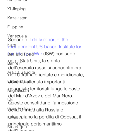
Xi Jinping
Kazakistan
Filippine
Venezuela
Secondo il 
daily report of the 
Nato
independent US-based Institute for 
the Study of War 
(ISW) con sede 
Belt and Road
negli Stati Uniti, la spinta 
Bahrein
dell'esercito russo si concentra ora 
Arabia Saudita
nell'Ucraina orientale e meridionale, 
dove ha ottenuto importanti 
Uzbekistan
conquiste territoriali lungo le coste 
Kirghizistan
del Mar d'Azov e del Mar Nero. 
UE
Queste consolidano l'annessione 
Gran Bretagna
della Crimea alla Russia e 
minacciano la perdita di Odessa, il 
Ucraina
principale porto marittimo 
Nicaragua
dell'Ucraina.