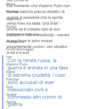
Africa
Dal momento che Vladimir Putin non 
ha mai stabilito precisi obiettivi di 
Messico
guerra, è possibile che la spinta 
Argentina
verso Kiev sia stata 
"una finta"
 – 
Brasile
anche se è costata caro al suo 
Intelligenza Artificiale
esercito in vite e credibilità – mentre 
le sue forze si sono mosse 
Intelligence
pesantemente contro i veri obiettivi 
Controspionaggio
a est e a sud.
Iran
Con la ritirata russa, la 
Vladimir Putin
guerra è entrata in una fase 
Sahel
di estrema crudeltà: i russi 
Pakistan
sono accusati di aver 
Siria
massacrato civili e 
Israele
commesso altri crimini di 
Serbia
guerra.