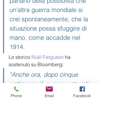
parlano della possibilità che 
un'altra guerra mondiale si 
crei spontaneamente, che la 
situazione possa sfuggire di 
mano, come accadde nel 
1914.
Lo storico 
Niall Ferguson
 ha 
sostenuto su Bloomberg: 
"Anche ora, dopo cinque 
settimane di guerra, notevoli 
per l'eroico successo dei 
Phone
Email
Facebook
difensori ucraini contro gli 
invasori russi, non riesco 
ancora a liberarmi della 
sgradevole sensazione che 