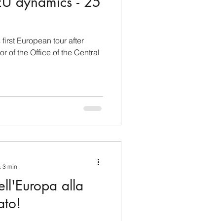
EU dynamics - 25
first European tour after
r of the Office of the Central
: 3 min
ell'Europa alla
ato!