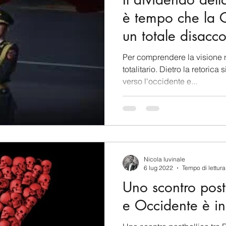
è tempo che la C
un totale disac
Per comprendere la visione n
totalitario. Dietro la retoric
verso l'occidente e...
Nicola Iuvinale
6 lug 2022
Tempo di lettura
Uno scontro postb
e Occidente è in