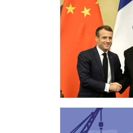
Sicurezza Nazionale
Cy
Indo-Pacifico
Medio Ori
Giappone
India
Co
Europa
Covid-19
T