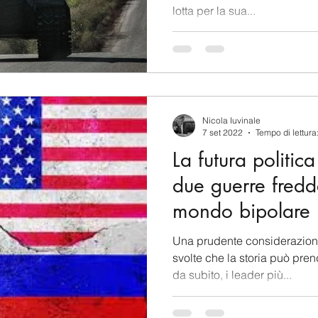
lotta per la sua...
Nicola Iuvinale
7 set 2022
Tempo di lettura
La futura politic
due guerre fredd
mondo bipolare 
Una prudente considerazione
svolte che la storia può pre
da subito, i leader più...