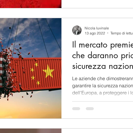
Nicola Iuvinale
13 ago 2022
Tempo di lettu
Il mercato premi
che daranno prio
sicurezza nazion
Empowerment e
Le aziende che dimostreran
garantire la sicurezza naziona
dell'Europa, a proteggere i lo