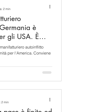
a: 2 min
tturiero
la Germania è
er gli USA. È
manifatturiero autoinflitto
nità per l'America. Conviene
: 2 min
a pace è finito ed