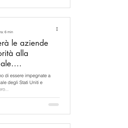
ra: 6 min
erà le aziende
rità alla
ale.
conomico
no di essere impegnate a
le degli Stati Uniti e
ro...