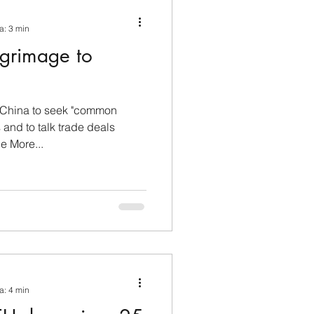
ina e Caraibi (LAC)
a: 3 min
lgrimage to
a
Russia
 China to seek "common
Germania
 and to talk trade deals
e More...
Nord
a: 4 min