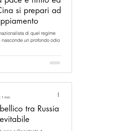
ina si prepari ad
coppiamento
azionalista di quel regime
a si nasconde un profondo odio
: 1 min
ellico tra Russia
evitabile