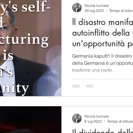
Nicola Iuvinale
29 lug 2022
Tempo di lettur
ll disastro manifa
autoinflitto del
un'opportunità p
capitalismo.
Germania kaputt!! ll disastro 
della Germania è un'opportu
trasferire una parte...
Nicola Iuvinale
6 lug 2022
Tempo di lettura
Il dividendo dell