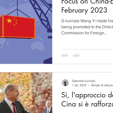
Focus on China-
February 2023
G Iuvinale Wang Yi made his 
being promoted to the Directo
Commission for Foreign...
Gabriele Iuvinale
1 dic 2022
Tempo di lettura
Sì, l'approccio d
Cina si è rafforz