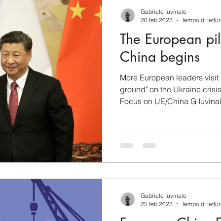
berSecurity
Information Tecnology
America-Lat
Gabriele Iuvinale
26 feb 2023
Tempo di lettur
The European pi
ente
Cina
Francia
USA
Nuova Zeland
China begins
More European leaders visit
rea del Nord
Corea del Sud
Italia
Australia
ground" on the Ukraine crisis
Focus on UE/China G Iuvinal
aiwan
Asia centrale
Perù
Alaska
Polo 
Gabriele Iuvinale
25 feb 2023
Tempo di lettur