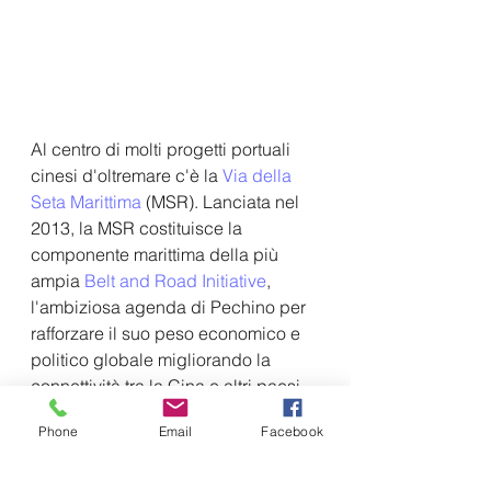
Al centro di molti progetti portuali 
cinesi d'oltremare c'è la 
Via della 
Seta Marittima
 (MSR). Lanciata nel 
2013, la MSR costituisce la 
componente marittima della più 
ampia 
Belt and Road Initiative
, 
l'ambiziosa agenda di Pechino per 
rafforzare il suo peso economico e 
politico globale migliorando la 
connettività tra la Cina e altri paesi.
A partire dal 2020, la Belt 
Phone
Email
Facebook
and Road Initiative cinese 
comprende 138 paesi con 