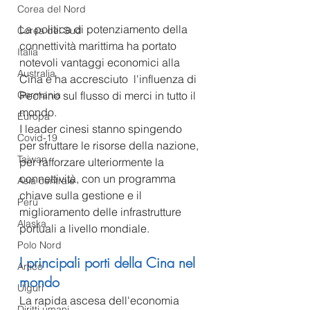
Corea del Nord
La politica di potenziamento della 
Corea del Sud
connettività marittima ha portato 
Italia
notevoli vantaggi economici alla 
Australia
Cina e ha accresciuto  l'influenza di 
Pechino sul flusso di merci in tutto il 
Germania
mondo.
Europa
I leader cinesi stanno spingendo 
Covid-19
per sfruttare le risorse della nazione, 
Taiwan
per rafforzare ulteriormente la 
connettività, con un programma 
Asia centrale
chiave sulla gestione e il 
Perù
miglioramento delle infrastrutture 
Alaska
portuali a livello mondiale.
Polo Nord
I principali porti della Cina nel 
Artico
mondo
Uiguri
La rapida ascesa dell'economia 
Diritti umani