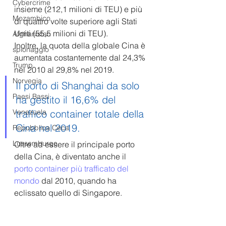
Cybercrime
insieme (212,1 milioni di TEU) e più 
Mozambico
di quattro volte superiore agli Stati 
Uniti (55,5 milioni di TEU). 
Afghanistan
Inoltre, la quota della globale Cina è 
spionaggio
aumentata costantemente dal 24,3% 
Trump
nel 2010 al 29,8% nel 2019.
Norvegia
Il porto di Shanghai da solo 
Paesi Bassi
ha gestito il 
16,6%
 del 
traffico container totale della 
Venezuela
Cina nel 2019. 
Repubblica Ceca
Lussemburgo
Oltre ad essere il principale porto 
della Cina, è diventato anche il 
porto container più trafficato del 
mondo
 dal 2010, quando ha 
eclissato quello di Singapore. 