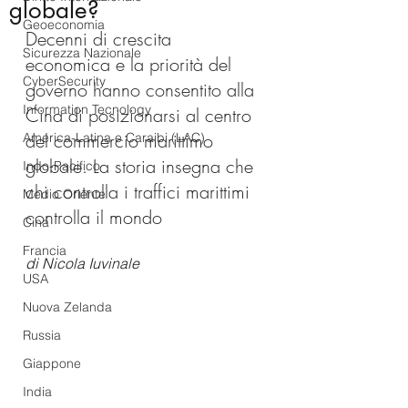
globale?
Geoeconomia
Decenni di crescita 
Sicurezza Nazionale
economica e la priorità del 
CyberSecurity
governo hanno consentito alla 
Information Tecnology
Cina di posizionarsi al centro 
del commercio marittimo 
America-Latina e Caraibi (LAC)
globale. La storia insegna che 
Indo-Pacifico
chi controlla i traffici marittimi 
Medio Oriente
controlla il mondo
Cina
Francia
di Nicola Iuvinale
USA
Nuova Zelanda
Russia
Giappone
India