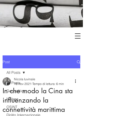
Post
All Posts
Nicola Iuvinale
All Posts
16 nov 2021
Tempo di lettura: 6 min
In che modo la Cina sta
Geopolitica
influenzando la
Militare
OSINT
connettività marittima
Diritto Internazionale