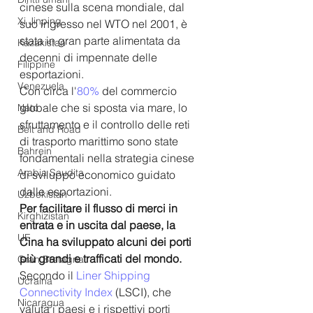
cinese sulla scena mondiale, dal 
Xi Jinping
suo ingresso nel WTO nel 2001, è 
stata in gran parte alimentata da 
Kazakistan
decenni di impennate delle 
Filippine
esportazioni. 
Venezuela
Con circa l'
80%
 del commercio 
globale che si sposta via mare, lo 
Nato
sfruttamento e il controllo delle reti 
Belt and Road
di trasporto marittimo sono state 
Bahrein
fondamentali nella strategia cinese 
Arabia Saudita
di sviluppo economico guidato 
dalle esportazioni.
Uzbekistan
Per facilitare il flusso di merci in 
Kirghizistan
entrata e in uscita dal paese, la 
UE
Cina ha sviluppato alcuni dei porti 
più grandi e trafficati del mondo.
Gran Bretagna
Secondo il 
Liner Shipping 
Ucraina
Connectivity Index
 (LSCI), che 
Nicaragua
valuta i paesi e i rispettivi porti 