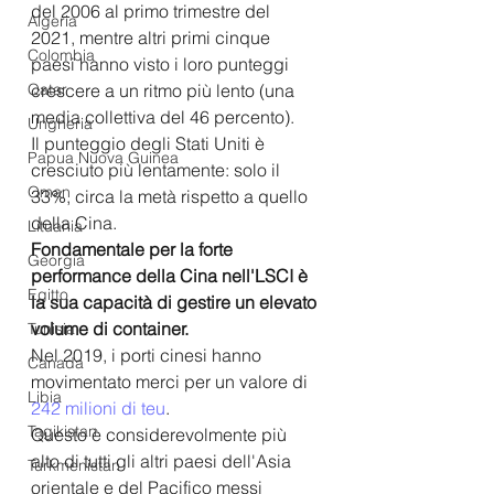
del 2006 al primo trimestre del 
Algeria
2021, mentre altri primi cinque 
Colombia
paesi hanno visto i loro punteggi 
crescere a un ritmo più lento (una 
Qatar
media collettiva del 46 percento).
Ungheria
Il punteggio degli Stati Uniti è 
Papua Nuova Guinea
cresciuto più lentamente: solo il 
Oman
33%, circa la metà rispetto a quello 
della Cina.
Lituania
Fondamentale per la forte 
Georgia
performance della Cina nell'LSCI è 
Egitto
la sua capacità di gestire un elevato 
volume di container.
Tunisia
Nel 2019, i porti cinesi hanno 
Canada
movimentato merci per un valore di 
Libia
242 milioni di teu
.
Tagikistan
Questo è considerevolmente più 
alto di tutti gli altri paesi dell'Asia 
Turkmenistan
orientale e del Pacifico messi 