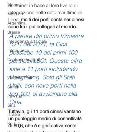
Africa
container in base al loro livello di 
integrazione nelle rotte marittime di 
Messico
linea, 
molti dei porti container cinesi 
Argentina
sono tra i più collegati al mondo.
Brasile
A partire dal primo trimestre 
Intelligenza Artificiale
(Q1) del 2021, la Cina 
Intelligence
possiede 10 dei primi 100 
porti dell'LSCI. Questa cifra 
Controspionaggio
sale a 11 porti includendo 
Iran
Hong Kong. Solo gli Stati 
Vladimir Putin
Uniti, con nove porti nella 
Sahel
top 100, si avvicinano alla 
Pakistan
Cina.
Siria
Tuttavia, gli 11 porti cinesi vantano 
Israele
un punteggio medio di connettività 
Serbia
di 60,6, che è significativamente 