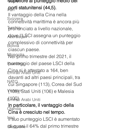
superiore al punteggio medio dei 
Kosovo
porti statunitensi (44,5). 
Iran
Il vantaggio della Cina nella 
Svizzera
connettività marittima è ancora più 
Turchia
pronunciato a livello nazionale, 
dove l'LSCI assegna un punteggio 
Azerbaijan
complessivo di connettività per 
Bolivia
ciascun paese.
Mongolia
Nel primo trimestre del 2021, il 
punteggio del paese LSCI della 
Palestina
Cina si è attestato a 164, ben 
Emirati Arabi Uniti
davanti ad altri paesi principali, tra 
NATO
cui Singapore (113), Corea del Sud 
Vietnam
(108), Stati Uniti (106) e Malesia 
(100).
Emirati Arabi Uniti
In particolare, il vantaggio della 
Olanda
Cina è cresciuto nel tempo.
Iraq
Il suo punteggio LSCI è aumentato 
di quasi il 64% dal primo trimestre 
Giappone