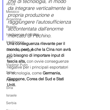
che di tecnologia, in modo 
Africa
da integrare verticalmente la 
Messico
propria produzione e 
Argentina
raggiungere l'autosufficienza 
Brasile
accontentata dall'enorme 
Intelligenza Artificiale
mercato di Pechino.
Intelligence
Una conseguenza rilevante per il 
mondo, però, è che la Cina non avrà 
Controspionaggio
più bisogno di importare input di 
Iran
fascia alta,
 con ovvie conseguenze 
Vladimir Putin
negative per i principali esportatori 
Sahel
di tecnologia, come 
Germania, 
Giappone, Corea del Sud e Stati 
Pakistan
Uniti.
Siria
Israele
Serbia