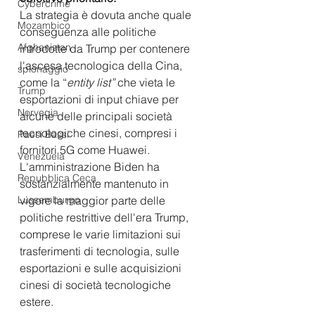
Cybercrime
La strategia è dovuta anche quale 
Mozambico
conseguenza alle politiche 
Afghanistan
introdotte da Trump per contenere 
l'ascesa tecnologica della Cina, 
spionaggio
come la “
entity list”
 che vieta le 
Trump
esportazioni di input chiave per 
Norvegia
alcune delle principali società 
tecnologiche cinesi, compresi i 
Paesi Bassi
fornitori 5G come Huawei.
Venezuela
L'amministrazione Biden ha 
Repubblica Ceca
sostanzialmente mantenuto in 
vigore la maggior parte delle 
Lussemburgo
politiche restrittive dell'era Trump, 
comprese le varie limitazioni sui 
trasferimenti di tecnologia, sulle 
esportazioni e sulle acquisizioni 
cinesi di società tecnologiche 
estere. 