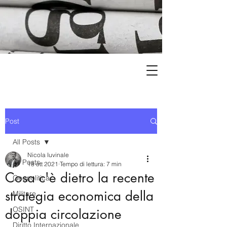
Post
All Posts
Nicola Iuvinale
All Posts
18 ott 2021
Tempo di lettura: 7 min
Cosa c'è dietro la recente
Geopolitica
strategia economica della
Militare
OSINT
doppia circolazione
Diritto Internazionale