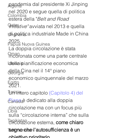
pandemia dal presidente Xi Jinping 
Algeria
nel 2020 e segue quella di politica 
Colombia
estera della "
Belt and Road 
Qatar
Initiative"
 avviata nel 2013 e quella 
di politica industriale Made in China 
Ungheria
2025.
Papua Nuova Guinea
La doppia circolazione è stata 
Oman
incoronata come una parte centrale 
della pianificazione economica 
Lituania
della Cina nel il 14° piano 
Georgia
economico quinquennale del marzo 
Egitto
2021.
Tunisia
U
n intero capitolo 
(Capitolo 4) del 
Piano
è dedicato alla doppia 
Canada
circolazione ma con un focus più 
Libia
sulla “circolazione interna” che sulla 
Tagikistan
circolazione esterna, 
come chiaro 
segno che l'autosufficienza è un 
Turkmenistan
obiettivo prioritario. 