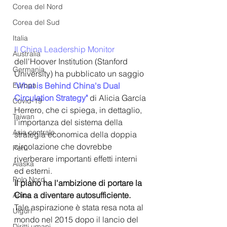
Corea del Nord
Corea del Sud
Italia
Il China Leadership Monitor
Australia
dell'Hoover Institution (Stanford 
Germania
University) ha pubblicato un saggio
"
What is Behind China's Dual 
Europa
Circulation Strategy"
di
Alicia García 
Covid-19
Herrero, che ci spiega, in dettaglio, 
Taiwan
l'importanza del sistema della 
Asia centrale
strategia economica della doppia 
circolazione che dovrebbe 
Perù
riverberare importanti effetti interni 
Alaska
ed esterni.
Polo Nord
Il piano ha l'ambizione di portare la 
Cina a diventare autosufficiente.
Artico
Tale aspirazione è stata resa nota al 
Uiguri
mondo nel 2015 dopo il lancio del 
Diritti umani