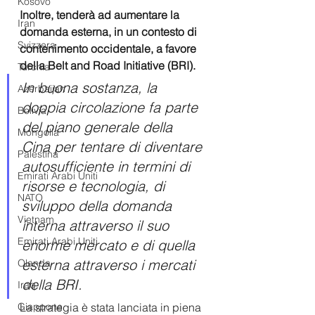
Kosovo
Inoltre, tenderà ad aumentare la 
Iran
domanda esterna, in un contesto di 
Svizzera
contenimento occidentale, a favore 
della Belt and Road Initiative (BRI).
Turchia
In buona sostanza, la 
Azerbaijan
doppia circolazione fa parte 
Bolivia
del piano generale della 
Mongolia
Cina per tentare di diventare 
Palestina
autosufficiente in termini di 
Emirati Arabi Uniti
risorse e tecnologia, di 
NATO
sviluppo della domanda 
Vietnam
interna attraverso il suo 
Emirati Arabi Uniti
enorme mercato e di quella 
esterna attraverso i mercati 
Olanda
della BRI. 
Iraq
La strategia è stata lanciata in piena 
Giappone