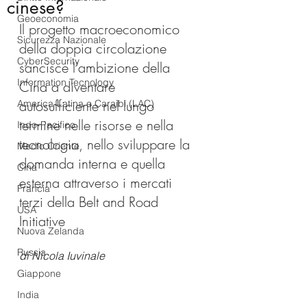
cinese?
Geoeconomia
Il progetto macroeconomico 
Sicurezza Nazionale
della doppia circolazione 
CyberSecurity
sancisce l'ambizione della 
Information Tecnology
Cina a diventare 
autosufficiente nel lungo 
America-Latina e Caraibi (LAC)
termine nelle risorse e nella 
Indo-Pacifico
tecnologia, nello sviluppare la 
Medio Oriente
domanda interna e quella 
Cina
esterna attraverso i mercati 
Francia
terzi della 
Belt and Road 
USA
Initiative 
Nuova Zelanda
Russia
di Nicola Iuvinale
Giappone
India