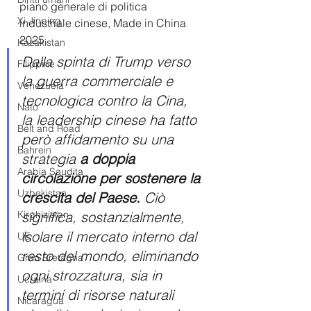
piano generale di politica 
Xi Jinping
industriale cinese, Made in China 
2025.
Kazakistan
Dalla spinta di Trump verso 
Filippine
la guerra commerciale e 
Venezuela
tecnologica contro la Cina, 
Nato
la leadership cinese ha fatto 
Belt and Road
però affidamento su una 
Bahrein
strategia
 a doppia 
Arabia Saudita
circolazione per sostenere la 
Uzbekistan
crescita del Paese.
 Ciò 
significa, sostanzialmente, 
Kirghizistan
isolare il mercato interno dal 
UE
resto del mondo, eliminando 
Gran Bretagna
ogni strozzatura, sia in 
Ucraina
termini di risorse naturali 
Nicaragua