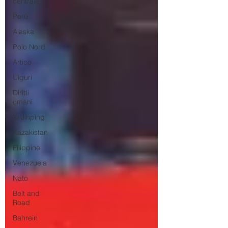
centrale
Perù
Alaska
Polo Nord
Artico
Uiguri
Diritti
umani
Xi Jinping
Kazakistan
Filippine
Venezuela
Nato
Belt and
Road
Bahrein