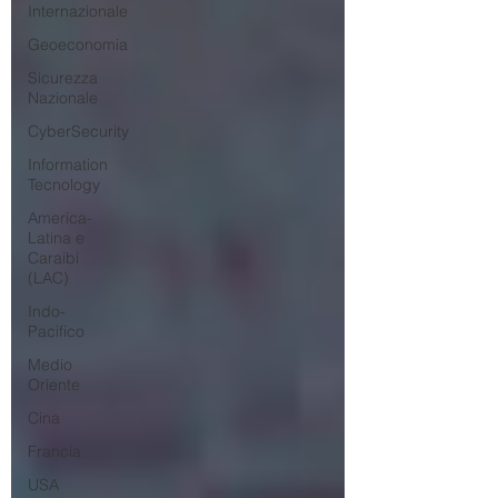
Internazionale
Geoeconomia
Sicurezza
Nazionale
CyberSecurity
Information
Tecnology
America-
Latina e
Caraibi
(LAC)
Indo-
Pacifico
Medio
Oriente
Cina
Francia
USA