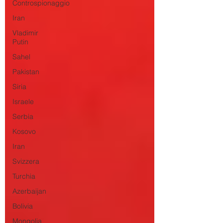
Controspionaggio
Iran
Vladimir
Putin
Sahel
Pakistan
Siria
Israele
Serbia
Kosovo
Iran
Svizzera
Turchia
Azerbaijan
Bolivia
Mongolia