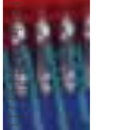
Guinea
Oman
Lituania
Georgia
Egitto
Tunisia
Canada
Libia
Tagikistan
Turkmenistan
Cybercrime
Mozambico
Afghanistan
spionaggio
Trump