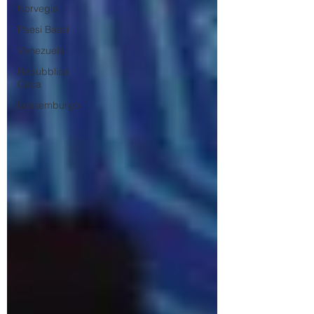
Norvegia
Paesi Bassi
Venezuela
Repubblica
Ceca
Lussemburgo