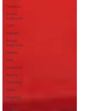
Palestina
Emirati
Arabi Uniti
NATO
Vietnam
Emirati
Arabi Uniti
Olanda
Iraq
Giappone
Algeria
Colombia
Qatar
Ungheria
Papua
Nuova