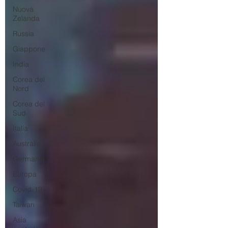
Nuova
Zelanda
Russia
Giappone
India
Corea del
Nord
Corea del
Sud
Italia
Australia
Germania
Europa
Covid-19
Taiwan
Asia