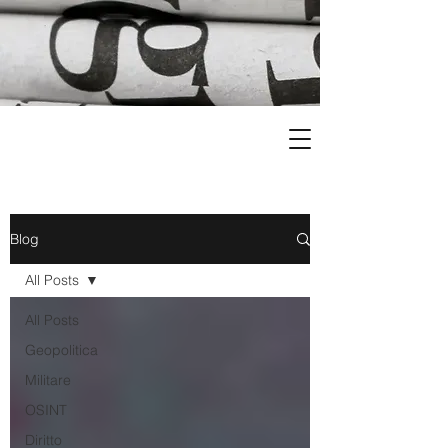
Blog
All Posts
All Posts
Geopolitica
Militare
OSINT
Diritto