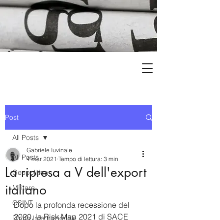
Post
All Posts
Gabriele Iuvinale
All Posts
4 mar 2021
Tempo di lettura: 3 min
La ripresa a V dell'export
Geopolitica
italiano
Militare
OSINT
Dopo la profonda recessione del 
2020, la Risk Map 2021 di SACE 
Diritto Internazionale