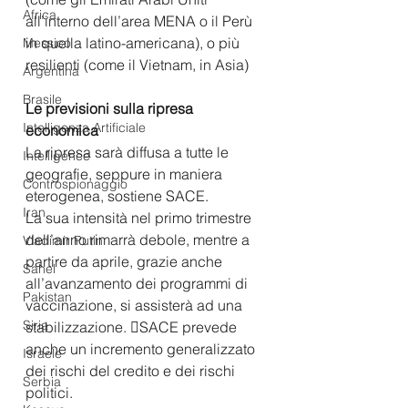
Africa
all’interno dell’area MENA o il Perù 
in quella latino-americana), o più 
Messico
resilienti (come il Vietnam, in Asia)
Argentina
Brasile
Le previsioni sulla ripresa 
Intelligenza Artificiale
economica
La ripresa sarà diffusa a tutte le 
Intelligence
geografie, seppure in maniera 
Controspionaggio
eterogenea, sostiene SACE.
Iran
La sua intensità nel primo trimestre 
dell’anno rimarrà debole, mentre a 
Vladimir Putin
partire da aprile, grazie anche 
Sahel
all’avanzamento dei programmi di 
Pakistan
vaccinazione, si assisterà ad una 
Siria
stabilizzazione. SACE prevede 
anche un incremento generalizzato 
Israele
dei rischi del credito e dei rischi 
Serbia
politici.