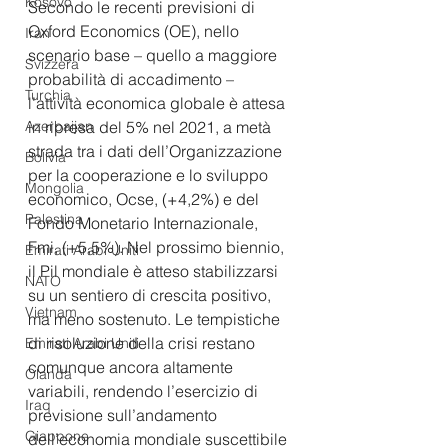
Kosovo
Secondo le recenti previsioni di 
Oxford Economics (OE), nello 
Iran
scenario base – quello a maggiore 
Svizzera
probabilità di accadimento – 
Turchia
l’attività economica globale è attesa 
Azerbaijan
in ripresa del 5% nel 2021, a metà 
strada tra i dati dell’Organizzazione 
Bolivia
per la cooperazione e lo sviluppo 
Mongolia
economico, Ocse, (+4,2%) e del 
Palestina
Fondo Monetario Internazionale, 
Fmi, (+5,5%). Nel prossimo biennio, 
Emirati Arabi Uniti
il Pil mondiale è atteso stabilizzarsi 
NATO
su un sentiero di crescita positivo, 
Vietnam
ma meno sostenuto. Le tempistiche 
di risoluzione della crisi restano 
Emirati Arabi Uniti
comunque ancora altamente 
Olanda
variabili, rendendo l’esercizio di 
Iraq
previsione sull’andamento 
Giappone
dell’economia mondiale suscettibile 