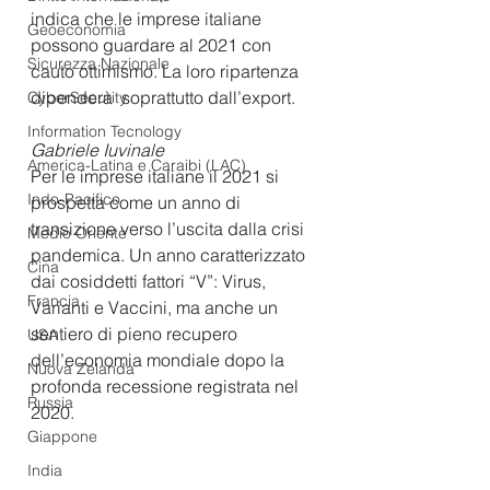
indica che le imprese italiane 
Geoeconomia
possono guardare al 2021 con 
Sicurezza Nazionale
cauto ottimismo. La loro ripartenza 
dipenderà  soprattutto dall’export.
CyberSecurity
Information Tecnology
Gabriele Iuvinale
America-Latina e Caraibi (LAC)
Per le imprese italiane il 2021 si 
Indo-Pacifico
prospetta come un anno di 
transizione verso l’uscita dalla crisi 
Medio Oriente
pandemica. Un anno caratterizzato 
Cina
dai cosiddetti fattori “V”: Virus, 
Francia
Varianti e Vaccini, ma anche un 
sentiero di pieno recupero 
USA
dell’economia mondiale dopo la 
Nuova Zelanda
profonda recessione registrata nel 
Russia
2020. 
Giappone
India