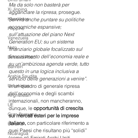
Ma da solo non basterà per 
Xi Jinping
agganciare la ripresa,
 prosegue. 
Kazakistan
Servirà anche puntare su politiche 
economiche espansive; 
Filippine
sull’attuazione del piano Next 
Venezuela
Generation EU; su un sistema 
Nato
finanziario globale focalizzato sul 
finanziamento dell’economia reale e 
Belt and Road
su un’ambiziosa agenda verde, tutto 
Bahrein
questo in una logica inclusiva a 
Arabia Saudita
servizio delle generazioni a venire”.
Uzbekistan
In un quadro di generale ripresa 
dell’economia e degli scambi 
Kirghizistan
internazionali, non mancheranno, 
UE
dunque, le 
opportunità di crescita 
Gran Bretagna
sui mercati esteri per le imprese 
italiane, 
con particolare riferimento a 
Ucraina
quei Paesi che risultano più “solidi” 
Nicaragua
(come gli Emirati Arabi Uniti 