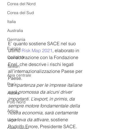
Corea del Nord
Corea del Sud
Italia
Australia
Germania
E' quanto sostiene SACE nel suo 
Europa
ultimo
Risk Map 2021
, elaborato in 
collaborazione con la Fondazione 
Covid-19
Enel, che descrive i rischi legati 
Taiwan
all’internazionalizzazione Paese per 
Asia centrale
Paese.
Perù
La ripartenza per le imprese italiane 
sarà promossa da alcuni driver 
Alaska
importanti. L’export, in primis, da 
Polo Nord
sempre motore fondamentale della 
Artico
nostra economia, sarà certamente 
una leva da attivare,
 sostiene 
Uiguri
Rodolfo Errore, Presidente SACE.
Diritti umani