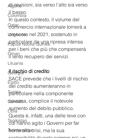
di revisioni, sia verso l’alto sia verso 
Algeria
il basso. 
Colombia
In questo contesto, il volume del 
Qatar
commercio internazionale tornerà a 
crescere nel 2021, sostenuto in 
Ungheria
particolare da una ripresa intensa 
Papua Nuova Guinea
per i beni che più che compenserà 
Oman
il lento recupero dei servizi. 
Lituania
Il rischio di credito
Georgia
SACE prevede che i livelli di rischio 
Egitto
del credito aumenteranno in 
Tunisia
particolare nella componente 
sovrana, complice il notevole 
Canada
aumento del debito pubblico.
Libia
Questa è, infatti, una delle leve con 
Tagikistan
cui hanno agito i Governi per far 
Turkmenistan
fronte alla crisi, ma la sua 
sostenibilità diventa sempre più un 