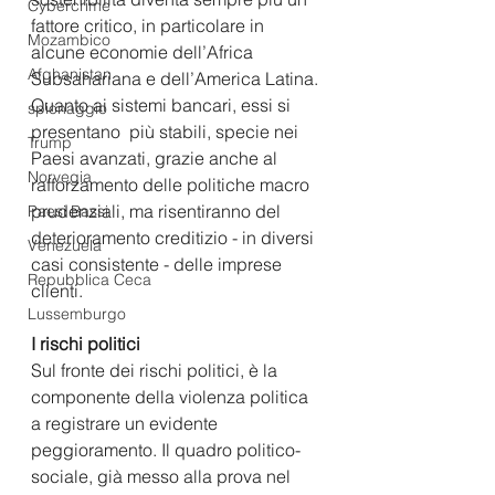
Cybercrime
fattore critico, in particolare in 
Mozambico
alcune economie dell’Africa 
Afghanistan
Subsahariana e dell’America Latina. 
Quanto ai sistemi bancari, essi si 
spionaggio
presentano  più stabili, specie nei 
Trump
Paesi avanzati, grazie anche al 
Norvegia
rafforzamento delle politiche macro 
prudenziali, ma risentiranno del 
Paesi Bassi
deterioramento creditizio - in diversi 
Venezuela
casi consistente - delle imprese 
Repubblica Ceca
clienti.
Lussemburgo
I rischi politici
Sul fronte dei rischi politici, è la 
componente della violenza politica 
a registrare un evidente 
peggioramento. Il quadro politico-
sociale, già messo alla prova nel 