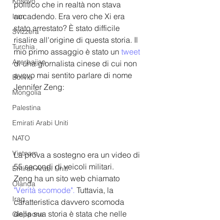
Kosovo
politico che in realtà non stava 
accadendo. Era vero che Xi era 
Iran
stato arrestato? È stato difficile 
Svizzera
risalire all'origine di questa storia. Il 
Turchia
mio primo assaggio è stato un 
tweet
Azerbaijan
di una giornalista cinese di cui non 
avevo mai sentito parlare di nome 
Bolivia
Jennifer Zeng:
Mongolia
Palestina
Emirati Arabi Uniti
NATO
Vietnam
La prova a sostegno era un video di 
55 secondi di veicoli militari.
Emirati Arabi Uniti
Zeng ha un sito web chiamato 
Olanda
"Verità scomode". 
Tuttavia, la 
Iraq
caratteristica davvero scomoda 
della sua storia è stata che nelle 
Giappone