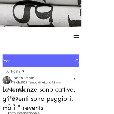
Post
All Posts
Nicola Iuvinale
All Posts
2 ott 2022
Tempo di lettura: 12 min
Le tendenze sono cattive,
Geopolitica
gli eventi sono peggiori,
Militare
OSINT
ma i "Trevents"
Diritto Internazionale