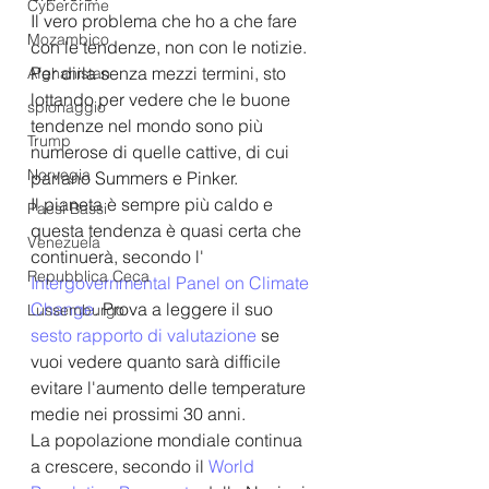
Cybercrime
Il vero problema che ho a che fare 
Mozambico
con le tendenze, non con le notizie. 
Per dirla senza mezzi termini, sto 
Afghanistan
lottando per vedere che le buone 
spionaggio
tendenze nel mondo sono più 
Trump
numerose di quelle cattive, di cui 
Norvegia
parlano Summers e Pinker.
Il pianeta è sempre più caldo e 
Paesi Bassi
questa tendenza è quasi certa che 
Venezuela
continuerà, secondo l' 
Repubblica Ceca
Intergovernmental Panel on Climate 
Change
. Prova a leggere il suo 
Lussemburgo
sesto rapporto di valutazione
 se 
vuoi vedere quanto sarà difficile 
evitare l'aumento delle temperature 
medie nei prossimi 30 anni.
La popolazione mondiale continua 
a crescere, secondo il 
World 