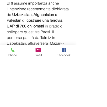
BRI assume importanza anche 
l'intenzione recentemente dichiarata 
da 
Uzbekistan, Afghanistan e 
Pakistan
 di
 costruire una ferrovia 
UAP di 760 chilometri
 in grado di 
collegare questi tre Paesi. Il  
percorso partirà da Talmiz in 
Uzbekistan, attraverserà  Mazar-i-
Sharif e Logar in Afghanistan e 
arriverà al valico di Karachi  nel 
Phone
Email
Facebook
distretto di Kuram in Pakistan.