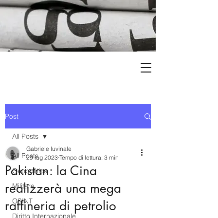
Post
All Posts
Gabriele Iuvinale
All Posts
29 lug 2023
Tempo di lettura: 3 min
Pakistan: la Cina
Geopolitica
realizzerà una mega
Militare
OSINT
raffineria di petrolio
Diritto Internazionale