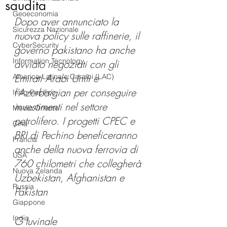
saudita
Geoeconomia
Dopo aver annunciato la 
Sicurezza Nazionale
nuova policy sulle raffinerie, il 
CyberSecurity
governo pakistano ha anche 
Information Tecnology
avviato negoziati con gli 
Emirati Arabi Uniti e 
America-Latina e Caraibi (LAC)
l'Azerbaigian per conseguire 
Indo-Pacifico
investimenti nel settore 
Medio Oriente
petrolifero. I progetti CPEC e 
Cina
BRI di Pechino beneficeranno 
Francia
anche della nuova ferrovia di 
USA
760 chilometri che collegherà 
Nuova Zelanda
Uzbekistan, Afghanistan e 
Russia
Pakistan  
Giappone
India
G Iuvinale