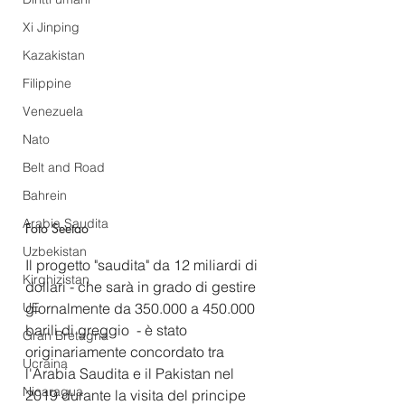
Xi Jinping
Kazakistan
Filippine
Venezuela
Nato
Belt and Road
Bahrein
Arabia Saudita
Foto Seetao
Uzbekistan
Il progetto "saudita" da 12 miliardi di 
Kirghizistan
dollari - che sarà in grado di gestire 
giornalmente da 350.000 a 450.000 
UE
barili di greggio  - è stato 
Gran Bretagna
originariamente concordato tra 
Ucraina
l'Arabia Saudita e il Pakistan nel 
Nicaragua
2019 durante la visita del principe 