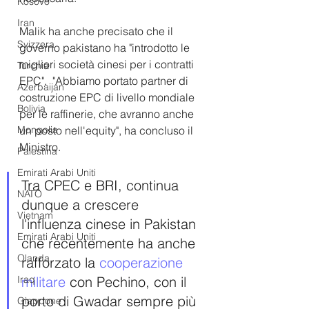
Kosovo
Iran
Malik ha anche precisato che il 
Svizzera
governo pakistano ha "introdotto le 
migliori società cinesi per i contratti 
Turchia
EPC".  "Abbiamo portato partner di 
Azerbaijan
costruzione EPC di livello mondiale 
Bolivia
per le raffinerie, che avranno anche 
un posto nell'equity", ha concluso il 
Mongolia
Ministro.
Palestina
Emirati Arabi Uniti
Tra CPEC e BRI, continua 
NATO
dunque a crescere 
Vietnam
l'influenza cinese in Pakistan 
Emirati Arabi Uniti
che recentemente ha anche 
Olanda
rafforzato la
 cooperazione 
militare 
con Pechino, con il 
Iraq
porto di Gwadar sempre più 
Giappone