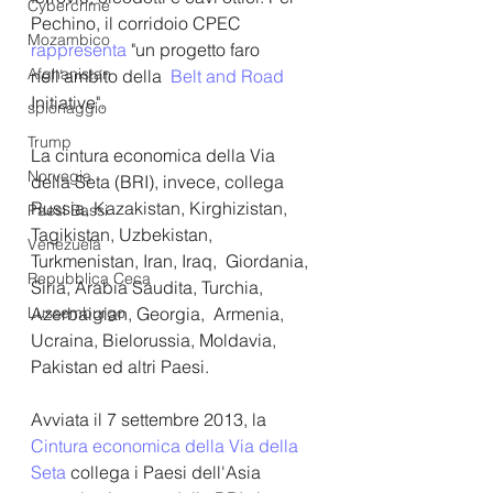
Cybercrime
Pechino, il corridoio CPEC 
Mozambico
rappresenta
 "un progetto faro 
Afghanistan
nell'ambito della 
 Belt and Road 
Initiative". 
spionaggio
Trump
La cintura economica della Via 
Norvegia
della Seta (BRI), invece, collega 
Russia, Kazakistan, Kirghizistan, 
Paesi Bassi
Tagikistan, Uzbekistan, 
Venezuela
Turkmenistan, Iran, Iraq,  Giordania, 
Repubblica Ceca
Siria, Arabia Saudita, Turchia, 
Azerbaigian, Georgia,  Armenia, 
Lussemburgo
Ucraina, Bielorussia, Moldavia, 
Pakistan ed altri Paesi. 
Avviata il 7 settembre 2013, la
Cintura economica della Via della 
Seta 
collega i Paesi dell'Asia 