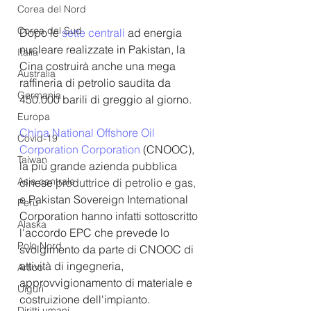
Corea del Nord
Corea del Sud
Dopo le
 sette centrali
 ad energia 
nucleare realizzate in Pakistan, la 
Italia
Cina costruirà anche una mega 
Australia
raffineria di petrolio saudita da 
Germania
450.000 barili di greggio al giorno.
Europa
China National Offshore Oil 
Covid-19
Corporation Corporation
 (CNOOC), 
Taiwan
la più grande azienda pubblica 
Asia centrale
cinese 
produttrice di petrolio e gas,
e Pakistan Sovereign International 
Perù
Corporation hanno infatti sottoscritto 
Alaska
l'accordo EPC che prevede lo 
Polo Nord
svolgimento da parte di CNOOC di 
attività di ingegneria, 
Artico
approvvigionamento di materiale e 
Uiguri
costruizione dell'impianto.
Diritti umani