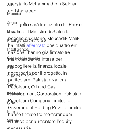
ereditario Mohammad bin Salman 
Africa
ad Islamabad.
Messico
Argentina
Il progetto sarà finanziato dal Paese 
asiatico. Il Ministro di Stato del 
Brasile
petrolio pakistano, Mousadik Malik, 
Intelligenza Artificiale
ha infatti 
affermato
 che quattro enti 
Intelligence
nazionali hanno già firmato tre 
Controspionaggio
memorandum d'intesa per 
raccogliere la finanza locale 
Iran
necessaria per il progetto. In 
Vladimir Putin
particolare, Pakistan National 
Sahel
Petroleum, Oil and Gas 
Development Corporation, Pakistan 
Pakistan
Petroleum Company Limited e 
Siria
Government Holding Private Limited 
Israele
hanno firmato tre memorandum 
Serbia
d'intesa per aumentare l'equity 
necessaria.