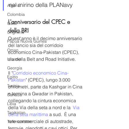
nel mirino della PLANavy
Algeria
Colombia
L'anniversario del CPEC e 
Qatar
della BRI
Ungheria
Quest'anno è il decimo anniversario 
Papua Nuova Guinea
del lancio sia del corridoio 
Oman
economico Cina-Pakistan (CPEC), 
sia della Belt and Road Initiative.
Lituania
Georgia
Il "
Corridoio economico Cina-
Egitto
Pakistan
" (CPEC), lungo 3.000 
Tunisia
chilometri, parte da Kashgar in Cina 
e termina a Gwadar in Pakistan, 
Canada
collegando la cintura economica 
Libia
della Via della seta a nord e la 
 Via 
Tagikistan
della seta marittima 
a sud.  È una 
rete commerciale di autostrade, 
Turkmenistan
ferrovie, oleodotti e cavi ottici. Per 