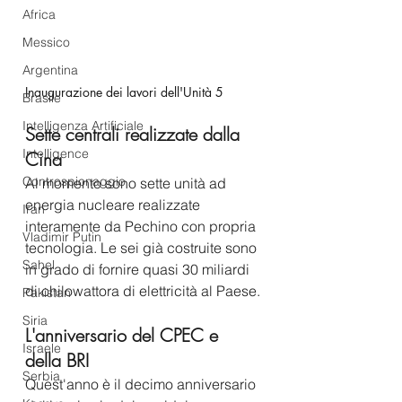
Africa
Messico
Argentina
Inaugurazione dei lavori dell'Unità 5
Brasile
Intelligenza Artificiale
Sette centrali realizzate dalla 
Intelligence
Cina
Controspionaggio
Al momento sono sette unità ad 
energia nucleare realizzate 
Iran
interamente da Pechino con propria 
Vladimir Putin
tecnologia. Le sei già costruite sono 
Sahel
in grado di fornire quasi 30 miliardi 
di chilowattora di elettricità al Paese.
Pakistan
Siria
L'anniversario del CPEC e 
Israele
della BRI
Serbia
Quest'anno è il decimo anniversario 