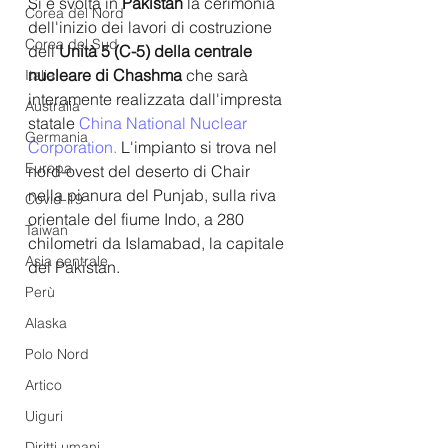
Si è svolta in 
Pakistan
 la cerimonia 
Corea del Nord
dell'inizio dei lavori di costruzione 
Corea del Sud
dell'
Unità 5 (C-5) della centrale 
nucleare di Chashma 
che sarà 
Italia
interamente realizzata dall'impresta 
Australia
statale 
China National Nuclear 
Germania
Corporation
. 
L'impianto si trova nel 
Europa
nord-ovest del deserto di Chair 
nella pianura del Punjab, sulla riva 
Covid-19
orientale del fiume Indo, a 280 
Taiwan
chilometri da Islamabad, la capitale 
Asia centrale
del Pakistan. 
Perù
Alaska
Polo Nord
Artico
Uiguri
Diritti umani