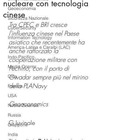
nucleare con tecnologia
Geoeconomia
cinese
Sicurezza Nazionale
Tra CPEC e BRI cresce 
CyberSecurity
l'influenza cinese nel Paese 
Information Tecnology
asiatico che recentemente ha 
America-Latina e Caraibi (LAC)
anche rafforzato la 
Indo-Pacifico
cooperazione militare con 
Medio Oriente
Pechino, con il porto di 
Gwadar sempre più nel mirino 
Cina
della PLANavy
Francia
USA
Geoeconomics
Nuova Zelanda
Russia
G Iuvinale
Giappone
India