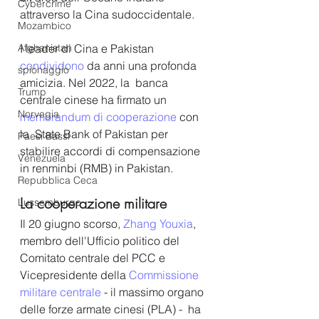
Cybercrime
attraverso la Cina sudoccidentale. 
Mozambico
I leader di Cina e Pakistan 
Afghanistan
condividono
 da anni una profonda 
spionaggio
amicizia. Nel 2022, la  banca 
Trump
centrale cinese ha firmato un 
Norvegia
memorandum di cooperazione
 con 
la  State Bank of Pakistan per 
Paesi Bassi
stabilire accordi di compensazione 
Venezuela
in renminbi (RMB) in Pakistan. 
Repubblica Ceca
La cooperazione militare 
Lussemburgo
Il 20 giugno scorso, 
Zhang Youxia
, 
membro dell'Ufficio politico del 
Comitato centrale del PCC e 
Vicepresidente della 
Commissione 
militare centrale
 - il massimo organo 
delle forze armate cinesi (PLA) -  ha 