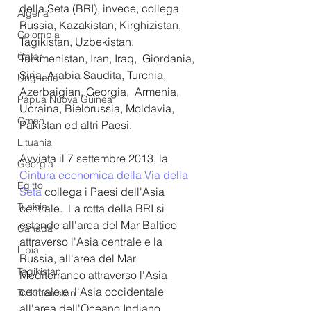
della Seta (BRI), invece, collega 
Algeria
Russia, Kazakistan, Kirghizistan, 
Colombia
Tagikistan, Uzbekistan, 
Qatar
Turkmenistan, Iran, Iraq,  Giordania, 
Siria, Arabia Saudita, Turchia, 
Ungheria
Azerbaigian, Georgia,  Armenia, 
Papua Nuova Guinea
Ucraina, Bielorussia, Moldavia, 
Oman
Pakistan ed altri Paesi. 
Lituania
Avviata il 7 settembre 2013, la
Georgia
Cintura economica della Via della 
Egitto
Seta 
collega i Paesi dell'Asia 
Tunisia
centrale.  La rotta della BRI si 
estende all'area del Mar Baltico 
Canada
attraverso l'Asia centrale e la 
Libia
Russia, all'area del Mar 
Tagikistan
Mediterraneo attraverso l'Asia 
centrale e  l'Asia occidentale 
Turkmenistan
all'area dell'Oceano Indiano 