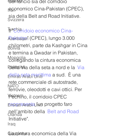
Kosovo
del lancio sia del corridoio 
economico Cina-Pakistan (CPEC), 
Iran
sia della Belt and Road Initiative.
Svizzera
Turchia
Il "
Corridoio economico Cina-
Pakistan
" (CPEC), lungo 3.000 
Azerbaijan
chilometri, parte da Kashgar in Cina 
Bolivia
e termina a Gwadar in Pakistan, 
Mongolia
collegando la cintura economica 
della Via della seta a nord e la 
 Via 
Palestina
della seta marittima 
a sud.  È una 
Emirati Arabi Uniti
rete commerciale di autostrade, 
NATO
ferrovie, oleodotti e cavi ottici. Per 
Vietnam
Pechino, il corridoio CPEC 
rappresenta
 "un progetto faro 
Emirati Arabi Uniti
nell'ambito della 
 Belt and Road 
Olanda
Initiative". 
Iraq
La cintura economica della Via 
Giappone