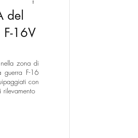
Medio Oriente
Cina
A del
Corea del Sud
a F-16V
rù
Alaska
 nella zona di 
a guerra F-16 
ipaggiati con 
i rilevamento