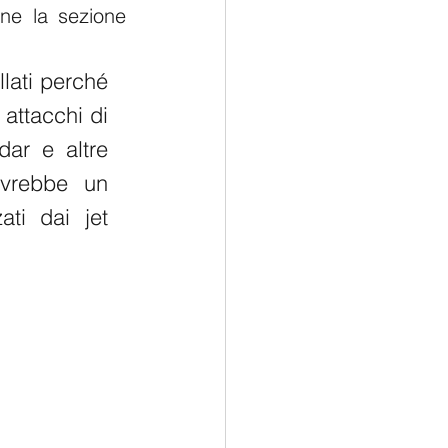
ne la sezione 
lati perché 
attacchi di 
ar e altre 
avrebbe un 
ti dai jet 