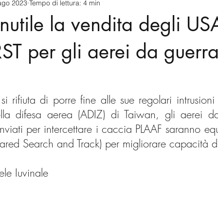
ago 2023
Tempo di lettura: 4 min
cnology
America-Latina e Caraibi (LAC)
Indo-Pacifico
inutile la vendita degli US
anda
Russia
Giappone
India
Corea del Nord
RST per gli aerei da guerr
a
Europa
Covid-19
Taiwan
Asia centrale
Pe
 rifiuta di porre fine alle sue regolari intrusioni
ella difesa aerea (ADIZ) di Taiwan, gli aerei d
nviati per intercettare i caccia PLAAF saranno equ
nfrared Search and Track) per migliorare capacità d
le Iuvinale