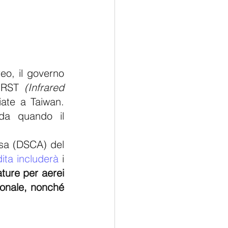
o, il governo 
 IRST 
(Infrared 
ate a Taiwan. 
da quando il 
sa (DSCA) del 
ita includerà
 i 
ture per aerei 
onale, nonché 