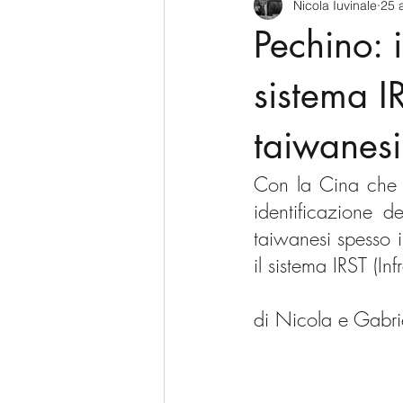
Nicola Iuvinale
25 
CyberSecurity
Information Te
Pechino: 
Francia
USA
Nuova Zel
sistema I
taiwanesi
Italia
Australia
Germani
Con la Cina che si
identificazione d
Polo Nord
taiwanesi spesso i
il sistema IRST (I
di Nicola e Gabrie