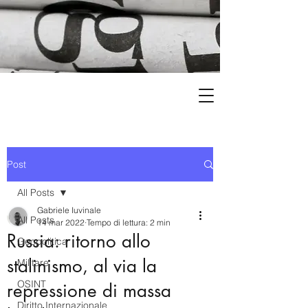
Post
All Posts
Gabriele Iuvinale
All Posts
14 mar 2022
Tempo di lettura: 2 min
Russia: ritorno allo
Geopolitica
stalinismo, al via la
Militare
OSINT
repressione di massa
Diritto Internazionale