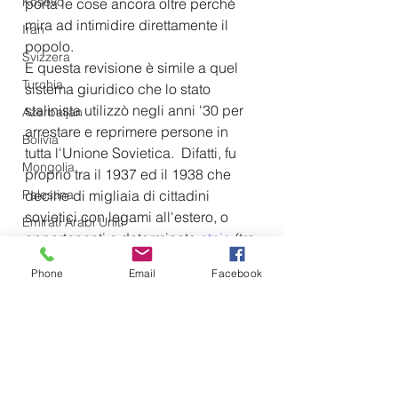
Kosovo
porta le cose ancora oltre perché 
mira ad intimidire direttamente il 
Iran
popolo.
Svizzera
E questa revisione è simile a quel 
Turchia
sistema giuridico che lo stato 
stalinista utilizzò negli anni '30 per 
Azerbaijan
arrestare e reprimere persone in 
Bolivia
tutta l'Unione Sovietica.  Difatti, fu 
Mongolia
proprio tra il 1937 ed il 1938 che 
Palestina
decine di migliaia di cittadini 
sovietici con legami all'estero, o 
Emirati Arabi Uniti
appartenenti a determinate 
etnie 
(tra 
NATO
cui tedeschi e polacchi) e normali 
Phone
Email
Facebook
Vietnam
cittadini, 
furono arrestati con 
l'accusa (inventata) di spionaggio 
Emirati Arabi Uniti
per conto di governi stranieri. 
Olanda
Siamo, dunque, alle porte di una 
Iraq
nuova repressione di massa 
legalizzata.
Giappone