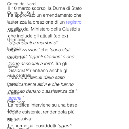
Corea del Nord
Il 10 marzo scorso, la Duma di Stato 
Corea del Sud
ha approvato un emendamento che 
Italia
autorizza la creazione di un 
registro
gestito dal Ministero della Giustizia 
Australia
che include gli attuali (ed ex) 
Germania
"dipendenti e membri di 
Europa
organizzazioni" 
che
 "sono stati 
dichiarati "agenti stranieri" o che 
Covid-19
"sono associati a loro"
. Tra gli 
Taiwan
"associati"
 rientrano anche gli
Asia centrale
"individui ritenuti dallo stato 
politicamente attivi e che hanno 
Perù
ricevuto denaro o assistenza da " 
Alaska
agenti 
". 
Polo Nord
La rettifica interviene su una base 
Artico
legale esistente, rendendola più 
oppressiva.
Uiguri
Le norme sui cosiddetti 
"agenti 
Diritti umani