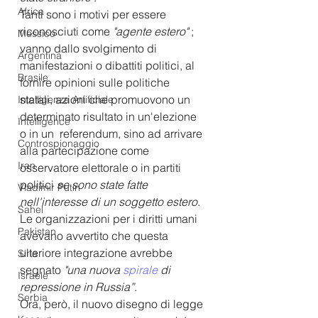
Africa
Tanti sono i motivi per essere 
riconosciuti come 
"agente estero"
 ; 
Messico
vanno dallo svolgimento di 
Argentina
manifestazioni o dibattiti politici, al 
Brasile
fornire opinioni sulle politiche 
statali, azioni che promuovono un 
Intelligenza Artificiale
determinato risultato in un'elezione 
Intelligence
o in un  referendum, sino ad arrivare 
Controspionaggio
alla partecipazione come 
Iran
osservatore elettorale o in partiti 
politici 
se sono state fatte  
Vladimir Putin
nell'interesse di un soggetto estero
. 
Sahel
Le organizzazioni per i diritti umani 
Pakistan
avevano avvertito che questa 
ulteriore integrazione avrebbe 
Siria
segnato
 "una nuova 
spirale 
di 
Israele
repressione in Russia”
.
Serbia
Ora, però, il nuovo disegno di legge 