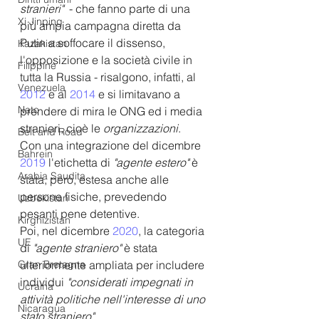
stranieri"
  - che fanno parte di una 
Xi Jinping
più ampia campagna diretta da 
Putin a soffocare il dissenso,  
Kazakistan
l'opposizione e la società civile in 
Filippine
tutta la Russia - risalgono, infatti, al 
Venezuela
2012 
e al 
2014 
e si limitavano a 
Nato
prendere di mira le ONG ed i media 
stranieri, cioè le
 organizzazioni
.
Belt and Road
Con una integrazione del dicembre 
Bahrein
2019
 l'etichetta di 
"agente estero"
 è 
Arabia Saudita
stata, però, estesa anche alle 
persone fisiche, prevedendo 
Uzbekistan
pesanti pene detentive.
Kirghizistan
Poi, nel dicembre 
2020
, la categoria 
UE
di 
"agente straniero"
 è stata 
Gran Bretagna
ulteriormente ampliata per includere 
individui 
"considerati impegnati in 
Ucraina
attività politiche nell'interesse di uno 
Nicaragua
stato straniero"
. 