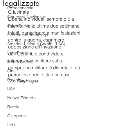
legalizzata
Geoeconomia
G Iuvinale
Sicurezza Nazionale
Libertà individuali sempre più a 
rischio. Nelle ultime due settimane, 
CyberSecurity
infatti, partecipare a manifestazioni 
Information Tecnology
contro la guerra, esprimere 
America-Latina e Caraibi (LAC)
opposizione all'invasione 
Indo-Pacifico
dell'Ucraina o condividere 
informazioni veritiere sulla 
Medio Oriente
campagna militare, è diventato più 
Cina
pericoloso per i cittadini russi.
Francia
Foto GettyImages
USA
Nuova Zelanda
Russia
Giappone
India