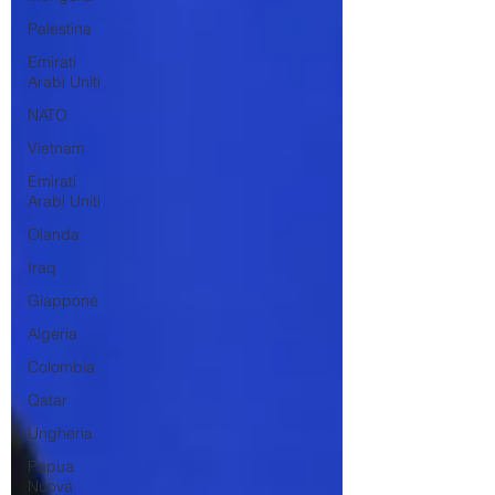
Palestina
Emirati
Arabi Uniti
NATO
Vietnam
Emirati
Arabi Uniti
Olanda
Iraq
Giappone
Algeria
Colombia
Qatar
Ungheria
Papua
Nuova