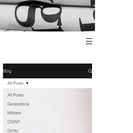
Blog
All Posts
All Posts
Geopolitica
Militare
OSINT
Diritto