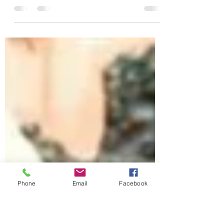
The blockchain infrastructure created by
Beijing to build a stronger economic and
political apparatus and attempt to reduce the
hegemony...
Phone
Email
Facebook