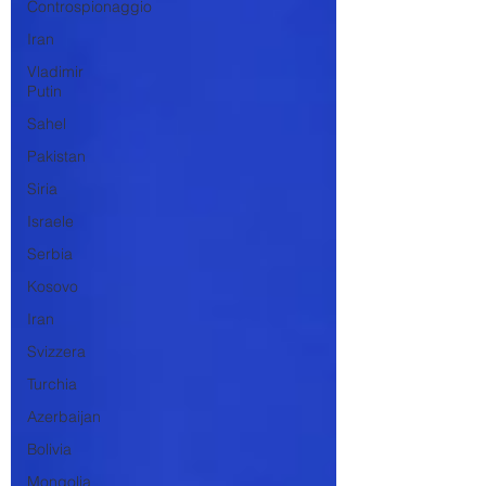
Controspionaggio
Iran
Vladimir
Putin
Sahel
Pakistan
Siria
Israele
Serbia
Kosovo
Iran
Svizzera
Turchia
Azerbaijan
Bolivia
Mongolia