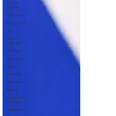
Arabia
Saudita
Uzbekistan
Kirghizistan
UE
Gran
Bretagna
Ucraina
Nicaragua
Africa
Messico
Argentina
Brasile
Intelligenza
Artificiale
Intelligence