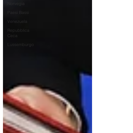
Norvegia
Paesi Bassi
Venezuela
Repubblica
Ceca
Lussemburgo