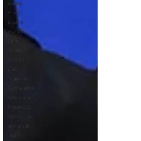
Guinea
Oman
Lituania
Georgia
Egitto
Tunisia
Canada
Libia
Tagikistan
Turkmenistan
Cybercrime
Mozambico
Afghanistan
spionaggio
Trump