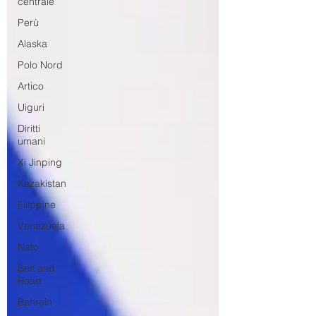
centrale
Perù
Alaska
Polo Nord
Artico
Uiguri
Diritti
umani
Xi Jinping
Kazakistan
Filippine
Venezuela
Nato
Belt and
Road
Bahrein