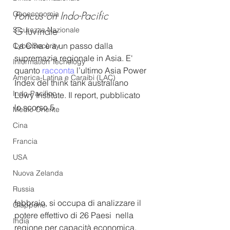
Foncus on Indo-Pacific
Geoeconomia
G Iuvinale
Sicurezza Nazionale
La Cina è a un passo dalla 
CyberSecurity
supremazia regionale in Asia. E' 
Information Tecnology
quanto 
racconta
 l’ultimo Asia Power 
America-Latina e Caraibi (LAC)
Index del think tank australiano 
Indo-Pacifico
Lowy Institute. Il report, pubblicato 
lo scorso 5 
Medio Oriente
Cina
Francia
USA
Nuova Zelanda
Russia
febbraio, si occupa di analizzare il 
Giappone
potere effettivo di 26 Paesi  nella 
India
regione per capacità economica, 