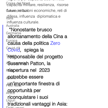
Corea del Nord
capacità militare, resilienza,  risorse 
future, relazioni economiche, reti di 
Corea del Sud
difesa, influenza  diplomatica e 
Italia
influenza culturale.
Australia
 “Nonostante brusco 
Germania
allontanamento della Cina a 
Europa
causa della politica 
Zero 
Covid-19
Covid
,  spiega la 
Taiwan
responsabile del progetto 
Susannah Patton, la 
Asia centrale
riapertura nel  2023 
Perù
potrebbe essere 
Alaska
un’importante finestra di 
Polo Nord
opportunità per  
Artico
riconquistare i suoi 
Uiguri
tradizionali vantaggi in Asia: 
Diritti umani