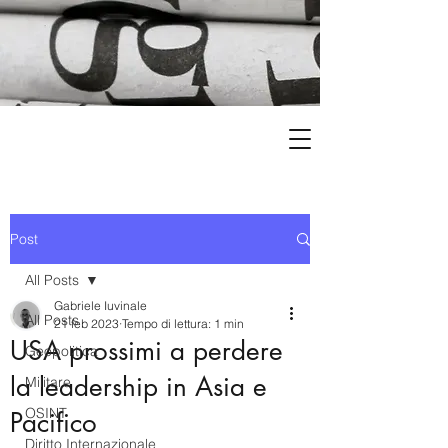
Post
All Posts
Gabriele Iuvinale
All Posts
21 feb 2023
Tempo di lettura: 1 min
USA prossimi a perdere
Geopolitica
la leadership in Asia e
Militare
OSINT
Pacifico
Diritto Internazionale