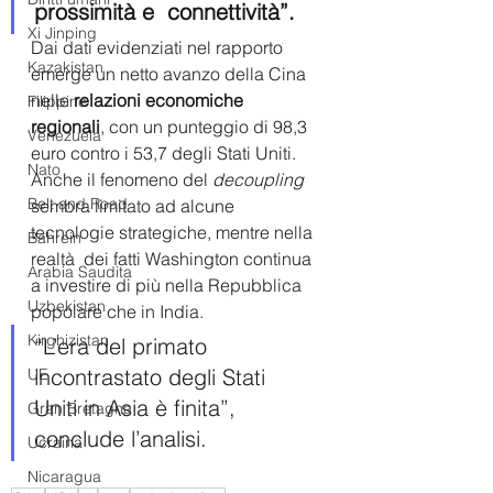
prossimità e  connettività”.
Xi Jinping
Dai dati evidenziati nel rapporto 
Kazakistan
emerge un netto avanzo della Cina 
nelle 
relazioni economiche 
Filippine
regionali
, con un punteggio di 98,3 
Venezuela
euro contro i 53,7 degli Stati Uniti. 
Nato
Anche il fenomeno del 
decoupling
Belt and Road
sembra limitato ad alcune 
tecnologie strategiche, mentre nella 
Bahrein
realtà  dei fatti Washington continua 
Arabia Saudita
a investire di più nella Repubblica  
Uzbekistan
popolare che in India. 
Kirghizistan
“L’era del primato 
incontrastato degli Stati  
UE
Uniti in Asia è finita”, 
Gran Bretagna
conclude l’analisi.
Ucraina
Nicaragua