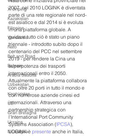
Nata come iniziativa provinciale nel 
2007, nel 2010 LOGINK è diventata 
Xi Jinping
parte di una rete regionale nel nord-
Kazakistan
est asiatico e dal 2014 si è evoluta 
Filippine
in una piattaforma globale. A 
guidare tutto ciò è stato un piano 
Venezuela
triennale - introdotto subito dopo il 
Nato
centenario del PCC nel settembre 
Belt and Road
2019 - per rendere la Cina una 
Bahrein
superpotenza dei trasporti 
internazionali entro il 2050.  
Arabia Saudita
Attualmente la piattaforma collabora 
Uzbekistan
con oltre 20 porti in tutto il mondo e 
Kirghizistan
con numerose aziende cinesi ed 
internazionali. Attraverso una 
UE
partnership strategica con 
Gran Bretagna
l'International Port Community 
Ucraina
Systems Association (
IPCSA
), 
LOGINK è 
presente
 anche in Italia, 
Nicaragua