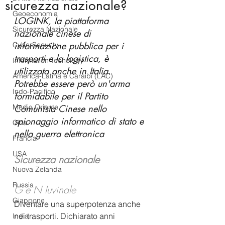
sicurezza nazionale?
Geoeconomia
LOGINK, la piattaforma 
Sicurezza Nazionale
nazionale cinese di 
informazione pubblica per i 
CyberSecurity
trasporti e la logistica, è 
Information Tecnology
utilizzata anche in Italia. 
America-Latina e Caraibi (LAC)
Potrebbe essere però un'arma 
Indo-Pacifico
formidabile per il Partito 
Medio Oriente
Comunista Cinese nello 
spionaggio informatico di stato e 
Cina
nella guerra elettronica
Francia
USA
Sicurezza nazionale
Nuova Zelanda
Russia
G e N Iuvinale
Giappone
Diventare una superpotenza anche 
nei trasporti. Dichiarato anni 
India