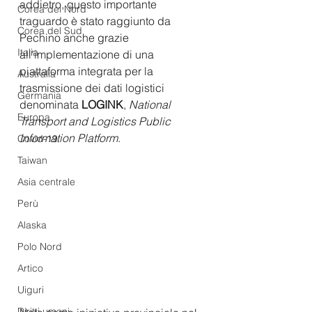
addietro, questo importante 
Corea del Nord
traguardo è stato raggiunto da 
Corea del Sud
Pechino anche grazie 
Italia
all'implementazione di una 
piattaforma integrata per la 
Australia
trasmissione dei dati logistici 
Germania
denominata
 LOGINK
, 
National 
Europa
Transport and Logistics Public 
Information Platform
. 
Covid-19
Taiwan
Asia centrale
Perù
Alaska
Polo Nord
Artico
Uiguri
Diritti umani