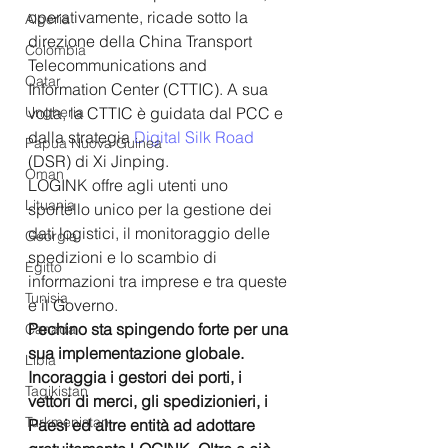
operativamente, ricade sotto la 
Algeria
direzione della China Transport 
Colombia
Telecommunications and 
Qatar
Information Center (CTTIC). A sua 
Ungheria
volta, la CTTIC è guidata dal PCC e 
dalla strategia 
Digital Silk Road
Papua Nuova Guinea
(DSR) di Xi Jinping. 
Oman
LOGINK offre agli utenti uno 
Lituania
sportello unico per la gestione dei 
dati logistici, il monitoraggio delle 
Georgia
spedizioni e lo scambio di 
Egitto
informazioni tra imprese e tra queste 
Tunisia
e il Governo.
Pechino sta spingendo forte per una 
Canada
sua implementazione globale. 
Libia
Incoraggia i gestori dei porti, i 
Tagikistan
vettori di merci, gli spedizionieri, i 
Turkmenistan
Paesi ed altre entità ad adottare 