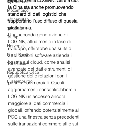
gratuitamente LOGINK. Oltre a ciò, 
Cybercrime
la Cina sta anche promuovendo 
Mozambico
standard di dati logistici che 
Afghanistan
supportano l'uso diffuso di questa 
piattaforma.  
spionaggio
Una seconda generazione di 
Trump
LOGINK, attualmente in fase di 
Norvegia
sviluppo, offrirebbe una suite di 
Paesi Bassi
applicazioni software aziendali 
basata sul cloud, come analisi 
Venezuela
avanzate dei dati e strumenti di 
Repubblica Ceca
gestione delle relazioni con i 
Lussemburgo
partner commerciali. Questi 
aggiornamenti consentirebbero a 
LOGINK un accesso ancora 
maggiore ai dati commerciali 
globali, offrendo potenzialmente al 
PCC una finestra senza precedenti 
sulle transazioni commerciali e sui 