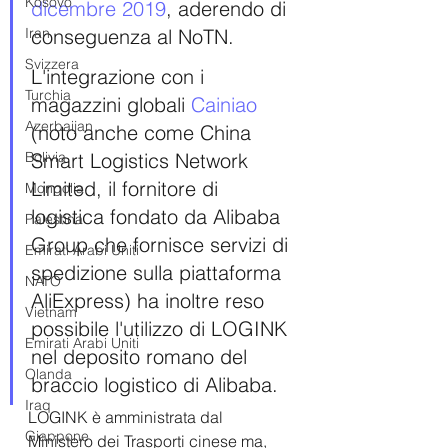
Kosovo
dicembre 2019
, aderendo di 
Iran
conseguenza al NoTN.
Svizzera
L'integrazione con i 
Turchia
magazzini globali 
Cainiao
Azerbaijan
(noto anche come China 
Bolivia
Smart Logistics Network 
Limited, il fornitore di 
Mongolia
logistica fondato da Alibaba 
Palestina
Group che fornisce servizi di 
Emirati Arabi Uniti
spedizione sulla piattaforma 
NATO
AliExpress) ha inoltre reso 
Vietnam
possibile l'utilizzo di LOGINK 
Emirati Arabi Uniti
nel deposito romano del 
Olanda
braccio logistico di Alibaba.
Iraq
LOGINK è amministrata dal 
Giappone
Ministero dei Trasporti cinese ma, 