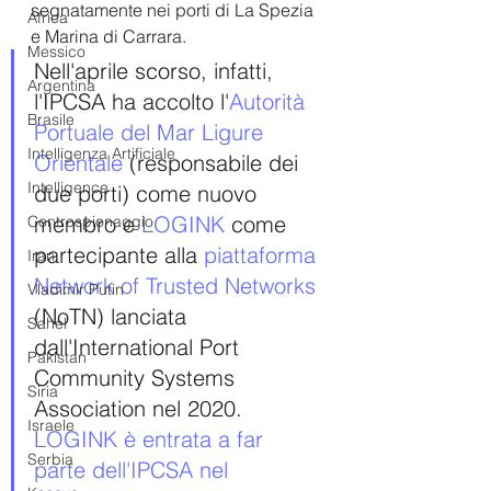
segnatamente nei porti di La Spezia 
Africa
e Marina di Carrara. 
Messico
Nell'aprile scorso, infatti, 
Argentina
l'IPCSA ha accolto l'
Autorità 
Brasile
Portuale del Mar Ligure 
Intelligenza Artificiale
Orientale 
(responsabile dei 
Intelligence
due porti) come nuovo 
membro e 
LOGINK 
come 
Controspionaggio
partecipante alla 
piattaforma 
Iran
Network of Trusted Networks 
Vladimir Putin
(NoTN) lanciata 
Sahel
dall'International Port 
Pakistan
Community Systems 
Siria
Association nel 2020. 
Israele
LOGINK è entrata a far 
Serbia
parte dell'IPCSA nel 