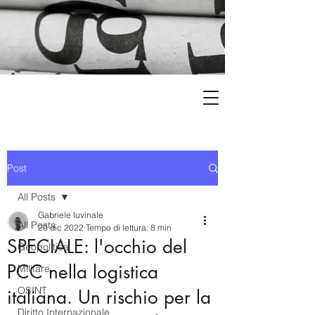
Post
All Posts
Gabriele Iuvinale
All Posts
20 dic 2022
Tempo di lettura: 8 min
SPECIALE: l'occhio del
Geopolitica
PCC nella logistica
Militare
OSINT
italiana. Un rischio per la
Diritto Internazionale