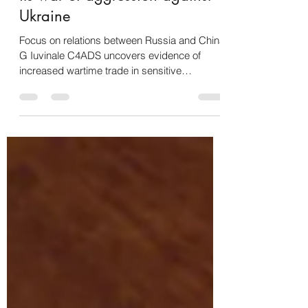
6 apr 2023
Tempo di lettura: 3 min
The PRC is assisting Russia in
its war of aggression against
Ukraine
Focus on relations between Russia and China
G Iuvinale C4ADS uncovers evidence of
increased wartime trade in sensitive
defense...