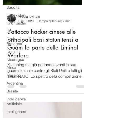
Arabia
Saudita
Uzbekistan
Kirghizistan
Nicola Iuvinale
UE
3 giu 2023
Tempo di lettura: 7 min
Gran
L'attacco hacker cinese alle
Bretagna
principali basi statunitensi a
Ucraina
Guam fa parte della Liminal
Nicaragua
Warfare
Africa
Messico
Xi Jinping sta già portando avanti la sua
guerra liminale contro gli Stati Uniti e tutti gli
Argentina
alleati NATO. Lo spettro della competizione...
Brasile
Intelligenza
Artificiale
Intelligence