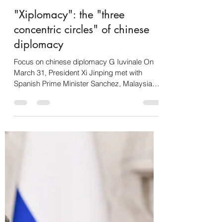
Gabriele Iuvinale
3 apr 2023
Tempo di lettura: 7 min
"Xiplomacy": the "three
concentric circles" of chinese
diplomacy
Focus on chinese diplomacy G Iuvinale On
March 31, President Xi Jinping met with
Spanish Prime Minister Sanchez, Malaysian
Prime Minister...