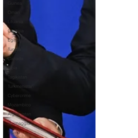
Guinea
Oman
Lituania
Georgia
Egitto
Tunisia
Canada
Libia
Tagikistan
Turkmenistan
Cybercrime
Mozambico
Afghanistan
spionaggio
Trump