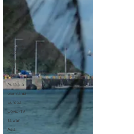
Nuova
Zelanda
Russia
Giappone
India
Corea del
Nord
Corea del
Sud
Italia
Australia
Germania
Europa
Covid-19
Taiwan
Asia