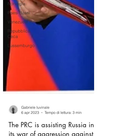
Norvegia
Paesi Bassi
Venezuela
Repubblica
Ceca
Lussemburgo
Gabriele Iuvinale