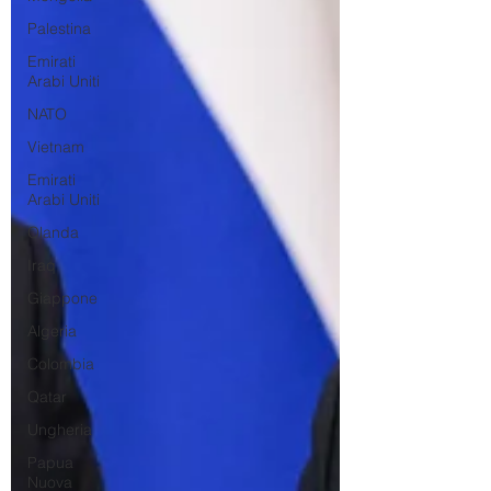
Palestina
Emirati
Arabi Uniti
NATO
Vietnam
Emirati
Arabi Uniti
Olanda
Iraq
Giappone
Algeria
Colombia
Qatar
Ungheria
Papua
Nuova