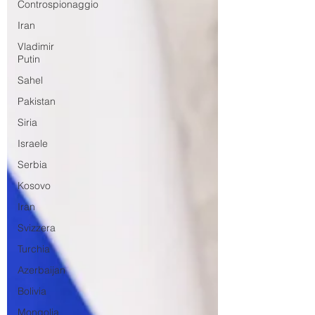
Controspionaggio
Iran
Vladimir
Putin
Sahel
Pakistan
Siria
Israele
Serbia
Kosovo
Iran
Svizzera
Turchia
Azerbaijan
Bolivia
Mongolia