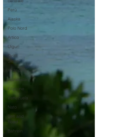
centrale
Perù
Alaska
Polo Nord
Artico
Uiguri
Diritti
umani
Xi Jinping
Kazakistan
Filippine
Venezuela
Nato
Belt and
Road
Bahrein