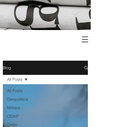
Blog
All Posts
All Posts
Geopolitica
Militare
OSINT
Diritto