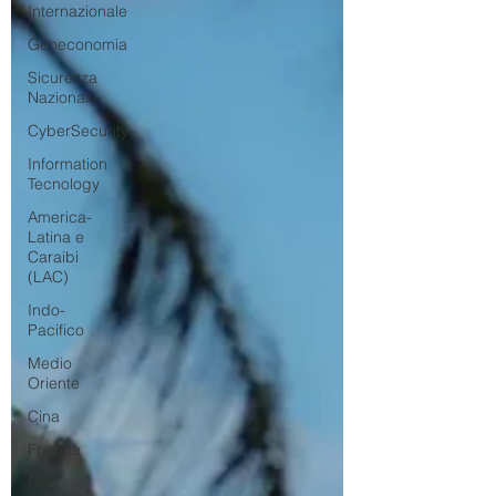
Internazionale
Geoeconomia
Sicurezza
Nazionale
CyberSecurity
Information
Tecnology
America-
Latina e
Caraibi
(LAC)
Indo-
Pacifico
Medio
Oriente
Cina
Francia
USA