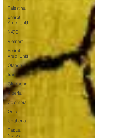
Palestina
Emirati
Arabi Uniti
NATO
Vietnam
Emirati
Arabi Uniti
Olanda
Iraq
Giappone
Algeria
Colombia
Qatar
Ungheria
Papua
Nuova