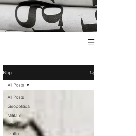
Blog
All Posts
All Posts
Geopolitica
Militare
OSINT
Diritto