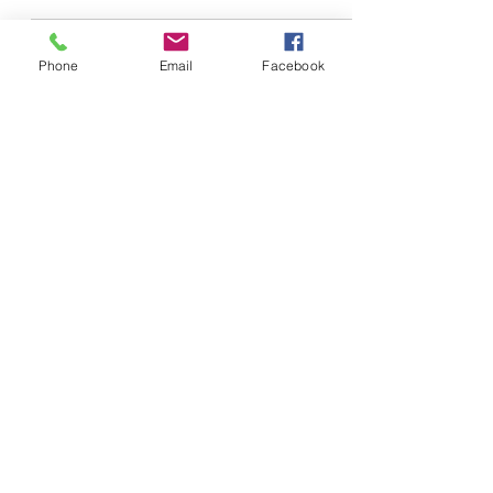
gli schieramenti in campo, il ruolo di UK...
Phone
Email
Facebook