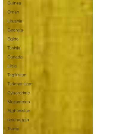
Guinea
Oman
Lituania
Georgia
Egitto
Tunisia
Canada
Libia
Tagikistan
Turkmenistan
Cybercrime
Mozambico
Afghanistan
spionaggio
Trump