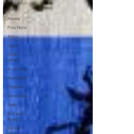
centrale
Perù
Alaska
Polo Nord
Artico
Uiguri
Diritti
umani
Xi Jinping
Kazakistan
Filippine
Venezuela
Nato
Belt and
Road
Bahrein