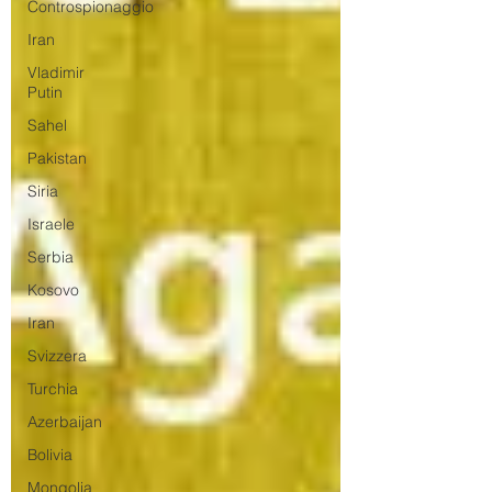
Controspionaggio
Iran
Vladimir
Putin
Sahel
Pakistan
Siria
Israele
Serbia
Kosovo
Iran
Svizzera
Turchia
Azerbaijan
Bolivia
Mongolia