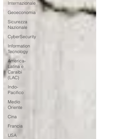
Internazionale
Geoeconomia
Sicurezza
Nazionale
CyberSecurity
Information
Tecnology
America-
Latina e
Caraibi
(LAC)
Indo-
Pacifico
Medio
Oriente
Cina
Francia
USA