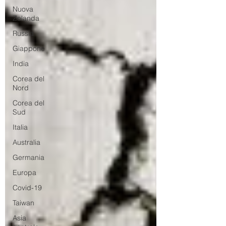
Nuova
Zelanda
Russia
Giappone
India
Corea del
Nord
Corea del
Sud
Italia
Australia
Germania
Europa
Covid-19
Taiwan
Asia