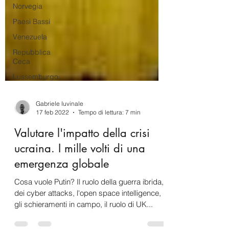
Norvegia
Paesi Bassi
Venezuela
Repubblica
Ceca
Lussemburgo
Gabriele Iuvinale
17 feb 2022
Tempo di lettura: 7 min
Valutare l'impatto della crisi
ucraina. I mille volti di una
emergenza globale
Cosa vuole Putin? Il ruolo della guerra ibrida,
dei cyber attacks, l'open space intelligence,