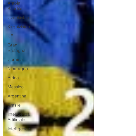
Arabia
Saudita
Uzbekistan
Kirghizistan
UE
Gran
Bretagna
Ucraina
Nicaragua
Africa
Messico
Argentina
Brasile
Intelligenza
Artificiale
Intelligence