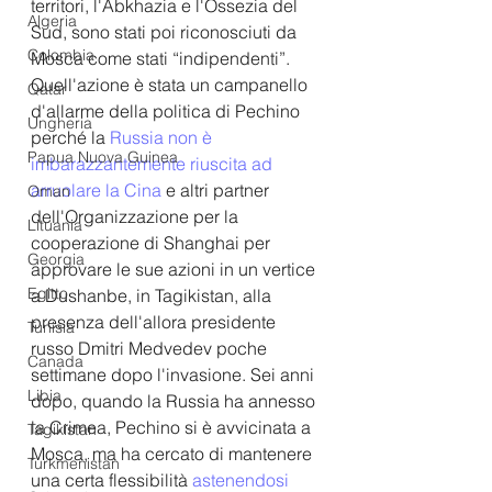
territori, l'Abkhazia e l'Ossezia del 
Algeria
Sud, sono stati poi riconosciuti da 
Colombia
Mosca come stati “indipendenti”. 
Quell'azione è stata un campanello 
Qatar
d'allarme della politica di Pechino 
Ungheria
perché la 
Russia non è 
Papua Nuova Guinea
imbarazzantemente riuscita ad 
arruolare la Cina
 e altri partner 
Oman
dell'Organizzazione per la 
Lituania
cooperazione di Shanghai per 
Georgia
approvare le sue azioni in un vertice 
Egitto
a Dushanbe, in Tagikistan, alla 
presenza dell'allora presidente 
Tunisia
russo Dmitri Medvedev poche 
Canada
settimane dopo l'invasione. Sei anni 
Libia
dopo, quando la Russia ha annesso 
la Crimea, Pechino si è avvicinata a 
Tagikistan
Mosca, ma ha cercato di mantenere 
Turkmenistan
una certa flessibilità 
astenendosi