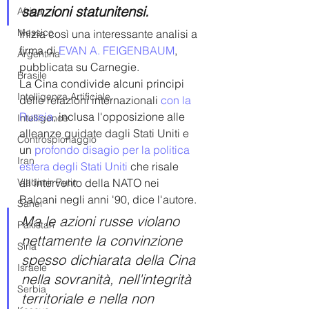
sanzioni statunitensi.
Africa
Messico
Inizia così una interessante analisi a 
firma di 
EVAN A. FEIGENBAUM
, 
Argentina
pubblicata su Carnegie.
Brasile
La Cina condivide alcuni principi 
Intelligenza Artificiale
delle relazioni internazionali 
con la 
Russia
, inclusa l'opposizione alle 
Intelligence
alleanze guidate dagli Stati Uniti e 
Controspionaggio
un 
profondo disagio per la politica 
Iran
estera degli Stati Uniti
 che risale 
Vladimir Putin
all'intervento della NATO nei 
Balcani negli anni '90, dice l'autore. 
Sahel
Ma le azioni russe violano 
Pakistan
nettamente la convinzione 
Siria
spesso dichiarata della Cina 
Israele
nella sovranità, nell'integrità 
Serbia
territoriale e nella non 