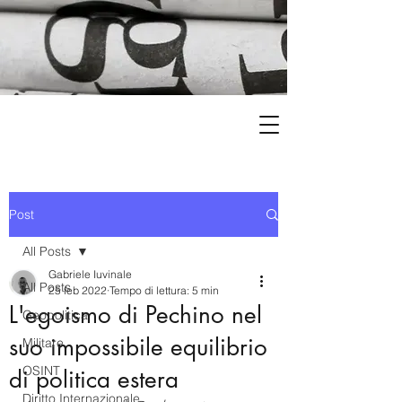
Post
All Posts
Gabriele Iuvinale
All Posts
25 feb 2022
Tempo di lettura: 5 min
L'egoismo di Pechino nel
Geopolitica
suo impossibile equilibrio
Militare
OSINT
di politica estera
Diritto Internazionale