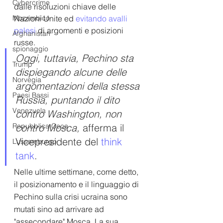
Cybercrime
dalle risoluzioni chiave delle 
Mozambico
Nazioni Unite ed 
evitando avalli 
palesi
 di argomenti e posizioni 
Afghanistan
russe. 
spionaggio
Oggi, tuttavia, Pechino sta 
Trump
dispiegando alcune delle 
Norvegia
argomentazioni della stessa 
Paesi Bassi
Russia, puntando il dito 
Venezuela
contro Washington, non 
Repubblica Ceca
contro Mosca, 
afferma il 
Vicepresidente del 
think 
Lussemburgo
tank
.
Nelle ultime settimane, come detto, 
il posizionamento e il linguaggio di 
Pechino sulla crisi ucraina sono 
mutati sino ad arrivare ad 
"assecondare" Mosca. La sua 