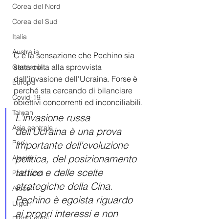
Corea del Nord
Corea del Sud
Italia
Australia
C'è la sensazione che Pechino sia 
stata colta alla sprovvista 
Germania
dall'invasione dell'Ucraina. Forse è 
Europa
perché sta cercando di bilanciare 
Covid-19
obiettivi concorrenti ed inconciliabili.
Taiwan
L'invasione russa 
Asia centrale
dell'Ucraina è una prova 
Perù
importante dell'evoluzione 
politica, del posizionamento 
Alaska
tattico e delle scelte 
Polo Nord
strategiche della Cina. 
Artico
Pechino è egoista riguardo 
Uiguri
ai propri interessi e non 
Diritti umani