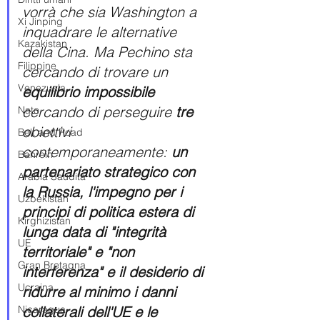
vorrà che sia Washington a 
Xi Jinping
inquadrare le alternative 
Kazakistan
della Cina. Ma Pechino sta 
Filippine
cercando di trovare un 
Venezuela
equilibrio impossibile 
cercando di perseguire 
tre
Nato
obiettivi 
Belt and Road
contemporaneamente: 
un 
Bahrein
partenariato strategico con 
Arabia Saudita
la Russia, l'impegno per i 
Uzbekistan
principi di politica estera di 
Kirghizistan
lunga data di "integrità 
UE
territoriale" e "non 
Gran Bretagna
interferenza" e il desiderio di 
Ucraina
ridurre al minimo i danni 
Nicaragua
collaterali dell'UE e le 