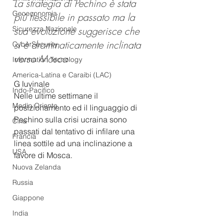
La strategia di Pechino è stata 
Geoeconomia
più flessibile in passato ma la 
Sicurezza Nazionale
sua evoluzione suggerisce che 
si è drammaticamente inclinata 
CyberSecurity
verso Mosca
Information Tecnology
America-Latina e Caraibi (LAC)
G Iuvinale
Indo-Pacifico
Nelle ultime settimane il 
Medio Oriente
posizionamento ed il linguaggio di 
Pechino sulla crisi ucraina sono 
Cina
passati dal tentativo di infilare una 
Francia
linea sottile ad una inclinazione a 
USA
favore di Mosca.
Nuova Zelanda
Russia
Giappone
India