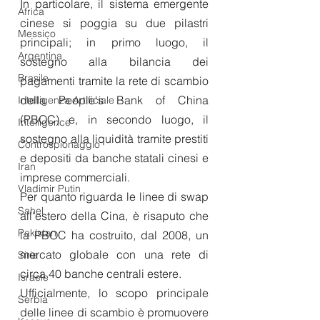
In particolare, il sistema emergente 
Africa
cinese si poggia su due pilastri 
Messico
principali; in primo luogo, il 
Argentina
sostegno alla bilancia dei 
Brasile
pagamenti tramite la rete di scambio 
della People's Bank of China 
Intelligenza Artificiale
(PBOC) e, in secondo luogo, il 
Intelligence
sostegno alla liquidità tramite prestiti 
Controspionaggio
e depositi da banche statali cinesi e 
Iran
imprese commerciali.
Vladimir Putin
Per quanto riguarda le linee di swap 
Sahel
all'estero della Cina, è risaputo che 
Pakistan
la PBOC ha costruito, dal 2008, un 
mercato globale con una rete di 
Siria
circa 40 banche centrali estere. 
Israele
Ufficialmente, lo scopo principale 
Serbia
delle linee di scambio è promuovere 