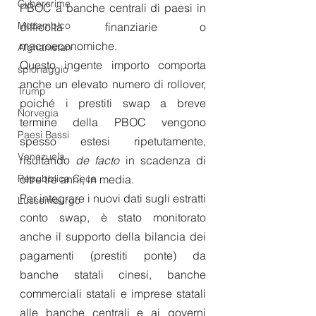
Cybercrime
PBOC a banche centrali di paesi in 
Mozambico
difficoltà finanziarie o 
macroeconomiche. 
Afghanistan
Questo ingente importo comporta 
spionaggio
anche un elevato numero di rollover, 
Trump
poiché i prestiti swap a breve 
Norvegia
termine della PBOC vengono 
Paesi Bassi
spesso estesi ripetutamente, 
Venezuela
risultando 
de facto
 in scadenza di 
oltre tre anni, in media.
Repubblica Ceca
Per integrare i nuovi dati sugli estratti 
Lussemburgo
conto swap, è stato monitorato 
anche il supporto della bilancia dei 
pagamenti (prestiti ponte) da 
banche statali cinesi, banche 
commerciali statali e imprese statali 
alle banche centrali e ai governi 