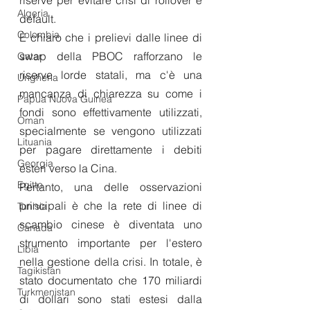
Algeria
default. 
Colombia
È chiaro che i prelievi dalle linee di 
swap della PBOC rafforzano le 
Qatar
riserve lorde statali, ma c'è una 
Ungheria
mancanza di chiarezza su come i 
Papua Nuova Guinea
fondi sono effettivamente utilizzati, 
Oman
specialmente se vengono utilizzati 
Lituania
per pagare direttamente i debiti 
Georgia
esteri verso la Cina.
Egitto
Pertanto, una delle osservazioni 
principali è che la rete di linee di 
Tunisia
scambio cinese è diventata uno 
Canada
strumento importante per l'estero 
Libia
nella gestione della crisi. In totale, è 
Tagikistan
stato documentato che 170 miliardi 
Turkmenistan
di dollari sono stati estesi dalla 