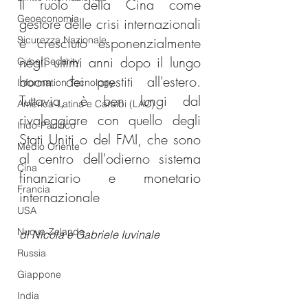
Il ruolo della Cina come 
Geoeconomia
gestore delle crisi internazionali 
Sicurezza Nazionale
è cresciuto esponenzialmente 
negli ultimi anni dopo il lungo 
CyberSecurity
boom dei prestiti all'estero. 
Information Tecnology
Tuttavia, è ben lungi dal 
America-Latina e Caraibi (LAC)
rivaleggiare con quello degli 
Indo-Pacifico
Stati Uniti o del FMI, che sono 
Medio Oriente
al centro dell'odierno sistema 
Cina
finanziario e monetario 
Francia
internazionale
USA
Nuova Zelanda
di Nicola e Gabriele Iuvinale
Russia
Giappone
India