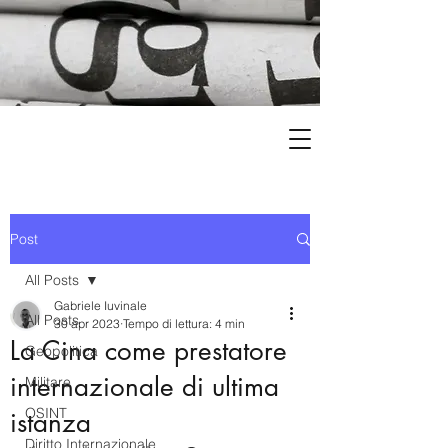
Post
All Posts
Gabriele Iuvinale
All Posts
30 apr 2023
Tempo di lettura: 4 min
La Cina come prestatore
Geopolitica
internazionale di ultima
Militare
OSINT
istanza
Diritto Internazionale