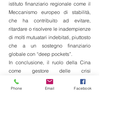
istituto finanziario regionale come il 
Meccanismo europeo di stabilità, 
che ha contribuito ad evitare, 
ritardare o risolvere le inadempienze 
di molti mutuatari indebitati, piuttosto 
che a un sostegno finanziario 
globale con “deep pockets”. 
In conclusione, il ruolo della Cina 
come gestore delle crisi 
internazionali è cresciuto 
esponenzialmente negli ultimi anni 
Phone
Email
Facebook
dopo il lungo boom dei prestiti 
all'estero. Tuttavia, è ben lungi dal 
rivaleggiare con quello degli Stati 
Uniti o del FMI, che sono al centro 
dell'odierno sistema finanziario e 
monetario internazionale. 