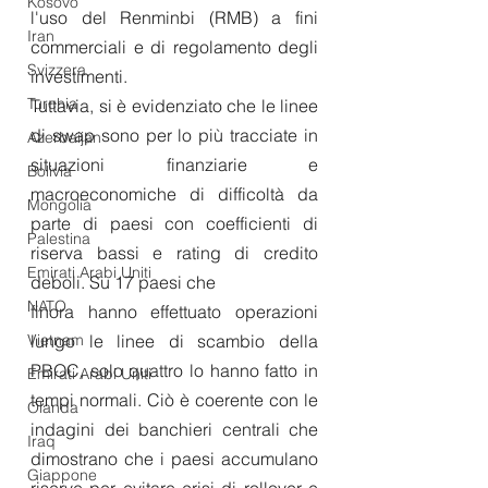
Kosovo
l'uso del Renminbi (RMB) a fini 
Iran
commerciali e di regolamento degli 
Svizzera
investimenti.
Turchia
Tuttavia, si è evidenziato che le linee 
di swap sono per lo più tracciate in 
Azerbaijan
situazioni finanziarie e 
Bolivia
macroeconomiche di difficoltà da 
Mongolia
parte di paesi con coefficienti di 
Palestina
riserva bassi e rating di credito 
Emirati Arabi Uniti
deboli. Su 17 paesi che
NATO
finora hanno effettuato operazioni 
lungo le linee di scambio della 
Vietnam
PBOC, solo quattro lo hanno fatto in 
Emirati Arabi Uniti
tempi normali. Ciò è coerente con le 
Olanda
indagini dei banchieri centrali che 
Iraq
dimostrano che i paesi accumulano 
Giappone
riserve per evitare crisi di rollover e 