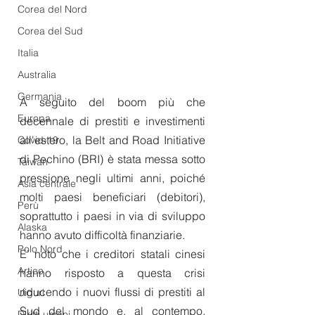
Corea del Nord
Corea del Sud
Italia
Australia
Germania
A seguito del boom più che 
Europa
decennale di prestiti e investimenti 
all'estero, la Belt and Road Initiative 
Covid-19
di Pechino (BRI) è stata messa sotto 
Taiwan
pressione negli ultimi anni, poiché 
Asia centrale
molti paesi beneficiari (debitori), 
Perù
soprattutto i paesi in via di sviluppo 
Alaska
hanno avuto difficoltà finanziarie.
Polo Nord
E’ noto che i creditori statali cinesi 
Artico
hanno risposto a questa crisi 
riducendo i nuovi flussi di prestiti al 
Uiguri
Sud del mondo e, al contempo, 
Diritti umani