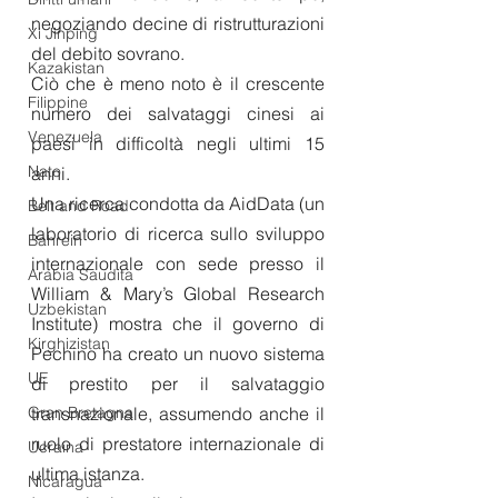
negoziando decine di ristrutturazioni 
Xi Jinping
del debito sovrano.
Kazakistan
Ciò che è meno noto è il crescente 
Filippine
numero dei salvataggi cinesi ai 
Venezuela
paesi in difficoltà negli ultimi 15 
Nato
anni. 
Una ricerca condotta da AidData (un 
Belt and Road
laboratorio di ricerca sullo sviluppo 
Bahrein
internazionale con sede presso il 
Arabia Saudita
William & Mary’s Global Research 
Uzbekistan
Institute) mostra che il governo di 
Kirghizistan
Pechino ha creato un nuovo sistema 
UE
di prestito per il salvataggio 
transnazionale, assumendo anche il 
Gran Bretagna
ruolo di prestatore internazionale di 
Ucraina
ultima istanza.
Nicaragua