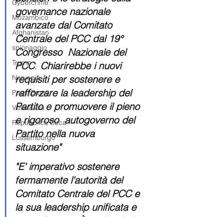
Cybercrime
governance nazionale 
Mozambico
avanzate dal Comitato 
Afghanistan
Centrale del PCC dal 19° 
spionaggio
Congresso  Nazionale del 
Trump
PCC
. 
Chiarirebbe i nuovi 
Norvegia
requisiti per sostenere e  
rafforzare la leadership del 
Paesi Bassi
Partito e promuovere il pieno 
Venezuela
e rigoroso  autogoverno del 
Repubblica Ceca
Partito nella nuova 
Lussemburgo
situazione"
"E' imperativo sostenere 
fermamente l'autorità del 
Comitato Centrale del PCC e 
la sua leadership unificata e 