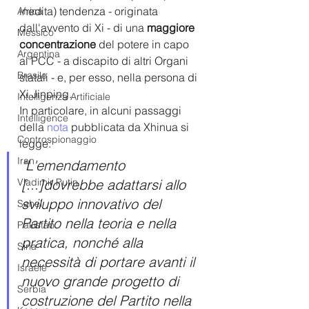
inedita) tendenza - originata 
Africa
dall'avvento di Xi - di una 
maggiore 
Messico
concentrazione
 del potere in capo 
Argentina
al PCC - a discapito di altri Organi 
Brasile
statali - e, per esso, nella persona di 
Xi Jinping. 
Intelligenza Artificiale
In particolare, in alcuni passaggi 
Intelligence
della 
nota
 pubblicata da Xhinua si 
Controspionaggio
legge:
Iran
"L'emendamento 
Vladimir Putin
[...]dovrebbe adattarsi allo 
sviluppo innovativo del 
Sahel
Partito nella teoria e nella 
Pakistan
pratica, nonché alla 
Siria
necessità di portare avanti il ​​
Israele
nuovo grande progetto di 
Serbia
costruzione del Partito nella 