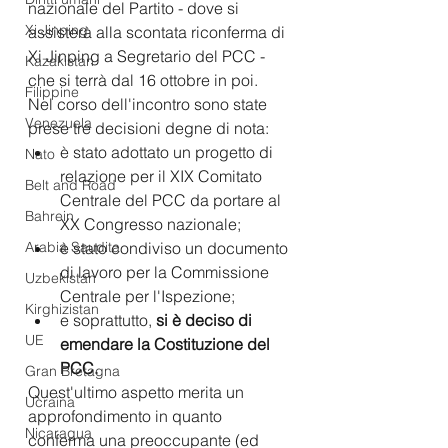
nazionale del Partito - dove si 
Xi Jinping
assisterà alla scontata riconferma di 
Xi Jinping a Segretario del PCC - 
Kazakistan
che si terrà dal 16 ottobre in poi. 
Filippine
Nel corso dell'incontro sono state 
Venezuela
prese tre decisioni degne di nota: 
è stato adottato un progetto di 
Nato
relazione per il XIX Comitato 
Belt and Road
Centrale del PCC da portare al 
Bahrein
XX Congresso nazionale; 
Arabia Saudita
è stato condiviso un documento 
di lavoro per la Commissione 
Uzbekistan
Centrale per l'Ispezione;
Kirghizistan
e soprattutto, 
si è deciso di 
UE
emendare la Costituzione del 
PCC.
Gran Bretagna
Quest'ultimo aspetto merita un 
Ucraina
approfondimento in quanto 
Nicaragua
conferma una preoccupante (ed 