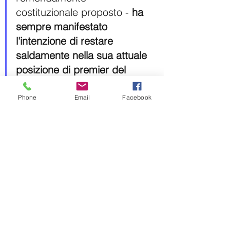
costituzionale proposto - 
ha 
sempre manifestato 
l'intenzione di restare 
saldamente nella sua attuale 
posizione di premier del 
partito
, nonostante questa 
mossa rappresenti un 
Phone
Email
Facebook
cambiamento radicale nel 
rispetto delle regole sul 
passaggio della leadership 
del PCC.
Proprio la centralizzazione del 
potere è ampiamente riconosciuta 
come una delle caratteristiche più 
importanti del governo di Xi Jinping
. 
Il suo status di "leader principale" lo 