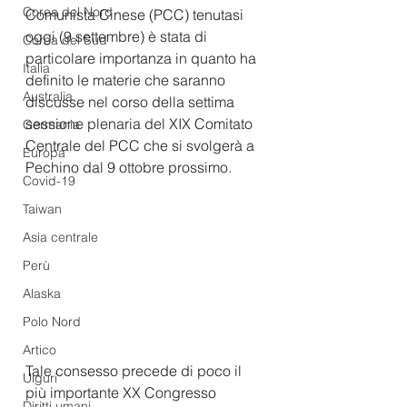
Corea del Nord
Comunista Cinese (PCC) tenutasi 
oggi (9 settembre) è stata di 
Corea del Sud
particolare importanza in quanto ha 
Italia
definito le materie che saranno 
Australia
discusse nel corso della settima 
sessione plenaria del XIX Comitato 
Germania
Centrale del PCC che si svolgerà a 
Europa
Pechino dal 9 ottobre prossimo. 
Covid-19
Taiwan
Asia centrale
Perù
Alaska
Polo Nord
Artico
Tale consesso precede di poco il 
Uiguri
più importante XX Congresso 
Diritti umani