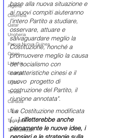
base alla nuova situazione e 
Algeria
ai nuovi compiti aiuteranno 
Colombia
l'intero Partito a studiare, 
Qatar
osservare, attuare e 
Ungheria
salvaguardare meglio la 
Papua Nuova Guinea
Costituzione, nonché a 
Oman
promuovere meglio la causa 
del socialismo con 
Lituania
caratteristiche cinesi e il 
Georgia
nuovo  progetto di 
Egitto
costruzione del Partito, il 
Tunisia
riunione annotata". 
Canada
"La Costituzione modificata 
Libia
[...]
 rifletterebbe anche  
Tagikistan
pienamente le nuove idee, i 
Turkmenistan
pensieri e le strategie sulla 