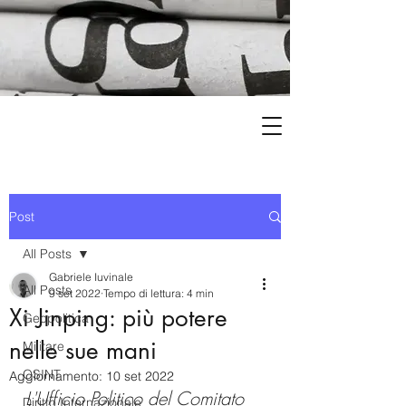
Post
All Posts
Gabriele Iuvinale
All Posts
9 set 2022
Tempo di lettura: 4 min
Xi Jinping: più potere
Geopolitica
nelle sue mani
Militare
OSINT
Aggiornamento:
10 set 2022
L'Ufficio Politico del Comitato  
Diritto Internazionale