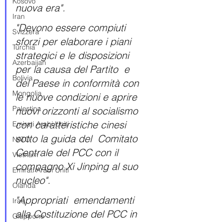
Kosovo
nuova era".
Iran
"Devono essere compiuti 
Svizzera
sforzi per elaborare i piani 
Turchia
strategici e le disposizioni 
Azerbaijan
per la causa del Partito  e 
Bolivia
del Paese in conformità con 
Mongolia
le nuove condizioni e aprire 
Palestina
nuovi orizzonti al socialismo 
con caratteristiche cinesi 
Emirati Arabi Uniti
sotto la guida del  Comitato 
NATO
Centrale del PCC con il 
Vietnam
compagno Xi Jinping al suo 
Emirati Arabi Uniti
nucleo".
Olanda
"Appropriati  emendamenti 
Iraq
alla Costituzione del PCC in 
Giappone