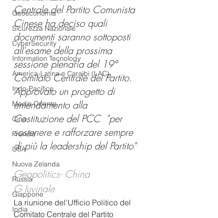
Centrale del Partito Comunista 
Geoeconomia
Cinese ha deciso quali 
Sicurezza Nazionale
documenti saranno sottoposti 
CyberSecurity
all'esame della prossima 
Information Tecnology
sessione plenaria del 19° 
America-Latina e Caraibi (LAC)
Comitato Centrale del Partito. 
Indo-Pacifico
Approvato un progetto di 
emendamento alla 
Medio Oriente
Costituzione del PCC  "per 
Cina
sostenere e rafforzare sempre 
Francia
di più la leadership del Partito"
USA
Nuova Zelanda
Geopolitics- China
Russia
G Iuvinale
Giappone
La riunione del'Ufficio Politico del 
India
Comitato Centrale del Partito 