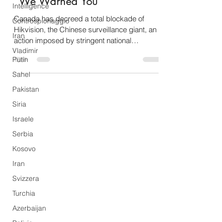
National and Business Security
Intelligence
Under Threat. Extrema Ratio:
Controspionaggio
"We Warned You"
Iran
Canada has decreed a total blockade of
Vladimir
Hikvision, the Chinese surveillance giant, an
Putin
action imposed by stringent national
Sahel
security...
Pakistan
Siria
Israele
Serbia
Kosovo
Iran
Svizzera
Turchia
Azerbaijan