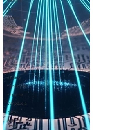
centrale
Perù
Alaska
Polo
Nord
Artico
Uiguri
Diritti
umani
Xi
Jinping
Kazakistan
Filippine
Venezuela
Nato
Belt and
Road