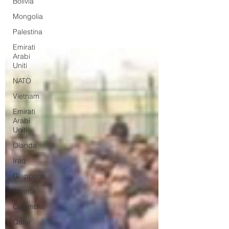
Bolivia
Mongolia
Palestina
Emirati
Arabi
Uniti
NATO
Vietnam
Emirati
Arabi
Uniti
Olanda
Iraq
Giappone
Algeria
Colombia
Qatar