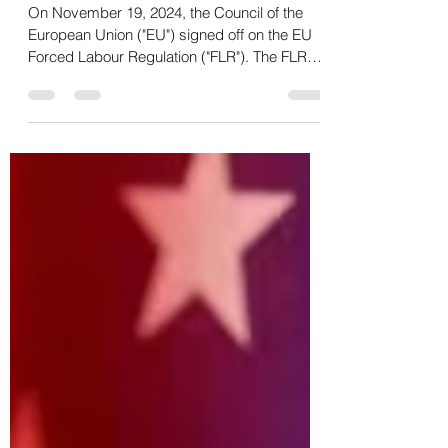
Gabriele Iuvinale
5 dic 2024
Tempo di lettura: 2 min
EU Forced Labour Regulation
Leads to Hard Work
On November 19, 2024, the Council of the
European Union ("EU") signed off on the EU
Forced Labour Regulation ("FLR"). The FLR
supplements...