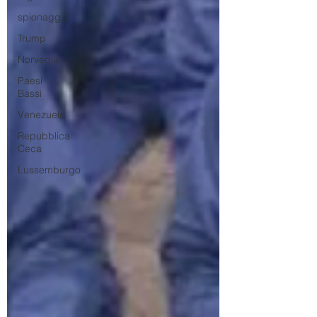
spionaggio
Trump
Norvegia
Paesi
Bassi
Venezuela
Repubblica
Ceca
Lussemburgo