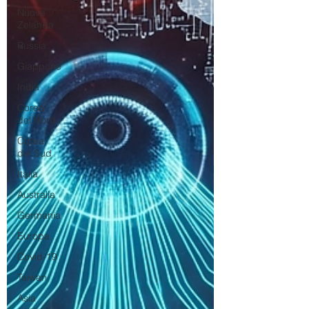
Nuova
Zelanda
Russia
Giappone
India
Corea
del Nord
Corea
del Sud
Italia
Australia
Germania
Europa
Covid-19
Taiwan
Asia