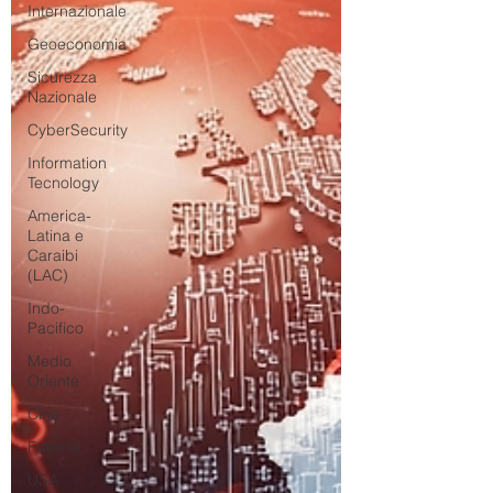
Internazionale
Geoeconomia
Sicurezza
Nazionale
CyberSecurity
Information
Tecnology
America-
Latina e
Caraibi
(LAC)
Indo-
Pacifico
Medio
Oriente
Cina
Francia
USA