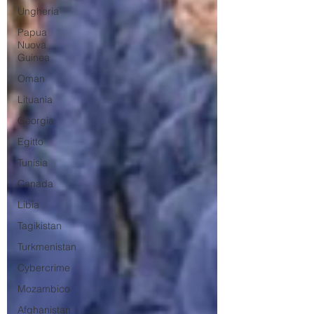
Ungheria
Papua
Nuova
Guinea
Oman
Lituania
Georgia
Egitto
Tunisia
Canada
Libia
Tagikistan
Turkmenistan
Cybercrime
Mozambico
Afghanistan