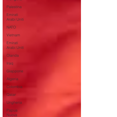
Palestina
Emirati
Arabi Uniti
NATO
Vietnam
Emirati
Arabi Uniti
Olanda
Iraq
Giappone
Algeria
Colombia
Qatar
Ungheria
Papua
Nuova