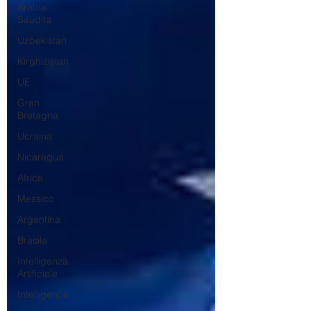
Arabia
Saudita
Uzbekistan
Kirghizistan
UE
Gran
Bretagna
Ucraina
Nicaragua
Africa
Messico
Argentina
Brasile
Intelligenza
Artificiale
Intelligence