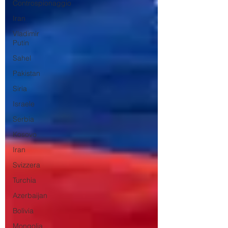
Controspionaggio
Iran
Vladimir
Putin
Sahel
Pakistan
Siria
Israele
Serbia
Kosovo
Iran
Svizzera
Turchia
Azerbaijan
Bolivia
Mongolia