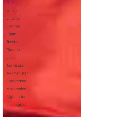
Guinea
Oman
Lituania
Georgia
Egitto
Tunisia
Canada
Libia
Tagikistan
Turkmenistan
Cybercrime
Mozambico
Afghanistan
spionaggio
Trump