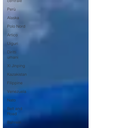
centrale
Perù
Alaska
Polo Nord
Artico
Uiguri
Diritti
umani
Xi Jinping
Kazakistan
Filippine
Venezuela
Nato
Belt and
Road
Bahrein