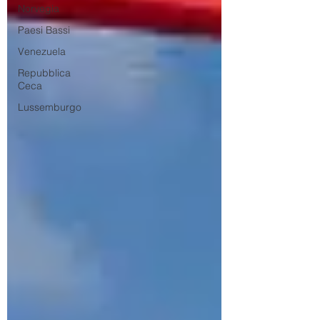
Norvegia
Paesi Bassi
Venezuela
Repubblica
Ceca
Lussemburgo