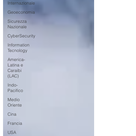
Internazionale
Geoeconomia
Sicurezza
Nazionale
CyberSecurity
Information
Tecnology
America-
Latina e
Caraibi
(LAC)
Indo-
Pacifico
Medio
Oriente
Cina
Francia
USA