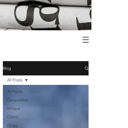
Blog
All Posts
All Posts
Geopolitica
Militare
OSINT
Diritto