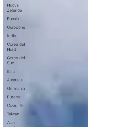
Nuova
Zelanda
Russia
Giappone
India
Corea del
Nord
Corea del
Sud
Italia
Australia
Germania
Europa
Covid-19
Taiwan
Asia