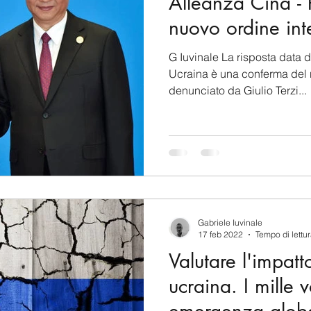
Alleanza Cina - 
nuovo ordine int
G Iuvinale La risposta data d
Ucraina è una conferma del r
denunciato da Giulio Terzi...
Gabriele Iuvinale
17 feb 2022
Tempo di lettur
Valutare l'impatto
ucraina. I mille v