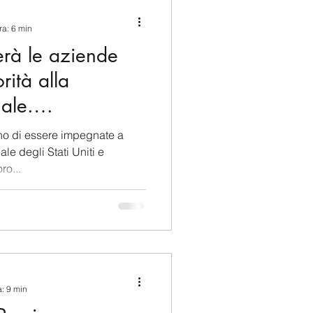
ina e Caraibi (LAC)
ra: 6 min
erà le aziende
a
Russia
rità alla
ale.
Germania
conomico
no di essere impegnate a
le degli Stati Uniti e
ro...
Nord
a: 9 min