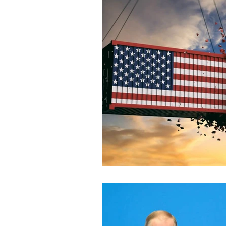
Sicurezza Nazionale
Cy
Indo-Pacifico
Medio Ori
Giappone
India
Co
Europa
Covid-19
T