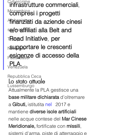
Cybercrime
infrastrutture commerciali
, 
Mozambico
compresi i progetti  
Afghanistan
finanziati da aziende cinesi 
e/o affiliati alla Belt and 
spionaggio
Road Initiative
, 
per 
Trump
supportare le crescenti 
Norvegia
esigenze di accesso della 
Paesi Bassi
PLA.
Venezuela
Repubblica Ceca
Lo stato attuale
Lussemburgo
Attualmente la PLA gestisce una 
base militare dichiarata
 d’oltremare 
a 
Gibuti, 
istitutita 
nel 
  2017 e 
mantiene 
diverse isole artificiali
nelle acque contese del 
Mar Cinese 
Meridionale, 
fortificate con 
missili
, 
sistemi d'arma, piste di atterraggio e 