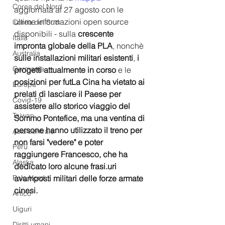
Corea del Nord
aggiornata al 27 agosto con le 
ultime informazioni open source 
Corea del Sud
disponibili - sulla 
crescente 
Italia
impronta globale della PLA
, nonchè 
Australia
sulle installazioni militari esistenti
, 
i 
Germania
progetti attualmente in corso
 e le
posizioni per futLa Cina ha vietato ai 
Europa
prelati di lasciare il Paese per 
Covid-19
assistere allo storico viaggio del 
Taiwan
Sommo Pontefice, ma una ventina di 
persone hanno utilizzato il treno per 
Asia centrale
non farsi "vedere" e poter 
Perù
raggiungere Francesco, che ha 
Alaska
dedicato loro alcune frasi.uri 
Polo Nord
avamposti militari delle forze armate 
cinesi.
Artico
Uiguri
Diritti umani