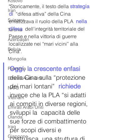
Kosovo
"Storicamente, il testo della 
strategia 
Iran
di 
 “difesa attiva” della Cina 
Svizzera
enfatizzava il ruolo della PLA 
 nella 
difesa 
 dell’integrità territoriale del 
Turchia
Paese e nella vittoria di guerre 
Azerbaijan
localizzate nei “mari vicini” alla 
Bolivia
Cina". 
Mongolia
Oggi, la crescente enfasi 
Palestina
della Cina sulla “protezione 
Emirati Arabi Uniti
dei mari lontani” 
 richiede 
NATO
invece che la PLA “si adatti 
Vietnam
ai compiti in diverse regioni, 
Emirati Arabi Uniti
sviluppi la  capacità delle 
Olanda
sue forze di combattimento 
Iraq
per scopi diversi e 
Giappone
costruisca  una struttura di 