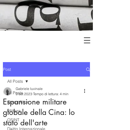
Post
All Posts
Gabriele Iuvinale
All Posts
3 set 2023
Tempo di lettura: 4 min
Espansione militare
Geopolitica
globale della Cina: lo
Militare
OSINT
stato dell'arte
Diritto Internazionale