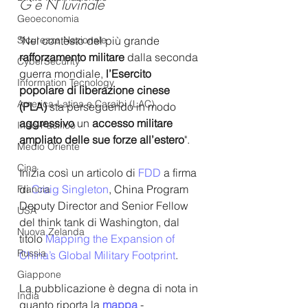
G e N Iuvinale
Geoeconomia
Sicurezza Nazionale
"Nel contesto del più grande
rafforzamento militare
 dalla seconda 
CyberSecurity
guerra mondiale, 
l’Esercito 
Information Tecnology
popolare di liberazione cinese 
America-Latina e Caraibi (LAC)
(PLA)
 sta perseguendo in modo 
aggressivo
 un 
accesso militare 
Indo-Pacifico
ampliato delle sue forze all’estero
". 
Medio Oriente
Cina
Inizia così un articolo di 
FDD 
a firma 
di 
Craig Singleton
, China Program 
Francia
Deputy Director and Senior Fellow 
USA
del think tank di Washington, dal 
Nuova Zelanda
titolo 
Mapping the Expansion of 
Russia
China’s Global Military Footprint
.
Giappone
La pubblicazione è degna di nota in 
India
quanto riporta la
mappa
 - 