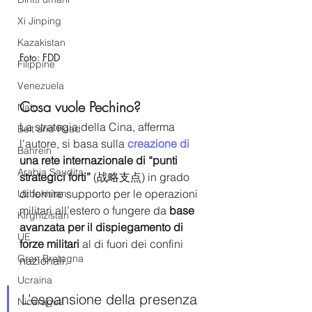
Xi Jinping
Kazakistan
Foto: FDD
Filippine
Venezuela
Cosa vuole Pechino?
Nato
La strategia della Cina, afferma 
Belt and Road
l'autore, si basa sulla
 creazione di 
Bahrein
una rete internazionale di “punti 
Arabia Saudita
strategici forti”
 (战略支点) in grado 
di fornire supporto per le operazioni 
Uzbekistan
militari all’estero o fungere da 
base 
Kirghizistan
avanzata per il dispiegamento di 
UE
forze militari
 al di fuori dei confini 
Gran Bretagna
nazionali.    
Ucraina
L’espansione della presenza 
Nicaragua