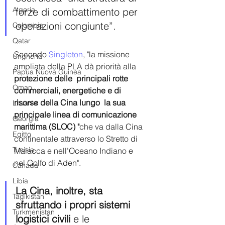
Algeria
forze di combattimento per 
operazioni congiunte”. 
Colombia
Qatar
Secondo 
Singleton
, "la missione 
Ungheria
ampliata della PLA dà priorità alla 
Papua Nuova Guinea
protezione delle  principali rotte 
Oman
commerciali, energetiche e di 
risorse della Cina lungo  la sua 
Lituania
principale linea di comunicazione 
Georgia
marittima (SLOC) "
che va dalla Cina 
Egitto
continentale attraverso lo Stretto di 
Tunisia
Malacca e nell’Oceano Indiano e 
nel Golfo di Aden".  
Canada
Libia
La Cina, inoltre, sta 
Tagikistan
sfruttando i propri sistemi 
Turkmenistan
logistici civili 
e le 