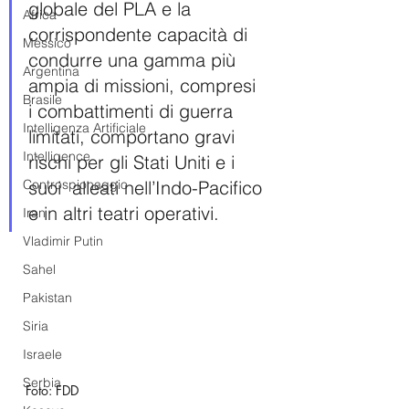
globale del PLA e la 
Africa
corrispondente capacità di 
Messico
condurre una gamma più 
Argentina
ampia di missioni, compresi 
Brasile
i combattimenti di guerra 
Intelligenza Artificiale
limitati, comportano gravi 
Intelligence
rischi per gli Stati Uniti e i 
Controspionaggio
suoi  alleati nell’Indo-Pacifico 
e in altri teatri operativi. 
Iran
Vladimir Putin
Sahel
Pakistan
Siria
Israele
Serbia
Foto: FDD