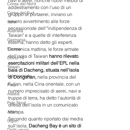
navi e aerei, nonché nuovi metodi di 
Corea del Nord
addestramento con l'uso di un 
Corea del Sud
gruppo di portaerei, inviano un 
severo avvertimento alle forze 
Italia
secessioniste dell'"indipendenza di 
Australia
Taiwan" e a quelle di interferenza 
Germania
esterna, hanno detto gli esperti.
Europa
Domenica mattina, le forze armate 
dell'isola di Taiwan 
hanno rilevato 
Covid-19
esercitazioni militari dell'EPL nella 
Taiwan
baia di Dacheng, situata nell'isola 
Asia centrale
di Dongshan,
 nella provincia del 
Fujian, nella Cina orientale, con un 
Perù
numero imprecisato di aerei, navi e 
Alaska
truppe di terra, ha detto l'autorità di 
Polo Nord
difesa dell'isola in un comunicato 
stampa.
Artico
Secondo quanto riportato dai media 
Uiguri
sull'isola, 
Dacheng Bay è un sito di 
Diritti umani