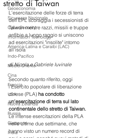
stretto di Taiwan
Geoeconomia
L'esercitazione delle forze di terra 
Sicurezza Nazionale
dell'EPL scoraggia i secessionisti di 
Taiwan mentre razzi, missili e truppe 
CyberSecurity
anfibie a lungo raggio si uniscono 
Information Tecnology
ad esercitazioni "insolite" intorno 
America-Latina e Caraibi (LAC)
all'isola
Indo-Pacifico
di Nicola e Gabriele Iuvinale 
Medio Oriente
Cina
Secondo quanto riferito, oggi 
Francia
l'Esercito popolare di liberazione 
cinese (PLA) 
ha condotto 
USA
un'esercitazione di terra sul lato 
Nuova Zelanda
continentale dello stretto di Taiwan.
Russia
Le intense esercitazioni della PLA 
Giappone
nelle ultime due settimane, che 
hanno visto un numero record di 
India