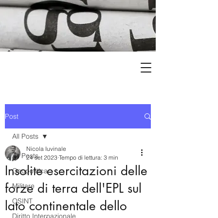
Post
All Posts
Nicola Iuvinale
All Posts
24 set 2023
Tempo di lettura: 3 min
Insolite esercitazioni delle
Geopolitica
forze di terra dell'EPL sul
Militare
OSINT
lato continentale dello
Diritto Internazionale