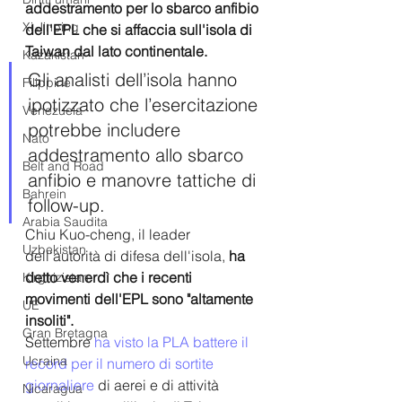
addestramento per lo sbarco anfibio 
Xi Jinping
dell'EPL che si affaccia sull'isola di 
Taiwan dal lato continentale.
Kazakistan
Gli analisti dell’isola hanno 
Filippine
ipotizzato che l’esercitazione 
Venezuela
potrebbe includere 
Nato
addestramento allo sbarco 
Belt and Road
anfibio e manovre tattiche di 
Bahrein
follow-up.
Arabia Saudita
Chiu Kuo-cheng, il leader 
Uzbekistan
dell'autorità di difesa dell'isola, 
ha 
detto venerdì che i recenti 
Kirghizistan
movimenti dell'EPL sono "altamente 
UE
insoliti".
Gran Bretagna
Settembre 
ha visto la PLA battere il 
Ucraina
record per il numero di sortite 
giornaliere
 di aerei e di attività 
Nicaragua