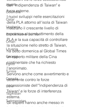
Algeria
dell'"indipendenza di Taiwan" e 
forze esterne.
Colombia
I nuovi sviluppi nelle esercitazioni 
Qatar
della PLA attorno all'isola di Taiwan 
Ungheria
mostrano il crescente livello di 
prontezza al combattimento della 
Papua Nuova Guinea
PLA e la sua capacità di controllare 
Oman
la situazione nello stretto di Taiwan, 
Lituania
ha detto domenica al Global Times 
Georgia
un esperto militare della Cina 
continentale che ha richiesto 
Egitto
l'anonimato.
Tunisia
Servono anche come avvertimento e 
Canada
deterrente contro le forze 
secessioniste dell'"indipendenza di 
Libia
Taiwan" e le forze di interferenza 
Tagikistan
esterna.
Turkmenistan
Gli esperti hanno anche messo in 