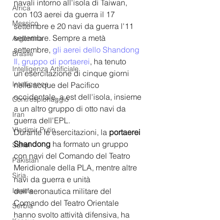
navali intorno all'isola di Taiwan, 
Africa
con 103 aerei da guerra il 17 
Messico
settembre e 20 navi da guerra l'11 
settembre. Sempre a metà 
Argentina
settembre, 
gli aerei dello Shandong 
Brasile
Il, gruppo di portaerei
, ha tenuto 
Intelligenza Artificiale
un'esercitazione di cinque giorni 
Intelligence
nelle acque del Pacifico 
occidentale, a est dell'isola, insieme 
Controspionaggio
a un altro gruppo di otto navi da 
Iran
guerra dell'EPL.
Vladimir Putin
Durante le esercitazioni, la 
portaerei 
Shandong
 ha formato un gruppo 
Sahel
con navi del Comando del Teatro 
Pakistan
Meridionale della PLA, mentre altre 
Siria
navi da guerra e unità 
Israele
dell'aeronautica militare del 
Comando del Teatro Orientale 
Serbia
hanno svolto attività difensiva, ha 