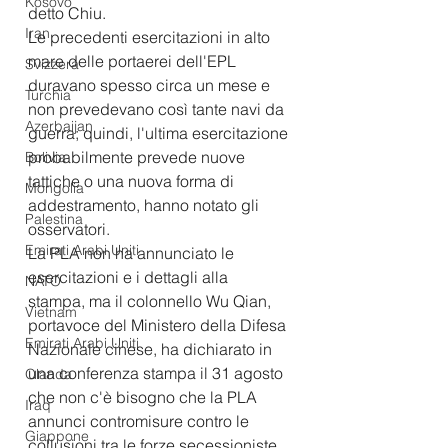
Kosovo
detto Chiu.
Iran
Le precedenti esercitazioni in alto 
mare delle portaerei dell'EPL 
Svizzera
duravano spesso circa un mese e 
Turchia
non prevedevano così tante navi da 
Azerbaijan
guerra; quindi, l'ultima esercitazione 
probabilmente prevede nuove 
Bolivia
tattiche o una nuova forma di 
Mongolia
addestramento, hanno notato gli 
Palestina
osservatori.
Emirati Arabi Uniti
La PLA non ha annunciato le 
esercitazioni e i dettagli alla 
NATO
stampa, ma il colonnello Wu Qian, 
Vietnam
portavoce del Ministero della Difesa 
Emirati Arabi Uniti
Nazionale cinese, ha dichiarato in 
una conferenza stampa il 31 agosto 
Olanda
che non c'è bisogno che la PLA 
Iraq
annunci contromisure contro le 
Giappone
collusioni tra le forze secessioniste 