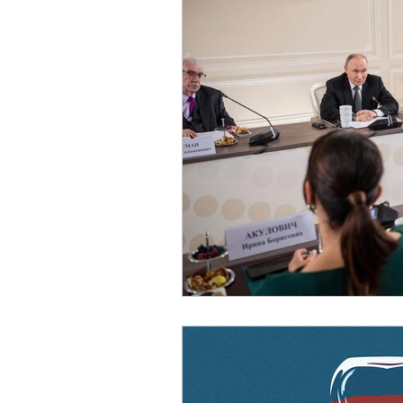
Sicurezza Nazionale
Cy
Indo-Pacifico
Medio Ori
Giappone
India
Co
Europa
Covid-19
T