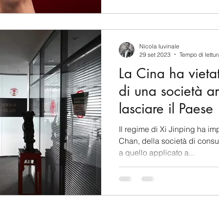
Nicola Iuvinale
29 set 2023
Tempo di lettur
La Cina ha vieta
di una società a
lasciare il Paese
Il regime di Xi Jinping ha i
Chan, della società di consul
a quello applicato a...