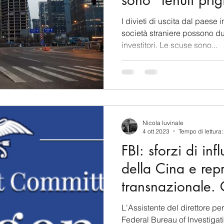
sono "tenuti prig
regime
I divieti di uscita dal paese 
società straniere possono du
investitori. Le scuse sono...
Nicola Iuvinale
4 ott 2023
Tempo di lettura
FBI: sforzi di in
della Cina e rep
transnazionale
e rimedi
L'Assistente del direttore pe
Federal Bureau of Investigati