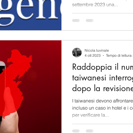
settembre 2023 una...
Nicola Iuvinale
4 ott 2023
Tempo di lettura:
Raddoppia il nu
taiwanesi interro
dopo la revision
sullo spionaggio
I taiwanesi devono affrontare
incluso un caso in hotel e i c
per verificare la...