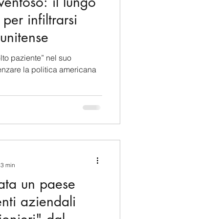
entoso: il lungo
er infiltrarsi
tunitense
lto paziente” nel suo
uenzare la politica americana
 3 min
tata un paese
enti aziendali