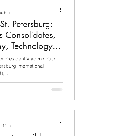
ina e Caraibi (LAC)
a: 9 min
St. Petersburg:
a
Russia
s Consolidates,
y, Technology
Germania
itary Support
ersburg International
,...
Nord
a: 14 min