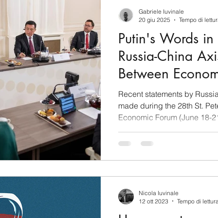
berSecurity
Information Tecnology
America-Lat
Gabriele Iuvinale
20 giu 2025
Tempo di lettur
Putin's Words in 
ente
Cina
Francia
USA
Nuova Zeland
Russia-China Axi
Between Econom
rea del Nord
Corea del Sud
Italia
Australia
and Growing Mil
Recent statements by Russian President Vladimir Putin,
made during the 28th St. Pet
Economic Forum (June 18-21)
aiwan
Asia centrale
Perù
Alaska
Polo 
Nicola Iuvinale
12 ott 2023
Tempo di lettur