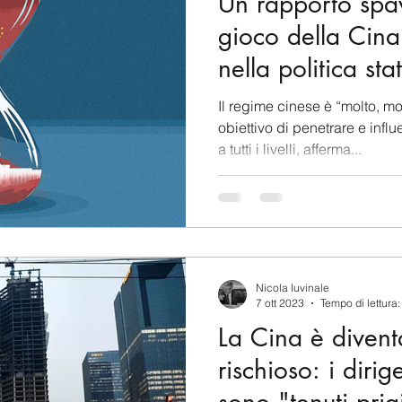
Un rapporto spav
gioco della Cina p
nella politica sta
Il regime cinese è “molto, mo
obiettivo di penetrare e infl
a tutti i livelli, afferma...
Nicola Iuvinale
7 ott 2023
Tempo di lettura:
La Cina è diven
rischioso: i dirig