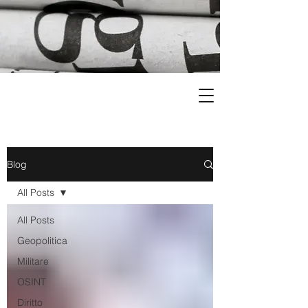
Blog
All Posts
All Posts
Geopolitica
Militare
OSINT
Diritto