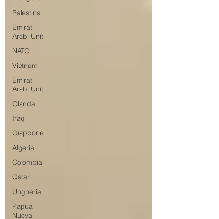
Palestina
Emirati
Arabi Uniti
NATO
Vietnam
Emirati
Arabi Uniti
Olanda
Iraq
Giappone
Algeria
Colombia
Qatar
Ungheria
Papua
Nuova