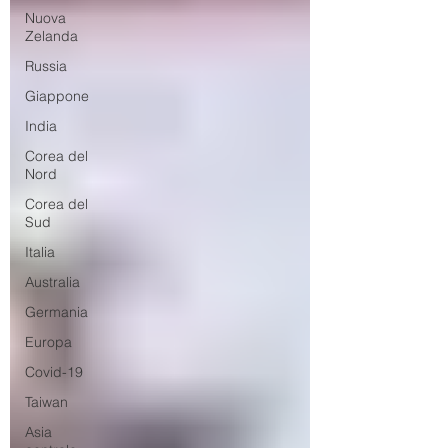
Nuova
Zelanda
Russia
Giappone
India
Corea del
Nord
Corea del
Sud
Italia
Australia
Germania
Europa
Covid-19
Taiwan
Asia