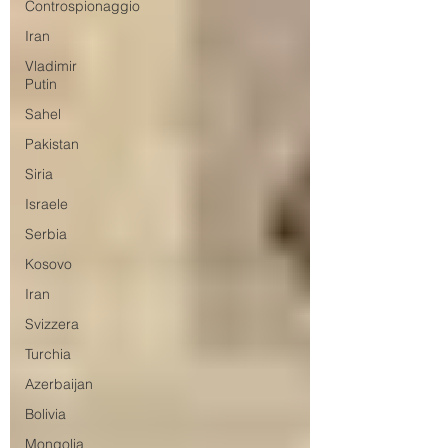
Controspionaggio
Iran
Vladimir
Putin
Sahel
Pakistan
Siria
Israele
Serbia
Kosovo
Iran
Svizzera
Turchia
Azerbaijan
Bolivia
Mongolia