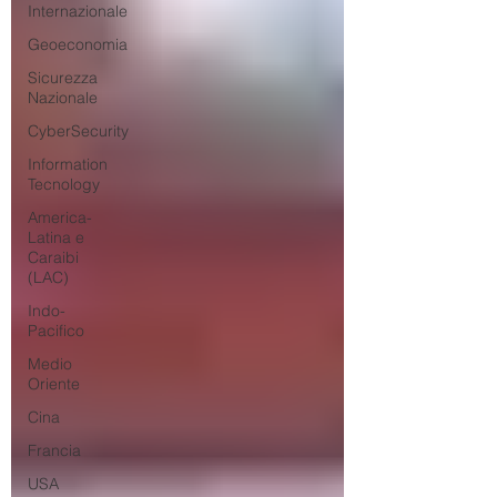
Internazionale
Geoeconomia
Sicurezza
Nazionale
CyberSecurity
Information
Tecnology
America-
Latina e
Caraibi
(LAC)
Indo-
Pacifico
Medio
Oriente
Cina
Francia
USA