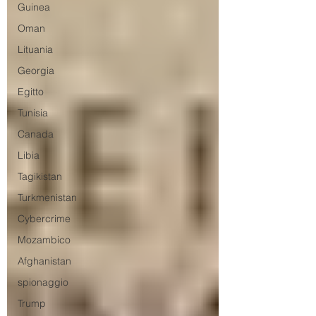
Guinea
Oman
Lituania
Georgia
Egitto
Tunisia
Canada
Libia
Tagikistan
Turkmenistan
Cybercrime
Mozambico
Afghanistan
spionaggio
Trump