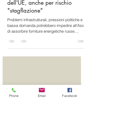
26 apr 2022
Tempo di lettura: 6 min
L'Asia non potrebbe salvare
Putin dall'embargo energetico
dell'UE, anche per rischio
"stagflazione"
Problemi infrastrutturali, pressioni politiche e
bassa domanda potrebbero impedire all'Asia
di assorbire forniture energetiche russe....
Phone
Email
Facebook