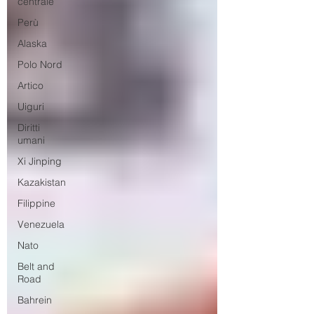
centrale
Perù
Alaska
Polo Nord
Artico
Uiguri
Diritti
umani
Xi Jinping
Kazakistan
Filippine
Venezuela
Nato
Belt and
Road
Bahrein