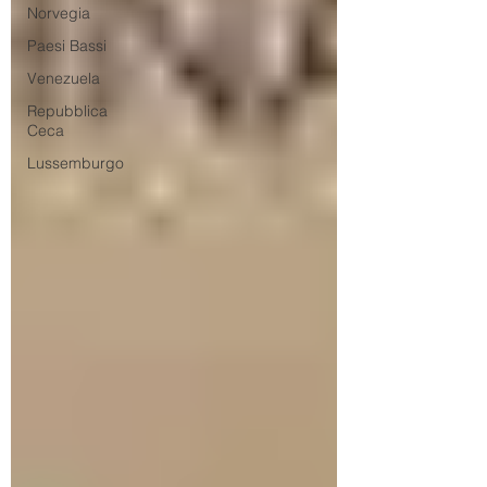
Norvegia
Paesi Bassi
Venezuela
Repubblica
Ceca
Lussemburgo