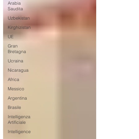
Arabia
Saudita
Uzbekistan
Kirghizistan
UE
Gran
Bretagna
Ucraina
Nicaragua
Africa
Messico
Argentina
Brasile
Intelligenza
Artificiale
Intelligence