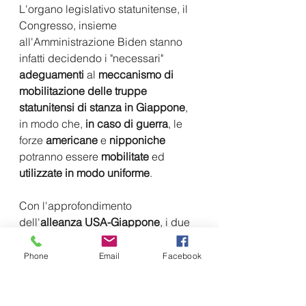
L'organo legislativo statunitense, il 
Congresso, insieme 
all'Amministrazione Biden stanno 
infatti decidendo i "necessari" 
adeguamenti 
al 
meccanismo di 
mobilitazione delle truppe 
statunitensi di stanza in Giappone
, 
in modo che, 
in caso di guerra
, le 
forze 
americane 
e 
nipponiche 
potranno essere 
mobilitate
 ed 
utilizzate in modo uniforme
.
Con l'approfondimento 
dell'
alleanza USA-Giappone
, i due 
Paesi stanno infatti elevando 
l'
integrazione della difesa
 come 
Phone
Email
Facebook
asse strategico
 con l'"unificazione" 
dei sistemi di comando, della layout 
delle basi, dei concetti tattici e dei 