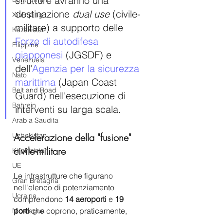
strutture avranno una 
destinazione 
dual use
 (civile-
Xi Jinping
militare) a supporto delle 
Kazakistan
Forze di autodifesa 
Filippine
giapponesi
 (JGSDF) e 
Venezuela
dell'
Agenzia per la sicurezza 
Nato
marittima 
(Japan Coast 
Belt and Road
Guard) nell'esecuzione di 
Bahrein
interventi su larga scala. 
Arabia Saudita
Accelerazione della "fusione" 
Uzbekistan
civile-militare
Kirghizistan
UE
Le infrastrutture che figurano 
Gran Bretagna
nell'elenco di potenziamento 
Ucraina
comprendono
 14 aeroporti
 e 
19 
porti
 che coprono, praticamente, 
Nicaragua