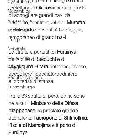
Tra questi, il porto di 
Ishigaki 
della 
Cybercrime
prefettura di 
Okinawa
 sarà in grado 
Mozambico
di accogliere grandi navi da 
Afghanistan
trasporto, mentre quello di 
Muroran
a 
Hokkaido
 consentirà l'ormeggio 
spionaggio
temporaneo di grandi navi.
Trump
Norvegia
Le strutture portuali di 
Furuinya
Paesi Bassi
della città di 
Setouchi 
e di 
Miyakojima Hirara
 potranno, invece, 
Venezuela
accogliere i cacciatorpediniere 
Repubblica Ceca
elicotteristi di stanza. 
Lussemburgo
Tra le 33 strutture, però, ce ne sono 
tre a cui il 
Ministero della Difesa 
giapponese
 ha prestato grande 
attenzione: l'
aeroporto di Shimojima
, 
l
'isola di Mamojima
 e il 
porto di 
Furuinya
. 