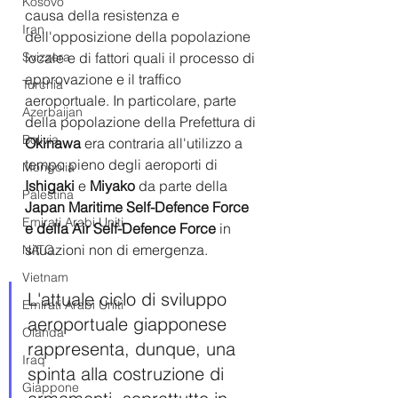
Kosovo
causa della resistenza e 
Iran
dell'opposizione della popolazione 
locale e di fattori quali il processo di 
Svizzera
approvazione e il traffico 
Turchia
aeroportuale. In particolare, parte 
Azerbaijan
della popolazione della Prefettura di 
Bolivia
Okinawa
 era contraria all'utilizzo a 
tempo pieno degli aeroporti di 
Mongolia
Ishigaki
 e 
Miyako
 da parte della
Palestina
Japan Maritime Self-Defence Force 
Emirati Arabi Uniti
e della Air Self-Defence Force 
in 
situazioni non di emergenza. 
NATO
Vietnam
L'attuale ciclo di sviluppo 
Emirati Arabi Uniti
aeroportuale giapponese 
Olanda
rappresenta, dunque, una 
Iraq
spinta alla costruzione di 
Giappone