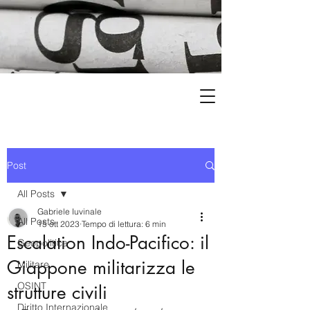
Post
All Posts
Gabriele Iuvinale
All Posts
15 ott 2023
Tempo di lettura: 6 min
Escalation Indo-Pacifico: il
Geopolitica
Giappone militarizza le
Militare
OSINT
strutture civili
Diritto Internazionale