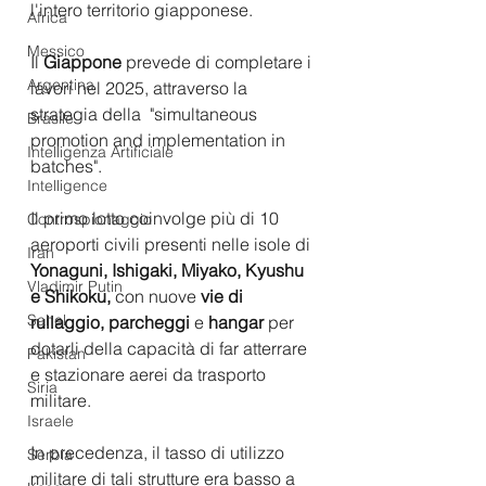
l'intero territorio giapponese. 
Africa
Messico
Il 
Giappone
 prevede di completare i 
Argentina
lavori nel 2025, attraverso la 
strategia della  "simultaneous 
Brasile
promotion and implementation in 
Intelligenza Artificiale
batches". 
Intelligence
Il primo lotto coinvolge più di 10 
Controspionaggio
aeroporti civili presenti nelle isole di 
Iran
Yonaguni, Ishigaki, Miyako, Kyushu 
Vladimir Putin
e Shikoku,
 con nuove 
vie di 
Sahel
rullaggio, parcheggi
 e 
hangar 
per 
dotarli della capacità di far atterrare 
Pakistan
e stazionare aerei da trasporto 
Siria
militare.
Israele
In precedenza, il tasso di utilizzo 
Serbia
militare di tali strutture era basso a 