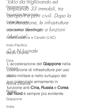
Tokio sta migliorando ed 
Geoeconomia
ampliando 33 immobili, tra 
Sicurezza Nazionale
aeroporti e porti civili. Dopo la 
ristrutturazione, le infrastrutture 
CyberSecurity
saranno destinate a funzioni 
Information Tecnology
"dual use"
America-Latina e Caraibi (LAC)
Indo-Pacifico
G e N Iuvinale
Medio Oriente
Cina
L'accelerazione del 
Giappone 
nella 
Francia
costruzione di infrastrutture per uso 
civile-militare e nello sviluppo del 
USA
suo potenziale armamento in 
Nuova Zelanda
funzione anti-
Cina, Russia
 e 
Corea 
Russia
del Nord
 è sempre più evidente.
Giappone
India