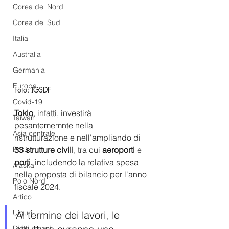
Corea del Nord
Corea del Sud
Italia
Australia
Germania
Europa
Foto: JGSDF 
Covid-19
Tokio
, infatti, investirà 
Taiwan
pesantememnte nella 
Asia centrale
ristrutturazione e nell'ampliando di 
33 strutture civili
, tra cui 
aeroporti
 e 
Perù
porti
, includendo la relativa spesa 
Alaska
nella proposta di bilancio per l'anno 
Polo Nord
fiscale 2024. 
Artico
Uiguri
Al termine dei lavori, le 
Diritti umani