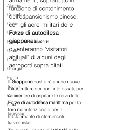
armamenti, soprattutto in 
Algeria
funzione di contenimento 
Colombia
dell'espansionismo cinese, 
con gli aerei militari delle 
Qatar
Forze di autodifesa 
Ungheria
giapponesi
 che 
Papua Nuova Guinea
diventeranno "visitatori 
Oman
abituali" di alcuni degli 
Lituania
aeroporti sopra citati.
Georgia
Egitto
Il 
Giappone 
costruirà anche nuove 
Tunisia
infrastrutture nei porti interessati, per 
consentire di ospitare le navi delle 
Canada
Forze di autodifesa marittima 
per la 
Libia
loro manutenzione e per il 
Tagikistan
trasferimento di rifornimenti. 
Turkmenistan