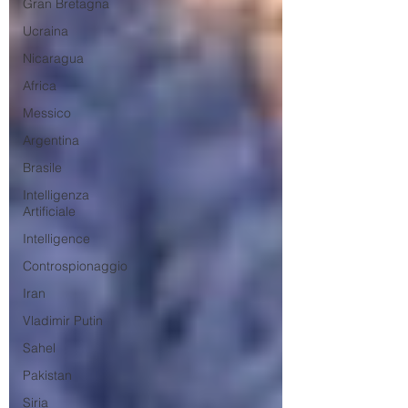
Gran Bretagna
Ucraina
Nicaragua
Africa
Messico
Argentina
Brasile
Intelligenza
Artificiale
Intelligence
Controspionaggio
Iran
Vladimir Putin
Sahel
Pakistan
Siria