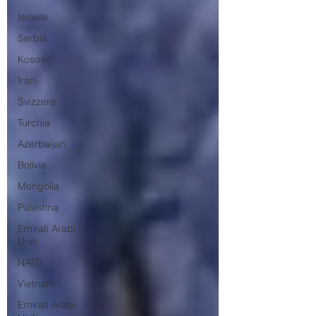
Israele
Serbia
Kosovo
Iran
Svizzera
Turchia
Azerbaijan
Bolivia
Mongolia
Palestina
Emirati Arabi
Uniti
NATO
Vietnam
Emirati Arabi