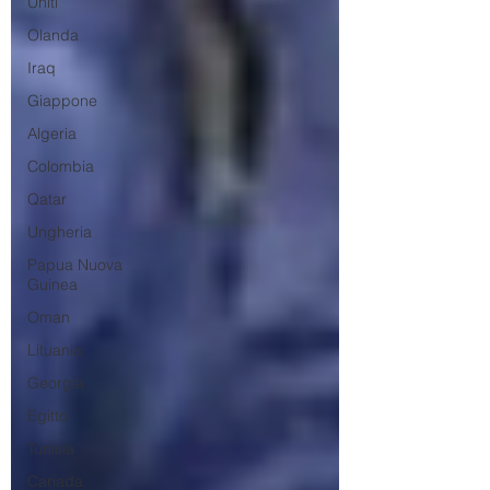
Uniti
Olanda
Iraq
Giappone
Algeria
Colombia
Qatar
Ungheria
Papua Nuova
Guinea
Oman
Lituania
Georgia
Egitto
Tunisia
Canada