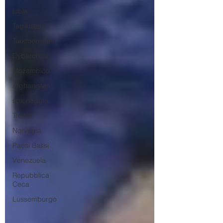
Libia
Tagikistan
Turkmenistan
Cybercrime
Mozambico
Afghanistan
spionaggio
Trump
Norvegia
Paesi Bassi
Venezuela
Repubblica
Ceca
Lussemburgo