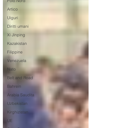
Polo Nord
Artico
Uiguri
Diritti umani
Xi Jinping
Kazakistan
Filippine
Venezuela
Nato
Belt and Road
Bahrein
Arabia Saudita
Uzbekistan
Kirghizistan
UE