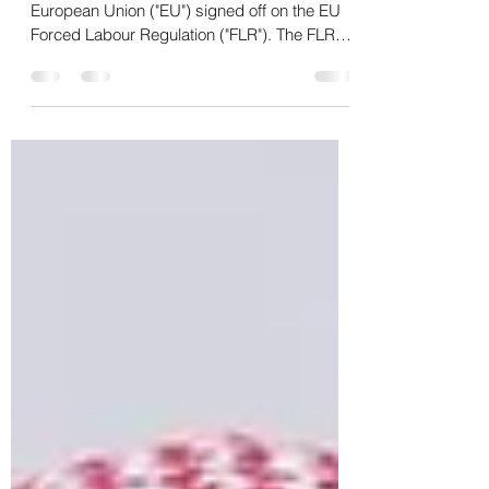
Leads to Hard Work
On November 19, 2024, the Council of the
European Union ("EU") signed off on the EU
Forced Labour Regulation ("FLR"). The FLR
supplements...